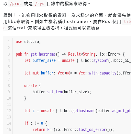
取
/proc
或是
/sys
目錄中的檔案來取得。
原則上，能夠用libc取得的資料，為求穩定的介面，就會優先使
用libc來取得。例如主機名稱(hostname)，要在Rust使用
lib
c
這個crate來取得主機名稱，程式碼可以這樣寫：
use
 std::io;
pub
fn
get_hostname
() 
->
Result
<
String
, io::Error> {
let
buffer_size
 = 
unsafe
 { libc::
sysconf
(libc::_SC_H
let
mut 
buffer
: 
Vec
<
u8
> = 
Vec
::
with_capacity
(buffer_
unsafe
 {
        buffer.
set_len
(buffer_size);
    }
let
c
 = 
unsafe
 { libc::
gethostname
(buffer.
as_mut_ptr
if
 c != 
0
 {
return
Err
(io::Error::
last_os_error
());