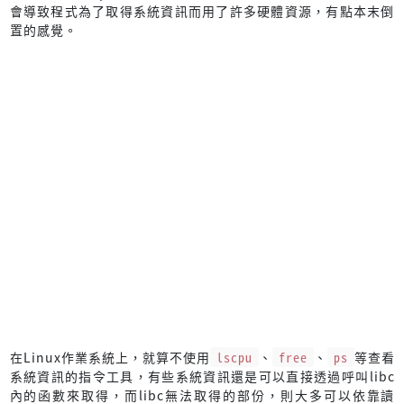
會導致程式為了取得系統資訊而用了許多硬體資源，有點本末倒
置的感覺。
在Linux作業系統上，就算不使用
lscpu
、
free
、
ps
等查看
系統資訊的指令工具，有些系統資訊還是可以直接透過呼叫libc
內的函數來取得，而libc無法取得的部份，則大多可以依靠讀