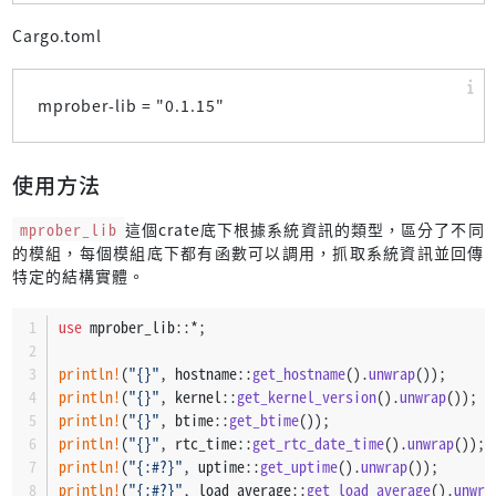
Cargo.toml
mprober-lib = "
0.1.15
"
使用方法
mprober_lib
這個crate底下根據系統資訊的類型，區分了不同
的模組，每個模組底下都有函數可以調用，抓取系統資訊並回傳
特定的結構實體。
use
 mprober_lib::*;
println!
(
"{}"
, hostname::
get_hostname
().
unwrap
());
println!
(
"{}"
, kernel::
get_kernel_version
().
unwrap
());
println!
(
"{}"
, btime::
get_btime
());
println!
(
"{}"
, rtc_time::
get_rtc_date_time
().
unwrap
());
println!
(
"{:#?}"
, uptime::
get_uptime
().
unwrap
());
println!
(
"{:#?}"
, load_average::
get_load_average
().
unwra