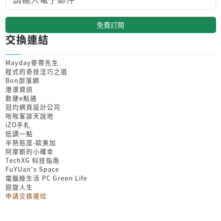
免費訂閱
交換連結
Mayday麥帶先生
程式的奇技淫巧之道
Bon部落網
港澳資訊
軟硬e點通
冠均網頁設計公司
哈啦客談天說地
iZO手札
低調一點
半熟態度-歐美加
阿摩斯的小確幸
TechXG 科技指南
FuYUan's Space
電腦綠生活 PC Green Life
迴旋人生
申請交換連結