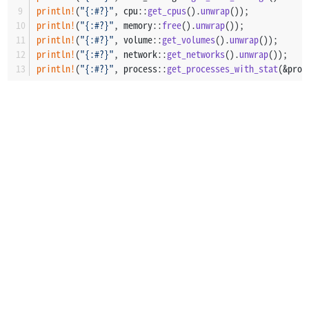
println!
(
"{:#?}"
, cpu::
get_cpus
().
unwrap
());
println!
(
"{:#?}"
, memory::
free
().
unwrap
());
println!
(
"{:#?}"
, volume::
get_volumes
().
unwrap
());
println!
(
"{:#?}"
, network::
get_networks
().
unwrap
());
println!
(
"{:#?}"
, process::
get_processes_with_stat
(&proc