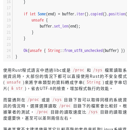
    }
if
let
Some
(end) = buffer.
iter
().
copied
().
position
(|
unsafe
 {
            buffer.
set_len
(end);
        }
    }
Ok
(
unsafe
 { 
String
::
from_utf8_unchecked
(buffer) })
}
使用Rust程式語言中透過libc或是
/proc
和
/sys
檔案讀取系
統資訊時，大部份的情況下都可以直接使用Rust的不安全模式
(
unsafe
)來將字串類型的資料轉成字串(
String
)或是字串切
片(
& str
)，省去UTF-8的檢查，增加程式執行的效能。
而當遇到在
/proc
或是
/sys
目錄下皆可以取得同樣的系統資
訊的情況時，選擇選擇讀取
/proc
目錄下的檔案會比較好。根
據筆者的測試，
/proc
目錄的讀取速度比
/sys
目錄的讀取速
度還要快，甚至可以差到兩倍左右。
筆者其實不太建議使用其它比較高階的套件來抓取Linux系統資