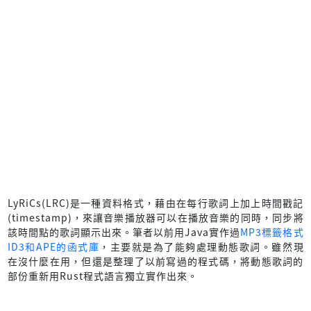
LyRiCs(LRC)是一種資料格式，藉由在每行歌詞上加上時間戳記
(timestamp)，來讓音樂播放器可以在播放音樂的同時，同步將
該時間點的歌詞顯示出來。筆者以前用Java實作過
MP3標籤格式
ID3和APE的函式庫
，主要就是為了能夠處理動態歌詞。雖然現
在沒什麼在用，但還是整理了以前寫過的程式碼，將動態歌詞的
部份重新用Rust程式語言獨立實作出來。