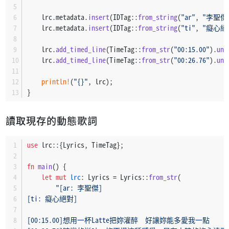
    lrc.metadata.
insert
(IDTag::
from_string
(
"ar"
, 
"李聖傑
    lrc.metadata.
insert
(IDTag::
from_string
(
"ti"
, 
"癡心絕
    lrc.
add_timed_line
(TimeTag::
from_str
(
"00:15.00"
).
unw
    lrc.
add_timed_line
(TimeTag::
from_str
(
"00:26.76"
).
unw
println!
(
"{}"
, lrc);
}
讀取現存的動態歌詞
use
 lrc::{Lyrics, TimeTag};
fn
main
() {
let
mut 
lrc
: Lyrics = Lyrics::
from_str
(
"[ar: 李聖傑]
[ti: 癡心絕對]
[00:15.00]想用一杯Latte把妳灌醉　好讓妳能多愛我一點