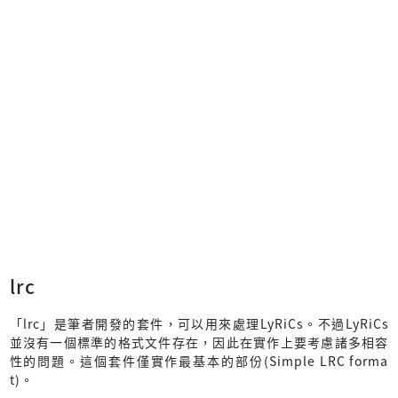
lrc
「lrc」是筆者開發的套件，可以用來處理LyRiCs。不過LyRiCs
並沒有一個標準的格式文件存在，因此在實作上要考慮諸多相容
性的問題。這個套件僅實作最基本的部份(Simple LRC forma
t)。