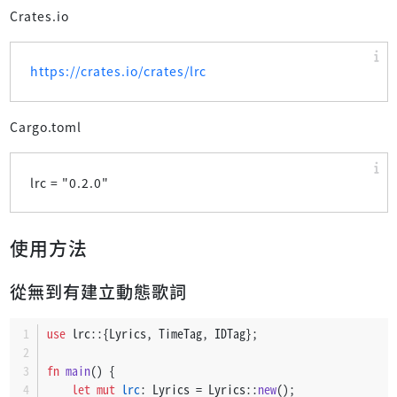
Crates.io
https://crates.io/crates/lrc
Cargo.toml
lrc = "
0.2.0
"
使用方法
從無到有建立動態歌詞
use
 lrc::{Lyrics, TimeTag, IDTag};
fn
main
() {
let
mut 
lrc
: Lyrics = Lyrics::
new
();