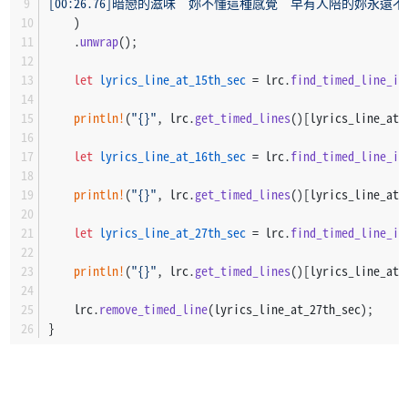
[00:26.76]暗戀的滋味　妳不懂這種感覺　早有人陪的妳永遠不
    )
    .
unwrap
();
let
lyrics_line_at_15th_sec
 = lrc.
find_timed_line_in
println!
(
"{}"
, lrc.
get_timed_lines
()[lyrics_line_at_
let
lyrics_line_at_16th_sec
 = lrc.
find_timed_line_in
println!
(
"{}"
, lrc.
get_timed_lines
()[lyrics_line_at_
let
lyrics_line_at_27th_sec
 = lrc.
find_timed_line_in
println!
(
"{}"
, lrc.
get_timed_lines
()[lyrics_line_at_
    lrc.
remove_timed_line
(lyrics_line_at_27th_sec);
}