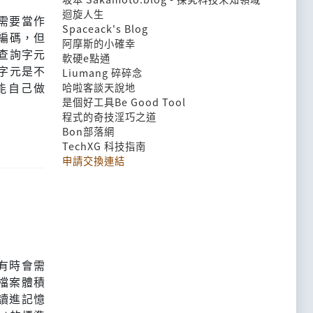
迴旋人生
常需要當作
Spaceack's Blog
8編碼，但
阿摩斯的小確幸
法查詢字元
軟硬e點通
個字元是不
Liumang 碎碎念
能自己做
哈啦客談天說地
是個好工具Be Good Tool
程式的奇技淫巧之道
Bon部落網
TechXG 科技指南
申請交換連結
有時會需
檔案體積
讀進記憶