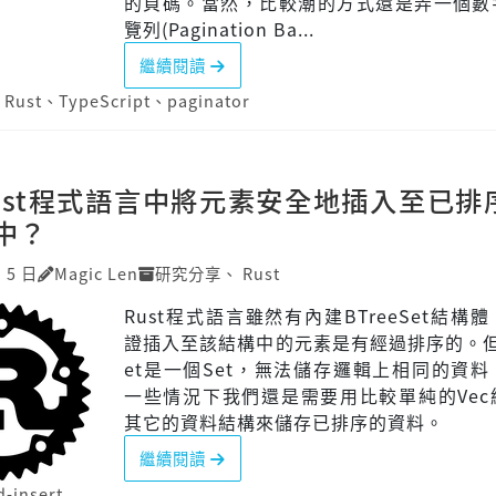
的頁碼。當然，比較潮的方式還是弄一個數
覽列(Pagination Ba...
繼續閱讀
、
Rust
、
TypeScript
、
paginator
ust程式語言中將元素安全地插入至已排
中？
 5 日
Magic Len
研究分享
、
Rust
Rust程式語言雖然有內建BTreeSet結構
證插入至該結構中的元素是有經過排序的。但B
et是一個Set，無法儲存邏輯上相同的資
一些情況下我們還是需要用比較單純的Vec
其它的資料結構來儲存已排序的資料。
繼續閱讀
d-insert