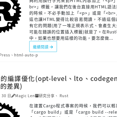
夠利用換行字元來對HTML內容加上「<p>
br>」標籤，讓我們在後台直接用HTML語
的時候，不必手動加上「<p>」或是「<br
這也讓HTML變得比較容易閱讀，不過這個
有它的問題(用了一堆正規表示式、會產生大
可能在錯誤的位置插入標籤)就是了。在Rus
中，如果也想要用這樣的功能，要怎麼做...
繼續閱讀
Press
、
html-auto-p
的編譯優化(opt-level、lto、codegen-
ne的差異)
月 30 日
Magic Len
研究分享
、
Rust
在建置Cargo程式專案的時候，我們可以
「cargo build」或是「cargo build --re