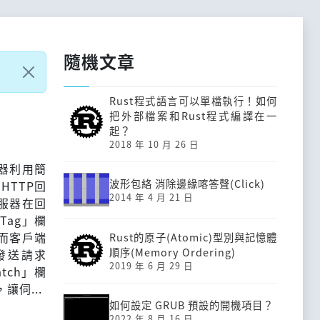
隨機文章
Rust程式語言可以單檔執行！如何
把外部檔案和Rust程式編譯在一
起？
2018 年 10 月 26 日
服器利用簡
波形包絡 消除邊緣喀答聲(Click)
TTP回
2014 年 4 月 21 日
服器在回
Tag」欄
而客戶端
Rust的原子(Atomic)型別與記憶體
順序(Memory Ordering)
發送請求
2019 年 6 月 29 日
tch」欄
讓伺...
如何設定 GRUB 預設的開機項目？
2022 年 8 月 16 日