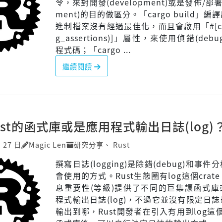
令，來對開發(development)或是發佈/部署(
ment)的目的做區分。「cargo build」
進制檔案沒有經過最佳化，而且會啟用「#[cfg
g_assertions)]」屬性，來使用偵錯(deb
程式碼；「cargo ...
繼續閱讀
st的函式庫或是應用程式輸出日誌(log)
月 27 日
Magic Len
研究分享
、
Rust
撰寫日誌(logging)是除錯(debug)和事
會使用的方式。Rust生態圈有log這個crat
息重要性(等級)提供了不同的巨集讓函式庫
程式輸出日誌(log)，不過它並沒有限定日
輸出到哪，Rust開發者在引入有用到log這個c