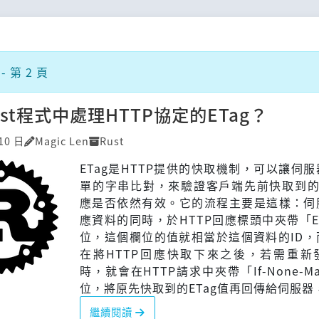
- 第 2 頁
st程式中處理HTTP協定的ETag？
10 日
Magic Len
Rust
ETag是HTTP提供的快取機制，可以讓伺
單的字串比對，來驗證客戶端先前快取到的H
應是否依然有效。它的流程主要是這樣：伺
應資料的同時，於HTTP回應標頭中夾帶「E
位，這個欄位的值就相當於這個資料的ID，
在將HTTP回應快取下來之後，若需重新
時，就會在HTTP請求中夾帶「If-None-Ma
位，將原先快取到的ETag值再回傳給伺服器，
繼續閱讀