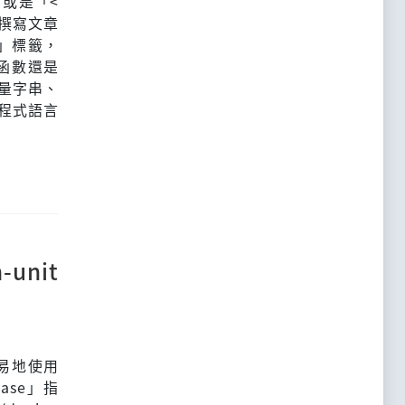
」或是「<
法撰寫文章
>」標籤，
函數還是
量字串、
t程式語言
unit
輕易地使用
lease」指