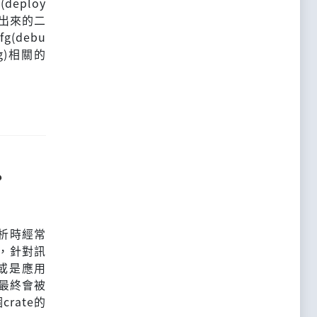
deploy
編譯出來的二
(debu
ug)相關的
？
件分析時經常
e，針對訊
或是應用
誌最終會被
rate的