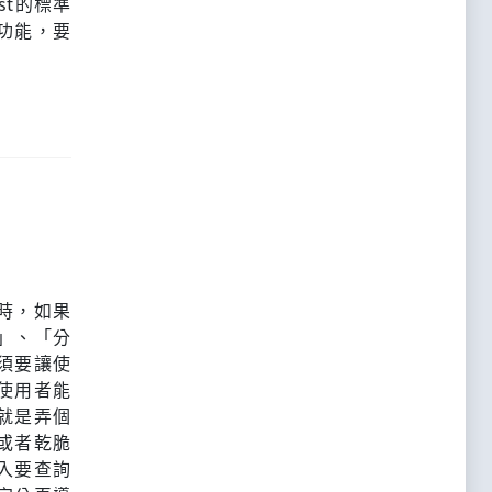
st的標準
功能，要
時，如果
」、「分
須要讓使
使用者能
就是弄個
或者乾脆
入要查詢