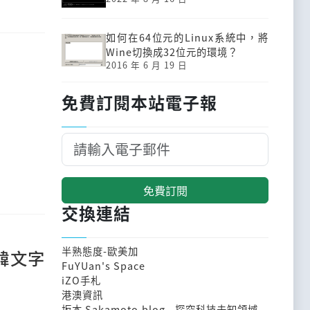
如何在64位元的Linux系統中，將
Wine切換成32位元的環境？
2016 年 6 月 19 日
免費訂閱本站電子報
免費訂閱
交換連結
半熟態度-歐美加
韓文字
FuYUan's Space
iZO手札
港澳資訊
坂本 Sakamoto.blog - 探究科技未知領域