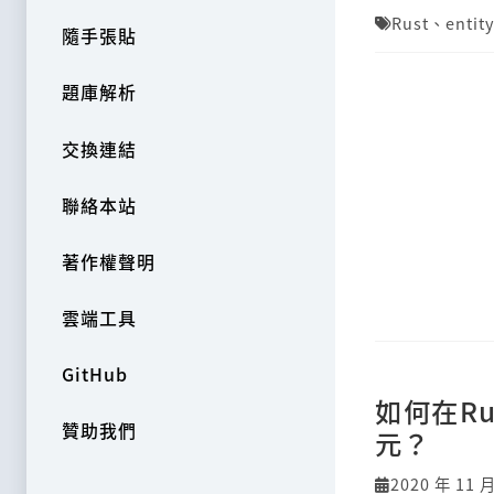
Rust
、
entit
隨手張貼
題庫解析
交換連結
聯絡本站
著作權聲明
雲端工具
GitHub
如何在R
贊助我們
元？
2020 年 11 