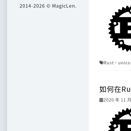
2014-2026 © MagicLen.
Rust
、
unico
如何在R
2020 年 11 