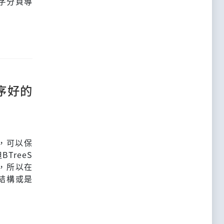
字分頁導
序好的
體，可以保
TreeS
料，所以在
結構或是