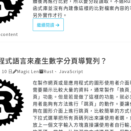
體後再進行比對，所以要分段讀取。不過Ru
函式庫並沒有內建像這樣的比對檔案內容的
另外實作才行。
繼續閱讀
content
程式語言來產生數字分頁導覽列？
月 10 日
Magic Len
Rust
、
JavaScript
在製作網頁或是應用程式的圖形使用者介面
需要顯示比較大量的資料，通常製作「換頁
頁」功能。但是若是做了這樣的功能，就必
用者能夠有方法進行「跳頁」的動作。要讓
夠在圖形介面上進行跳頁，比較簡單的方式
下拉式選單把所有頁碼列出來讓使用者選，
放上一個文字輸入方塊直接讓使用者自行輸