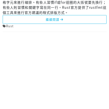
格字元來進行縮排。有些人習慣if或for迴圈的大括號要先換行；
有些人則習慣和關鍵字寫在同一行。Rust官方提供了rustfmt這
個工具來進行官方建議的程式排版方式。
繼續閱讀
Rust