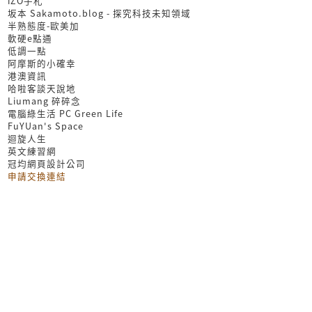
iZO手札
坂本 Sakamoto.blog - 探究科技未知領域
半熟態度-歐美加
軟硬e點通
低調一點
阿摩斯的小確幸
港澳資訊
哈啦客談天說地
Liumang 碎碎念
電腦綠生活 PC Green Life
FuYUan's Space
迴旋人生
英文練習網
冠均網頁設計公司
申請交換連結