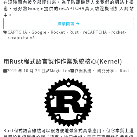
在短時間內被全部爬出來。為了防範機器人來我們的網站上搗
亂，最好將Google提供的reCAPTCHA真人驗證機制加入網站
中。
繼續閱讀
CAPTCHA
、
Google
、
Rocket
、
Rust
、
reCAPTCHA
、
rocket-
recaptcha-v3
用Rust程式語言製作作業系統核心(Kernel)
2019 年 10 月 24 日
Magic Len
作業系統
、
研究分享
、
Rust
Rust程式語言雖然可以很方便地做各式高階應用，但它本質上還
是屬於系統層級的程式語言，換句話說，要拿它來開發作業系統