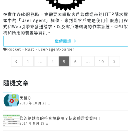
在實作Web服務時，會需要去讀取客戶端傳送來的HTTP請求標
頭中的「User-Agent」欄位，來判斷客戶端是使用什麼應用程
式和Web引擎來發送請求，以及客戶端環境的作業系統、CPU架
構和所用的裝置等資訊。
繼續閱讀
Rocket
、
Rust
、
user-agent-parser
1
...
4
5
6
...
19
隨機文章
黑桃Q
2013 年 10 月 23 日
您的網站真的符合規範嗎？快來驗證看看吧！
2014 年 8 月 19 日