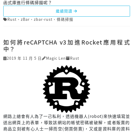
函式庫進行條碼掃描呢？
繼續閱讀
Rust
、
zBar
、
zbar-rust
、
條碼掃描
如何將reCAPTCHA v3加進Rocket應用程式
中？
2019 年 11 月 5 日
Magic Len
Rust
網路上總會有人為了一己私利，透過機器人(robot)來快速填寫並
送出網頁上的表單，導致該網站的帳號密碼被破解，或者販賣的
商品立刻被有心人士一掃而空(倒買倒賣)，又或是資料庫的資料