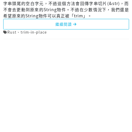
字串頭尾的空白字元，不過這個方法會回傳字串切片(&str)，而
不會去更動到原來的String物件。不過在少數情況下，我們還是
希望原來的String物件可以真正被「trim」。
繼續閱讀
Rust
、
trim-in-place