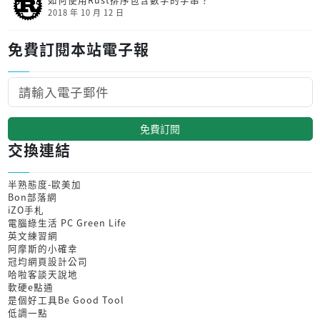
2018 年 10 月 12 日
免費訂閱本站電子報
免費訂閱
交換連結
半熟態度-歐美加
Bon部落網
iZO手札
電腦綠生活 PC Green Life
英文練習網
阿摩斯的小確幸
冠均網頁設計公司
哈啦客談天說地
軟硬e點通
是個好工具Be Good Tool
低調一點