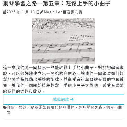
鋼琴學習之路─第五章：輕鬆上手的小曲子
2025 年 1 月 16 日
Magic Len
音樂心得
這一章我們將一同探索一些能輕鬆上手的小曲子。對於初學者來
說，可以很好地建立出一開始的自信心。讓我們一同學習如何輕
鬆地將手指舞動出美妙的旋律，並享受音符與琴鍵交織的悅耳聲
響。讓我們一同開始這段輕鬆上手的小曲子之旅吧，感受音樂帶
給我們的樂趣和啟發。
繼續閱讀
拜爾
、
樂譜
、
約翰湯姆遜現代鋼琴課程
、
鋼琴學習之路
、
鋼琴小曲
集