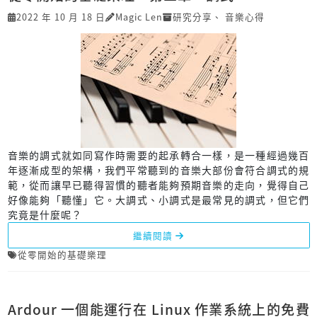
2022 年 10 月 18 日
Magic Len
研究分享
、
音樂心得
音樂的調式就如同寫作時需要的起承轉合一樣，是一種經過幾百
年逐漸成型的架構，我們平常聽到的音樂大部份會符合調式的規
範，從而讓早已聽得習慣的聽者能夠預期音樂的走向，覺得自己
好像能夠「聽懂」它。大調式、小調式是最常見的調式，但它們
究竟是什麼呢？
繼續閱讀
從零開始的基礎樂理
Ardour 一個能運行在 Linux 作業系統上的免費