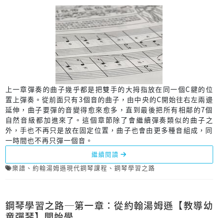
上一章彈奏的曲子幾乎都是把雙手的大拇指放在同一個C鍵的位
置上彈奏。從前面只有3個音的曲子，由中央的C開始往右左兩邊
延伸，曲子要彈的音變得愈來愈多，直到最後把所有相鄰的7個
自然音級都加進來了。這個章節除了會繼續彈奏類似的曲子之
外，手也不再只是放在固定位置，曲子也會由更多種音組成，同
一時間也不再只彈一個音。
繼續閱讀
樂譜
、
約翰湯姆遜現代鋼琴課程
、
鋼琴學習之路
鋼琴學習之路─第一章：從約翰湯姆遜【教導幼
童彈琴】開始學