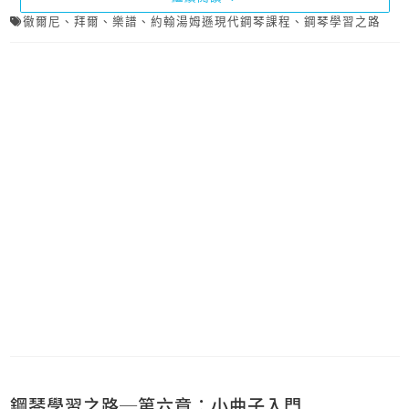
徹爾尼
、
拜爾
、
樂譜
、
約翰湯姆遜現代鋼琴課程
、
鋼琴學習之路
鋼琴學習之路─第六章：小曲子入門