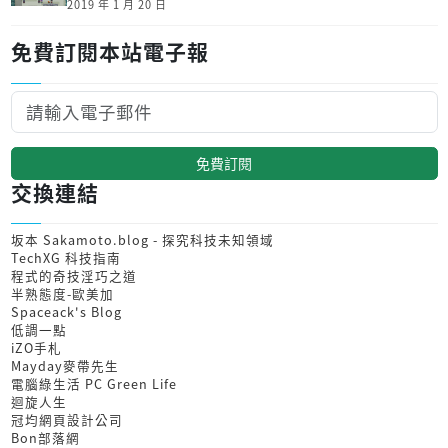
2019 年 1 月 20 日
免費訂閱本站電子報
免費訂閱
交換連結
坂本 Sakamoto.blog - 探究科技未知領域
TechXG 科技指南
程式的奇技淫巧之道
半熟態度-歐美加
Spaceack's Blog
低調一點
iZO手札
Mayday麥帶先生
電腦綠生活 PC Green Life
迴旋人生
冠均網頁設計公司
Bon部落網