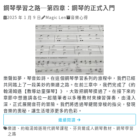
鋼琴學習之路─第四章：鋼琴的正式入門
2025 年 1 月 9 日
Magic Len
音樂心得
樂聲如夢，琴音如詩。在這個鋼琴學習系列的旅程中，我們已經
共同踏上了一段美妙的樂譜之路。在前三章中，我們完成了《約
翰湯姆遜【教導幼童彈琴】》，大致把鋼琴摸過了。在接下來的
章節中想邀請各位一起隨筆者以多種教材來練習彈奏，由淺入
深，正式展開音符的冒險。我們將透過琴鍵間穿梭的指尖，發現
音樂的奧秘，讓生活增添更多的色彩。
繼續閱讀
樂譜
、
約翰湯姆遜現代鋼琴課程
、
芬貝爾成人鋼琴教材
、
鋼琴學習
之路