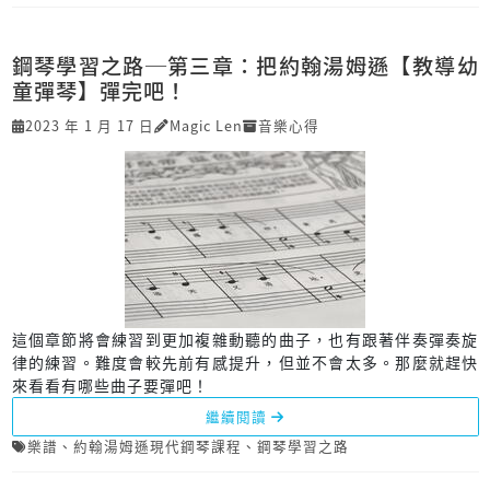
鋼琴學習之路─第三章：把約翰湯姆遜【教導幼
童彈琴】彈完吧！
2023 年 1 月 17 日
Magic Len
音樂心得
這個章節將會練習到更加複雜動聽的曲子，也有跟著伴奏彈奏旋
律的練習。難度會較先前有感提升，但並不會太多。那麼就趕快
來看看有哪些曲子要彈吧！
繼續閱讀
樂譜
、
約翰湯姆遜現代鋼琴課程
、
鋼琴學習之路