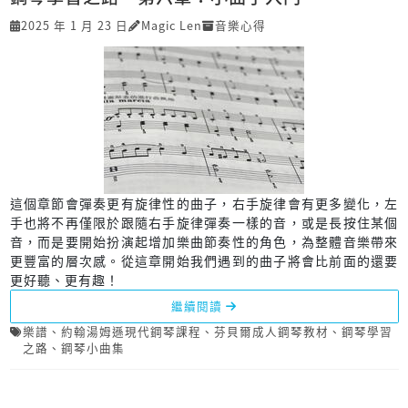
2025 年 1 月 23 日
Magic Len
音樂心得
這個章節會彈奏更有旋律性的曲子，右手旋律會有更多變化，左
手也將不再僅限於跟隨右手旋律彈奏一樣的音，或是長按住某個
音，而是要開始扮演起增加樂曲節奏性的角色，為整體音樂帶來
更豐富的層次感。從這章開始我們遇到的曲子將會比前面的還要
更好聽、更有趣！
繼續閱讀
樂譜
、
約翰湯姆遜現代鋼琴課程
、
芬貝爾成人鋼琴教材
、
鋼琴學習
之路
、
鋼琴小曲集