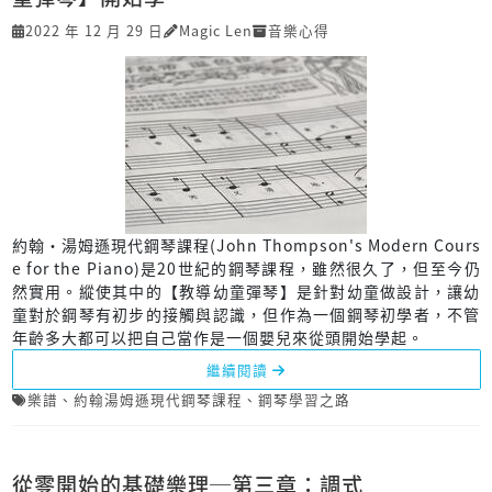
2022 年 12 月 29 日
Magic Len
音樂心得
約翰‧湯姆遜現代鋼琴課程(John Thompson's Modern Cours
e for the Piano)是20世紀的鋼琴課程，雖然很久了，但至今仍
然實用。縱使其中的【教導幼童彈琴】是針對幼童做設計，讓幼
童對於鋼琴有初步的接觸與認識，但作為一個鋼琴初學者，不管
年齡多大都可以把自己當作是一個嬰兒來從頭開始學起。
繼續閱讀
樂譜
、
約翰湯姆遜現代鋼琴課程
、
鋼琴學習之路
從零開始的基礎樂理─第三章：調式