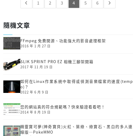
1
2
3
4
5
6
隨機文章
FFmpeg 免費開源、功能強大的影音處理框架
2016 年 1 月 27 日
SLIK SPRINT PRO EZ 相機三腳架開箱
2017 年 11 月 19 日
如何在Linux作業系統中取得或偵測音樂檔案的速度(temp
o)？
2022 年 6 月 9 日
您的網站真的符合規範嗎？快來驗證看看吧！
2014 年 8 月 19 日
精靈寶可夢(神奇寶貝)火紅、葉綠、綠寶石、黑白的多人連
線版─PokeMMO