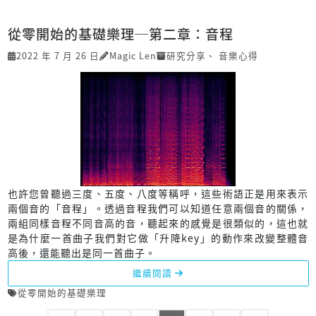
從零開始的基礎樂理─第二章：音程
2022 年 7 月 26 日
Magic Len
研究分享
、
音樂心得
也許您曾聽過三度、五度、八度等稱呼，這些術語正是用來表示
兩個音的「音程」。透過音程我們可以知道任意兩個音的關係，
兩組同樣音程不同音高的音，聽起來的感覺是很類似的，這也就
是為什麼一首曲子我們對它做「升降key」的動作來改變整體音
高後，還能聽出是同一首曲子。
繼續閱讀
從零開始的基礎樂理