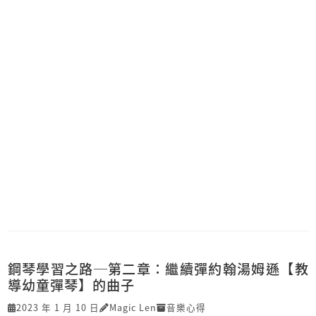
鋼琴學習之路─第二章：繼續彈約翰湯姆遜【教
導幼童彈琴】的曲子
2023 年 1 月 10 日
Magic Len
音樂心得