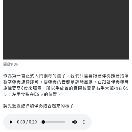
開啟PDF
作為第一首正式入門鋼琴的曲子，我們只需要跟著伴奏照著指法
數字彈奏旋律即可。要彈奏的音都是鋼琴黑鍵。在跟著伴奏彈時
旋律要高8度來彈奏，所以手放置的實際位置是右手大姆指在G5
♭；左手食指在E5♭的位置。
請先聽過旋律加伴奏結合起來的樣子：