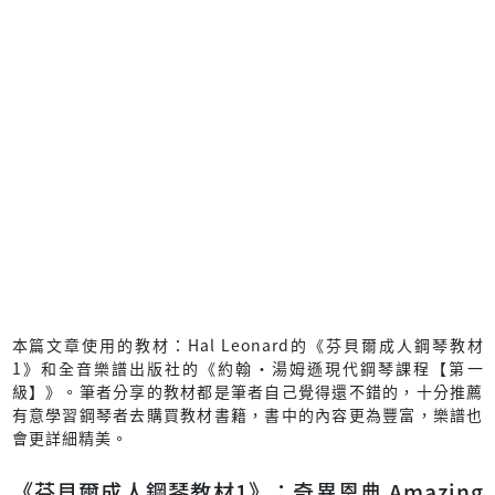
本篇文章使用的教材：Hal Leonard的《芬貝爾成人鋼琴教材
1》和全音樂譜出版社的《約翰‧湯姆遜現代鋼琴課程【第一
級】》。筆者分享的教材都是筆者自己覺得還不錯的，十分推薦
有意學習鋼琴者去購買教材書籍，書中的內容更為豐富，樂譜也
會更詳細精美。
《芬貝爾成人鋼琴教材1》：奇異恩典 Amazing