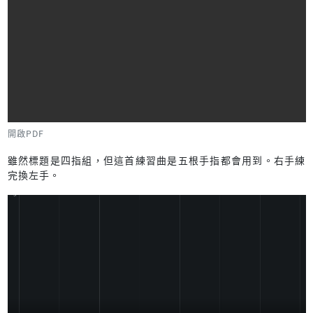
開啟PDF
雖然標題是四指組，但這首練習曲是五根手指都會用到。右手練
完換左手。