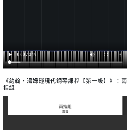
《約翰‧湯姆遜現代鋼琴課程【第一級】》：兩
指組