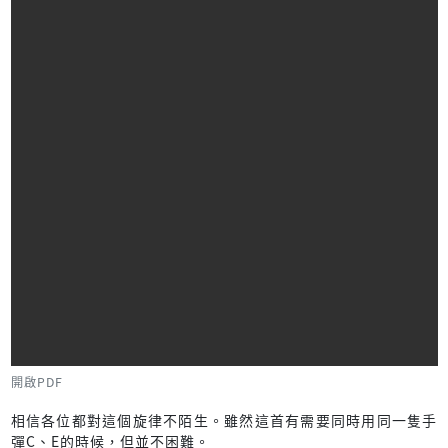
開啟PDF
相信各位都對這個旋律不陌生。雖然這首有需要同時用同一隻手
彈C、E的時候，但並不困難。