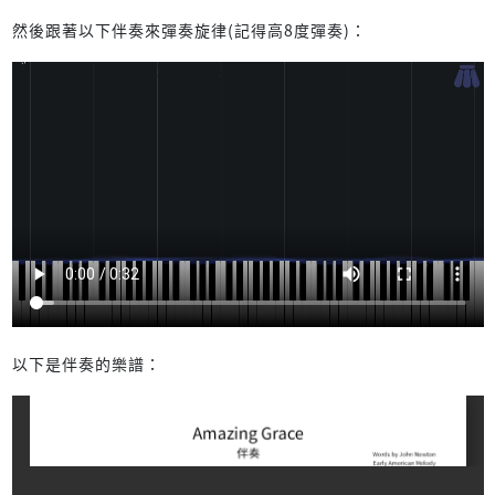
然後跟著以下伴奏來彈奏旋律(記得高8度彈奏)：
以下是伴奏的樂譜：