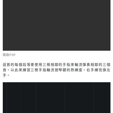
開啟PDF
這首的每個段落會使用三根相鄰的手指來輪流彈奏相鄰的三個
音。以此來練習三根手指輪流按琴鍵的熟練度。右手練完換左
手。