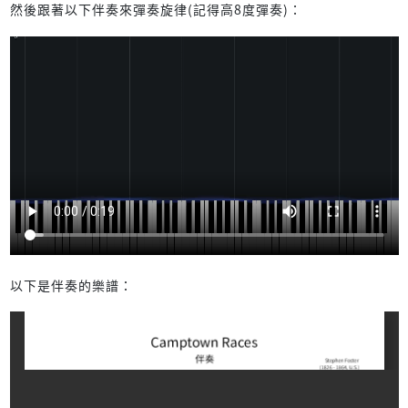
然後跟著以下伴奏來彈奏旋律(記得高8度彈奏)：
以下是伴奏的樂譜：