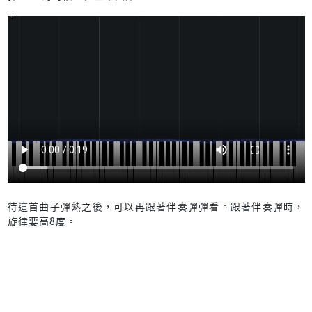
待這首曲子彈熟之後，可以再跟著伴奏彈彈看。跟著伴奏彈時，
旋律要高8度。