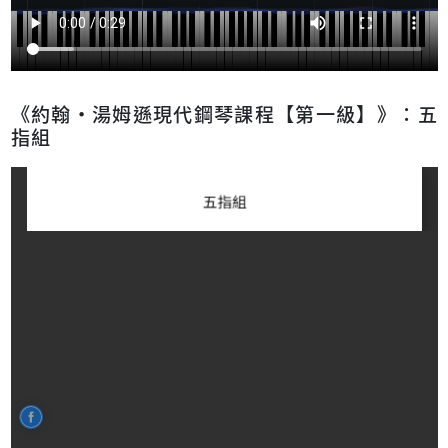
《約翰‧湯姆遜現代鋼琴課程【第一級】》：五
指組