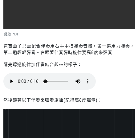
開啟PDF
這首曲子只需配合伴奏用右手中指彈奏音階。第一遍用力彈奏，
第二遍輕輕彈奏。在跟著伴奏彈時旋律要高8度來彈奏。
請先聽過旋律加伴奏結合起來的樣子：
然後跟著以下伴奏來彈奏旋律(記得高8度彈奏)：