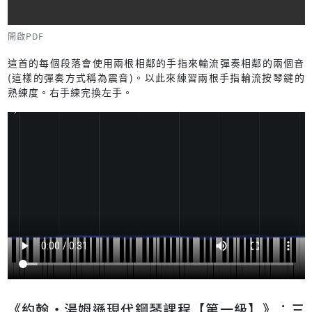
開啟PDF
這首的每個段落會使用兩根相鄰的手指來輪流彈奏相鄰的兩個音
(這樣的彈奏方式稱為震音)。以此來練習兩根手指輪流按琴鍵的
熟練度。右手練完換左手。
《約翰‧湯姆遜現代鋼琴課程【第一級】》：三