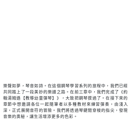
樂聲如夢，琴音如詩。在這個鋼琴學習系列的旅程中，我們已經
共同踏上了一段美妙的樂譜之路。在前三章中，我們完成了《約
翰湯姆遜【教導幼童彈琴】》，大致把鋼琴摸過了。在接下來的
章節中想邀請各位一起隨筆者以多種教材來練習彈奏，由淺入
深，正式展開音符的冒險。我們將透過琴鍵間穿梭的指尖，發現
音樂的奧秘，讓生活增添更多的色彩。