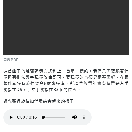
開啟PDF
這首曲子的練習彈奏方式和上一首是一樣的，我們只需要跟著伴
奏照著指法數字彈奏旋律即可。要彈奏的音都是鋼琴黑鍵。在跟
著伴奏彈時旋律要高8度來彈奏，所以手放置的實際位置是右手
食指在D5♭；左手食指在B5♭的位置。
請先聽過旋律加伴奏結合起來的樣子：