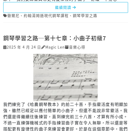
繼續閱讀
徹爾尼
、
約翰湯姆遜現代鋼琴課程
、
鋼琴學習之路
鋼琴學習之路─第十七章：小曲子初級7
2025 年 4 月 24 日
Magic Len
音樂心得
我們練完了《哈農鋼琴教本》的前二十首，手指靈活度有明顯加
強，雖然已經足以應付簡單的小曲子，但還不能說非常靈活。我
們還是得繼續往後練習，直到練完前三十八首，才算有所小成。
不過一直練彈機械式的手指練習曲子實在令人無聊，所以還是等
搭配更有旋律性的曲子來練習會更好。於是在這個章節中，我們