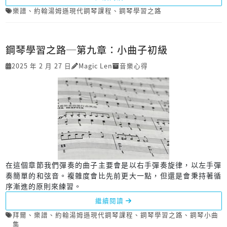
樂譜
、
約翰湯姆遜現代鋼琴課程
、
鋼琴學習之路
鋼琴學習之路─第九章：小曲子初級
2025 年 2 月 27 日
Magic Len
音樂心得
在這個章節我們彈奏的曲子主要會是以右手彈奏旋律，以左手彈
奏簡單的和弦音。複雜度會比先前更大一點，但還是會秉持著循
序漸進的原則來練習。
繼續閱讀
拜爾
、
樂譜
、
約翰湯姆遜現代鋼琴課程
、
鋼琴學習之路
、
鋼琴小曲
集