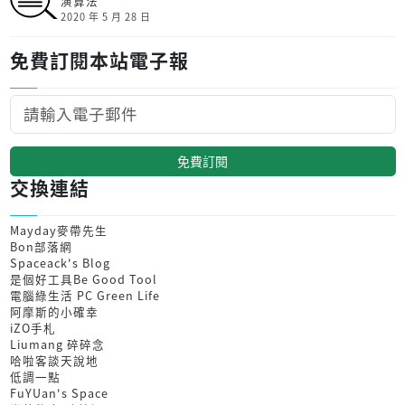
演算法
2020 年 5 月 28 日
免費訂閱本站電子報
免費訂閱
交換連結
Mayday麥帶先生
Bon部落網
Spaceack's Blog
是個好工具Be Good Tool
電腦綠生活 PC Green Life
阿摩斯的小確幸
iZO手札
Liumang 碎碎念
哈啦客談天說地
低調一點
FuYUan's Space