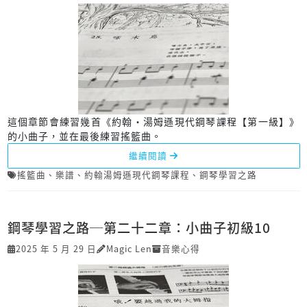
這個章節會練習幾首《約翰‧湯姆遜現代鋼琴課程【第一級】》
的小曲子，並在最後練習搖籃曲。
繼續閱讀
搖籃曲
、
樂譜
、
約翰湯姆遜現代鋼琴課程
、
鋼琴學習之路
鋼琴學習之路─第二十二章：小曲子初級10
2025 年 5 月 29 日
Magic Len
音樂心得