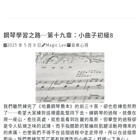
鋼琴學習之路─第十九章：小曲子初級8
2025 年 5 月 8 日
Magic Len
音樂心得
我們雖然練完了《哈農鋼琴教本》的前三十首，卻也愈練愈煎熬
了……希望大家練到這裡還能堅持下去。練鋼琴的過程，就像在
爬一座山。愈往高處，就愈能看到壯麗的風景，但攀登的過程卻
是令人枯燥乏味的試煉。而手指關節的緊繃與肌腱活動時傳來的
的疼痛，也使我們不得不在這個過程中走走停停。所以在這個章
節中，我們要練習其它更有旋律性的小曲子，舒緩一下身心。