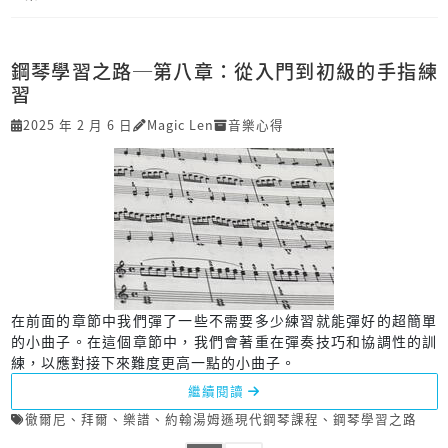
鋼琴學習之路─第八章：從入門到初級的手指練
習
2025 年 2 月 6 日
Magic Len
音樂心得
在前面的章節中我們彈了一些不需要多少練習就能彈好的超簡單
的小曲子。在這個章節中，我們會著重在彈奏技巧和協調性的訓
練，以應對接下來難度更高一點的小曲子。
繼續閱讀
徹爾尼
、
拜爾
、
樂譜
、
約翰湯姆遜現代鋼琴課程
、
鋼琴學習之路