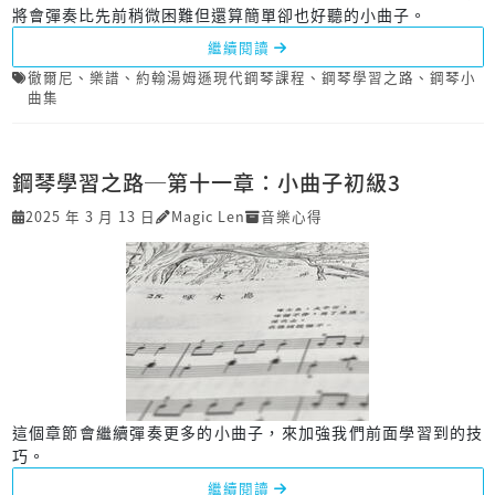
將會彈奏比先前稍微困難但還算簡單卻也好聽的小曲子。
繼續閱讀
徹爾尼
、
樂譜
、
約翰湯姆遜現代鋼琴課程
、
鋼琴學習之路
、
鋼琴小
曲集
鋼琴學習之路─第十一章：小曲子初級3
2025 年 3 月 13 日
Magic Len
音樂心得
這個章節會繼續彈奏更多的小曲子，來加強我們前面學習到的技
巧。
繼續閱讀