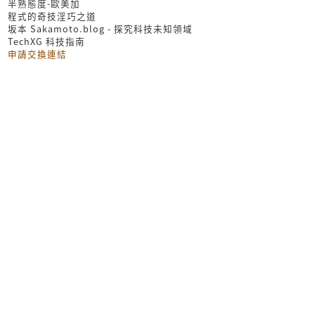
半熟態度-歐美加
程式的奇技淫巧之道
坂本 Sakamoto.blog - 探究科技未知領域
TechXG 科技指南
申請交換連結