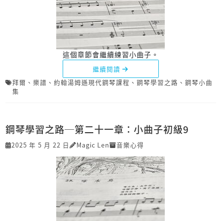
這個章節會繼續練習小曲子。
繼續閱讀
拜爾
、
樂譜
、
約翰湯姆遜現代鋼琴課程
、
鋼琴學習之路
、
鋼琴小曲
集
鋼琴學習之路─第二十一章：小曲子初級9
2025 年 5 月 22 日
Magic Len
音樂心得