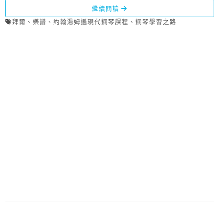
繼續閱讀
拜爾
、
樂譜
、
約翰湯姆遜現代鋼琴課程
、
鋼琴學習之路