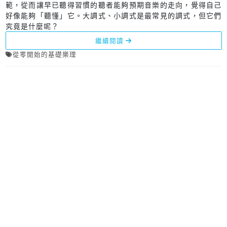
範，從而讓早已聽得習慣的聽者能夠預期音樂的走向，覺得自己
好像能夠「聽懂」它。大調式、小調式是最常見的調式，但它們
究竟是什麼呢？
繼續閱讀
從零開始的基礎樂理