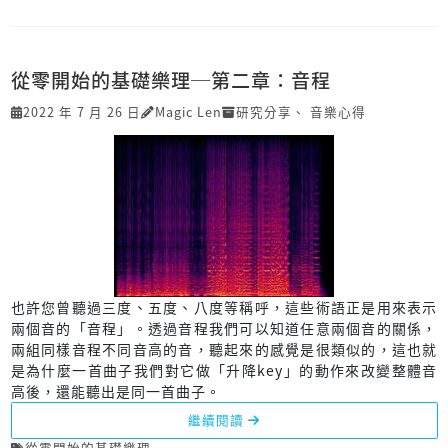
從零開始的基礎樂理─第二章：音程
2022 年 7 月 26 日
Magic Len
研究分享
、
音樂心得
也許您曾聽過三度、五度、八度等稱呼，這些術語正是用來表示
兩個音的「音程」。透過音程我們可以知道任意兩個音的關係，
兩組同樣音程不同音高的音，聽起來的感覺是很類似的，這也就
是為什麼一首曲子我們對它做「升降key」的動作來改變整體音
高後，還能聽出是同一首曲子。
繼續閱讀
從零開始的基礎樂理