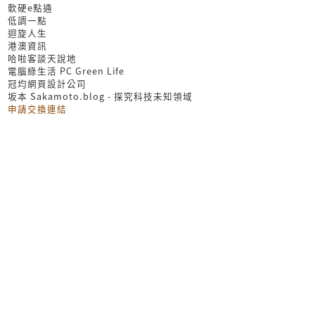
軟硬e點通
低調一點
迴旋人生
港澳資訊
哈啦客談天說地
電腦綠生活 PC Green Life
冠均網頁設計公司
坂本 Sakamoto.blog - 探究科技未知領域
申請交換連結