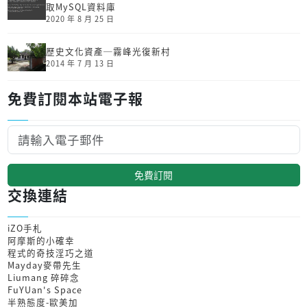
取MySQL資料庫
2020 年 8 月 25 日
歷史文化資產─霧峰光復新村
2014 年 7 月 13 日
免費訂閱本站電子報
免費訂閱
交換連結
iZO手札
阿摩斯的小確幸
程式的奇技淫巧之道
Mayday麥帶先生
Liumang 碎碎念
FuYUan's Space
半熟態度-歐美加