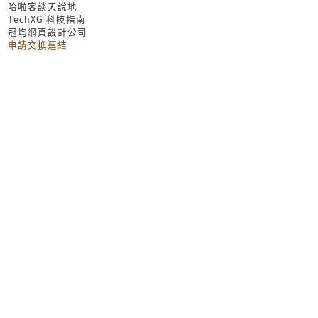
哈啦客談天說地
TechXG 科技指南
冠均網頁設計公司
申請交換連結