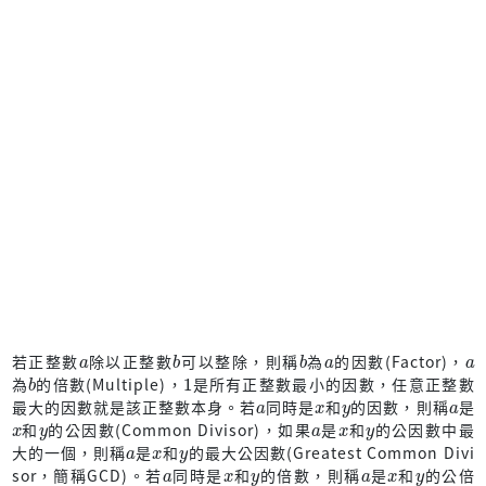
a
b
b
a
a
若正整數
除以正整數
可以整除，則稱
為
的因數(Factor)，
b
1
為
的倍數(Multiple)，
是所有正整數最小的因數，任意正整數
a
x
y
a
最大的因數就是該正整數本身。若
同時是
和
的因數，則稱
是
x
y
a
x
y
和
的公因數(Common Divisor)，如果
是
和
的公因數中最
a
x
y
大的一個，則稱
是
和
的最大公因數(Greatest Common Divi
a
x
y
a
x
y
sor，簡稱GCD)。若
同時是
和
的倍數，則稱
是
和
的公倍
a
x
y