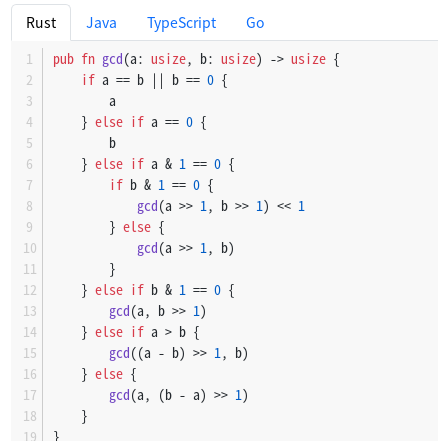
if
 n % i == 
0
 || n % (i + 
2
) == 
0
 { 
// 
Rust
Java
TypeScript
Go
continue
'outer
;
                }
pub
fn
gcd
(a: 
usize
, b: 
usize
) 
->
usize
 {
            }
if
 a == b || b == 
0
 {
        }
        a
    } 
else
if
 a == 
0
 {
        result.
push
(n);
        b
    }
    } 
else
if
 a & 
1
 == 
0
 {
if
 b & 
1
 == 
0
 {
    result
gcd
(a >> 
1
, b >> 
1
) << 
1
}
        } 
else
 {
gcd
(a >> 
1
, b)
        }
    } 
else
if
 b & 
1
 == 
0
 {
gcd
(a, b >> 
1
)
    } 
else
if
 a > b {
gcd
((a - b) >> 
1
, b)
    } 
else
 {
gcd
(a, (b - a) >> 
1
)
    }
}