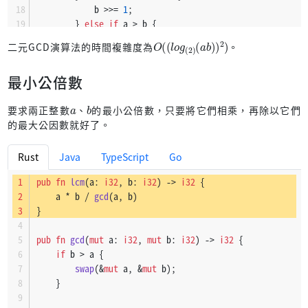
            b >>= 
1
;
        } 
else
if
 a > b {
O
b
)
(
)
(
2
l
o
)
g
(
2
)
(
a
            a = (a - b) >> 
1
;
二元GCD演算法的時間複雜度為
。
        } 
else
 {
            b = (b - a) >> 
1
;
最小公倍數
        }
    }
a
b
要求兩正整數
、
的最小公倍數，只要將它們相乘，再除以它們
}
的最大公因數就好了。
Rust
Java
TypeScript
Go
pub
fn
lcm
(a: 
i32
, b: 
i32
) 
->
i32
 {
    a * b / 
gcd
(a, b)
}
pub
fn
gcd
(
mut
 a: 
i32
, 
mut
 b: 
i32
) 
->
i32
 {
if
 b > a {
swap
(&
mut
 a, &
mut
 b);
    }