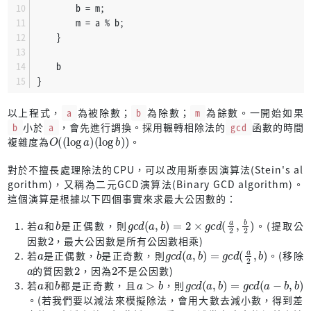
        b = m;
            }
        m = a % b;
    }
            result.
push
(
3
);
            a = 
5
;
    b
        }
}
3
 => {
            result.
push
(
3
);
以上程式，
a
為被除數；
b
為除數；
m
為餘數。一開始如果
            a = 
5
;
b
小於
a
，會先進行調換。採用輾轉相除法的
gcd
函數的時間
        }
O
b
)
(
)
(
log
⁡
a
)
(
log
⁡
複雜度為
。
        x 
if
 x % 
2
 == 
0
 => {
            a += 
1
;
對於不擅長處理除法的CPU，可以改用斯泰因演算法(Stein's al
        }
gorithm)，又稱為二元GCD演算法(Binary GCD algorithm)。
        _ => ()
這個演算是根據以下四個事實來求最大公因數的：
    }
a
b
g
b
c
2
d
)
(
a
,
b
)
=
2
×
g
c
d
(
a
2
,
若
和
是正偶數，則
。(提取公
'outer
: 
for
n
in
 (a..=b).
step_by
(
2
) {
2
因數
，最大公因數是所有公因數相乘)
let
m
 = n % 
6
;
a
b
g
b
c
)
d
(
a
,
b
)
=
g
c
d
(
a
2
,
若
是正偶數，
是正奇數，則
。(移除
a
2
2
的質因數
，因為
不是公因數)
if
 m != 
1
 && m != 
5
 {
a
b
a
>
b
g
d
(
b
=
c
(
−
b
a
a
c
g
d
b
)
)
,
,
若
和
都是正奇數，且
，則
continue
;
。(若我們要以減法來模擬除法，會用大數去減小數，得到差
        }