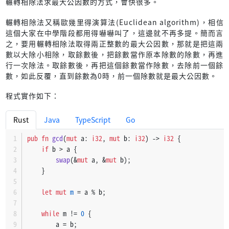
pub
fn
get_prime_numbers
(
mut
 a: 
i32
, b: 
i32
) 
->
Vec
<
i32
輾轉相除法求最大公因數的方式，會快很多。
let
mut 
result
 = 
Vec
::
new
();
輾轉相除法又稱歐幾里得演算法(Euclidean algorithm)，相信
這個大家在中學階段都用得嚇嚇叫了，這邊就不再多提。簡而言
match
 a {
之，要用輾轉相除法取得兩正整數的最大公因數，那就是把這兩
0
 | 
1
 => {
數以大除小相除，取餘數後，把餘數當作原本除數的除數，再進
if
 b >= 
3
 {
行一次除法。取餘數後，再把這個餘數當作除數，去除前一個餘
                result.
push
(
2
);
數，如此反覆，直到餘數為0時，前一個除數就是最大公因數。
                result.
push
(
3
);
程式實作如下：
                a = 
5
;
            } 
else
if
 b == 
2
 {
                result.
push
(
2
);
Rust
Java
TypeScript
Go
return
 result;
pub
fn
gcd
(
mut
 a: 
i32
, 
mut
 b: 
i32
) 
->
i32
 {
            } 
else
 {
if
 b > a {
return
 result;
swap
(&
mut
 a, &
mut
 b);
            }
    }
        }
2
 => {
let
mut 
m
 = a % b;
            result.
push
(
2
);
while
 m != 
0
 {
if
 b == 
2
 {
        a = b;
return
 result;