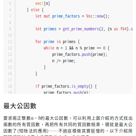
vec!
[n]
    } 
else
 {
let
mut 
prime_factors
 = 
Vec
::
new
();
let
primes
 = 
get_prime_numbers
(
2
, (n 
as
f64
).
sq
for
prime
in
 primes {
while
 n > 
1
 && n % prime == 
0
 {
                prime_factors.
push
(prime);
                n /= prime;
            }
        }
if
 prime_factors.
is_empty
() {
            prime_factors.
push
(n);
        }
最大公因數
        prime_factors
a
b
    }
要求兩正整數
、
的最大公因數，可以利用上面介紹的方式找出
}
兩數的所有質因數，再把所有共同的質因數相乘，積就是最大公
因數了(短除法的應用)……不過這樣做其實挺慢的，以下介紹用