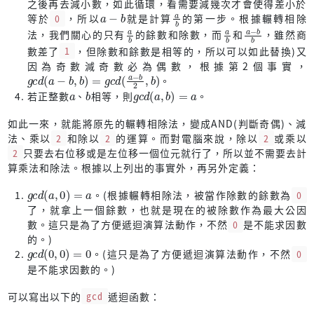
之後再去減小數，如此循環，看需要減幾次才會使得差小於
a
−
b
a
b
等於
0
，所以
就是計算
的第一步。根據輾轉相除
let
n_sqrt
 = (n 
as
f64
).
sqrt
().
floor
() 
as
i32
;
a
b
a
b
a
−
b
b
法，我們關心的只有
的餘數和除數，而
和
，雖然商
數差了
1
，但除數和餘數是相等的，所以可以如此替換)又
if
 n_sqrt >= a {
因為奇數減奇數必為偶數，根據第2個事實，
for
i
in
 (
5
..a).
step_by
(
6
) {
g
b
c
)
d
(
a
−
b
,
b
)
=
g
c
d
(
a
−
b
2
,
。
if
 n % i == 
0
 || n % (i + 
2
) == 
0
 { 
// 
a
b
g
a
c
d
(
a
,
b
)
=
continue
'outer
;
若正整數
、
相等，則
。
                }
如此一來，就能將原先的輾轉相除法，變成AND(判斷奇偶)、減
            }
法、乘以
2
和除以
2
的運算。而對電腦來說，除以
2
或乘以
2
只要去右位移或是左位移一個位元就行了，所以並不需要去計
for
p
in
 result.
iter
().
copied
() {
算乘法和除法。根據以上列出的事實外，再另外定義：
if
 p > n_sqrt {
break
;
g
c
d
(
a
,
0
)
=
a
。(根據輾轉相除法，被當作除數的餘數為
0
                }
了，就拿上一個餘數，也就是現在的被除數作為最大公因
數。這只是為了方便遞迴演算法動作，不然
0
是不能求因數
if
 n % p == 
0
 {
的。)
continue
'outer
;
g
c
d
(
0
,
0
)
=
0
。(這只是為了方便遞迴演算法動作，不然
0
                }
是不能求因數的。)
            }
        } 
else
 {
可以寫出以下的
gcd
遞迴函數：
for
i
in
 (
5
..=n_sqrt).
step_by
(
6
) {