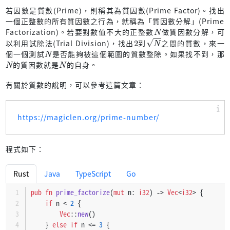
若因數是質數(Prime)，則稱其為質因數(Prime Factor)。找出
一個正整數的所有質因數之行為，就稱為「質因數分解」(Prime
N
Factorization)。若要對數值不大的正整數
做質因數分解，可
2
N
以利用試除法(Trial Division)，找出
到
之間的質數，來一
N
個一個測試
是否能夠被這個範圍的質數整除。如果找不到，那
N
N
的質因數就是
的自身。
有關於質數的說明，可以參考這篇文章：
https://magiclen.org/prime-number/
程式如下：
Rust
Java
TypeScript
Go
pub
fn
prime_factorize
(
mut
 n: 
i32
) 
->
Vec
<
i32
> {
if
 n < 
2
 {
Vec
::
new
()
    } 
else
if
 n <= 
3
 {