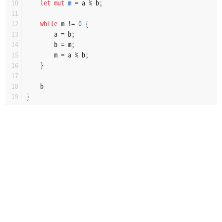
let
mut 
m
 = a % b;
while
 m != 
0
 {
        a = b;
        b = m;
        m = a % b;
    }
    b
}