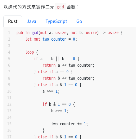
以迭代的方式來實作二元
gcd
函數：
Rust
Java
TypeScript
Go
pub
fn
gcd
(
mut
 a: 
usize
, 
mut
 b: 
usize
) 
->
usize
 {
let
mut 
two_counter
 = 
0
;
loop
 {
if
 a == b || b == 
0
 {
return
 a << two_counter;
        } 
else
if
 a == 
0
 {
return
 b << two_counter;
        } 
else
if
 a & 
1
 == 
0
 {
            a >>= 
1
;
if
 b & 
1
 == 
0
 {
                b >>= 
1
;
                two_counter += 
1
;
            }
        } 
else
if
 b & 
1
 == 
0
 {