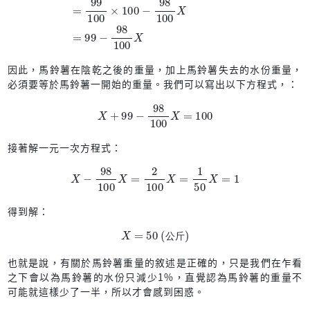
因此，馬鈴薯在陰乾之後的重量，加上馬鈴薯失去的水份重量，
必須要等於馬鈴薯一開始的重量。我們可以寫出以下方程式，：
X
+
99
−
98
100
X
=
100
接著解一元一次方程式：
X
−
98
100
X
=
2
100
X
=
1
50
X
=
1
得到解：
X
=
50
(公斤)
公
斤
也就是說，有關於馬鈴薯重量的敘述是正確的，只是我們在乍看
之下會以為馬鈴薯的水份只減少1%，直覺認為馬鈴薯的重量不
可能就這樣少了一半，所以才會感到困惑。