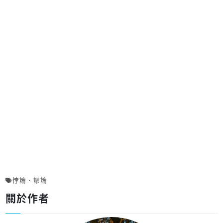
悖論
、
謬論
關於作者