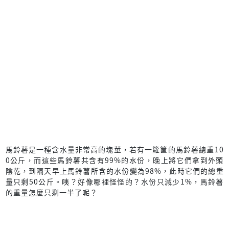
馬鈴薯是一種含水量非常高的塊莖，若有一籮筐的馬鈴薯總重10
0公斤，而這些馬鈴薯共含有99%的水份，晚上將它們拿到外頭
陰乾，到隔天早上馬鈴薯所含的水份變為98%，此時它們的總重
量只剩50公斤。咦？好像哪裡怪怪的？水份只減少1%，馬鈴薯
的重量怎麼只剩一半了呢？