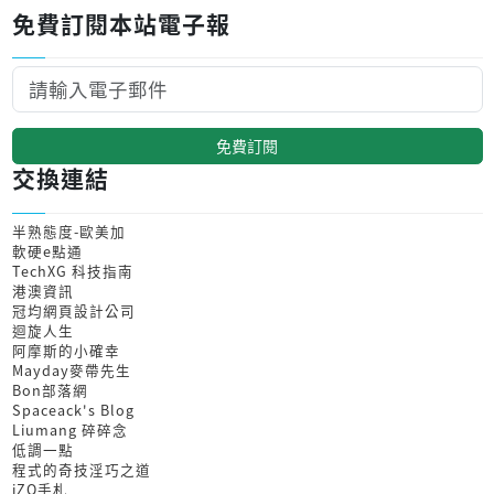
免費訂閱本站電子報
免費訂閱
交換連結
半熟態度-歐美加
軟硬e點通
TechXG 科技指南
港澳資訊
冠均網頁設計公司
迴旋人生
阿摩斯的小確幸
Mayday麥帶先生
Bon部落網
Spaceack's Blog
Liumang 碎碎念
低調一點
程式的奇技淫巧之道
iZO手札