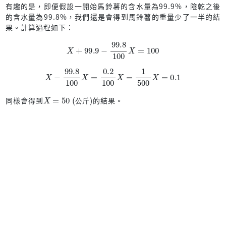
有趣的是，即便假設一開始馬鈴薯的含水量為99.9%，陰乾之後
的含水量為99.8%，我們還是會得到馬鈴薯的重量少了一半的結
果。計算過程如下：
X
+
99.9
−
99.8
100
X
=
100
X
−
99.8
100
X
=
0.2
100
X
=
1
500
X
=
0.1
X
=
50
(公斤)
同樣會得到
的結果。
公
斤