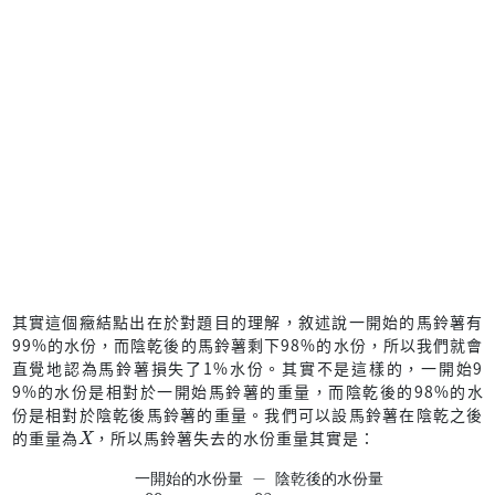
其實這個癥結點出在於對題目的理解，敘述說一開始的馬鈴薯有
99%的水份，而陰乾後的馬鈴薯剩下98%的水份，所以我們就會
直覺地認為馬鈴薯損失了1%水份。其實不是這樣的，一開始9
9%的水份是相對於一開始馬鈴薯的重量，而陰乾後的98%的水
份是相對於陰乾後馬鈴薯的重量。我們可以設馬鈴薯在陰乾之後
X
的重量為
，所以馬鈴薯失去的水份重量其實是：
一開始的水份量
−
陰乾後的水份量
100
X
=
99
−
98
100
X
=
99
100
×
100
−
98
一
開
始
的
水
份
量
陰
乾
後
的
水
份
量