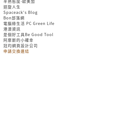
半熟態度-歐美加
迴旋人生
Spaceack's Blog
Bon部落網
電腦綠生活 PC Green Life
港澳資訊
是個好工具Be Good Tool
阿摩斯的小確幸
冠均網頁設計公司
申請交換連結