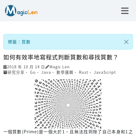
標籤：質數
如何有效率地寫程式判斷質數和尋找質數？
2018 年 10 月 14 日
Magic Len
研究分享
、
Go
、
Java
、
數學邏輯
、
Rust
、
JavaScript
一個質數(Prime)是一個大於1，且無法找到除了自己本身和1之