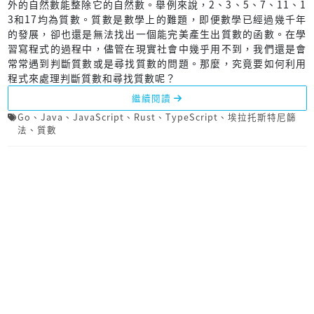
外的自然數能整除它的自然數。舉例來說，2、3、5、7、11、1
3和17均為質數。質數是數學上的難題，即便數學已經過幾千年
的發展，卻也還是無法找出一個能完美產生出質數的函數。在學
習寫程式的過程中，儘管在現實社會中幾乎用不到，我們還是會
常常遇到判斷質數或是尋找質數的問題。那麼，究竟要如何利用
程式來處理判斷質數和尋找質數呢？
繼續閱讀
Go
、
Java
、
JavaScript
、
Rust
、
TypeScript
、
埃拉托斯特尼篩
法
、
質數