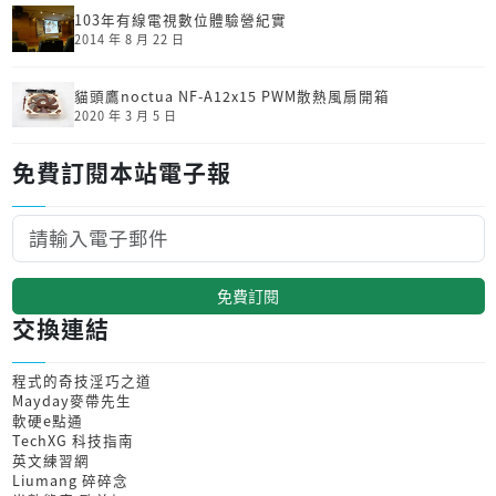
103年有線電視數位體驗營紀實
2014 年 8 月 22 日
貓頭鷹noctua NF-A12x15 PWM散熱風扇開箱
2020 年 3 月 5 日
免費訂閱本站電子報
免費訂閱
交換連結
程式的奇技淫巧之道
Mayday麥帶先生
軟硬e點通
TechXG 科技指南
英文練習網
Liumang 碎碎念