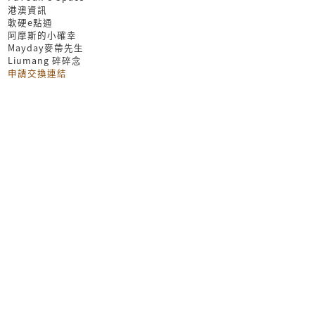
港澳資訊
軟硬e點通
阿摩斯的小確幸
Mayday麥帶先生
Liumang 碎碎念
申請交換連結