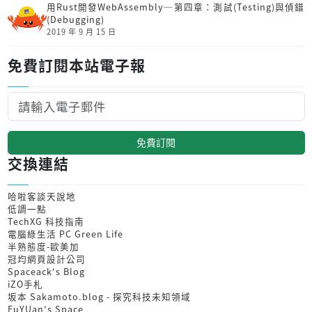
用Rust開發Web­Assembly─第四章：測試(Testing)與偵錯
(Debugging)
2019 年 9 月 15 日
免費訂閱本站電子報
免費訂閱
交換連結
哈啦客談天說地
低調一點
TechXG 科技指南
電腦綠生活 PC Green Life
半熟態度-歐美加
冠均網頁設計公司
Spaceack's Blog
iZO手札
坂本 Sakamoto.blog - 探究科技未知領域
FuYUan's Space