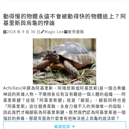
動得慢的物體永遠不會被動得快的物體追上？阿
基里斯與烏龜的悖論
2018 年 9 月 30 日
Magic Len
數學邏輯
Achilles(中譯為阿基里斯、阿喀琉斯或阿基琉斯)是一個古希臘
神話的英雄人物。不曉得各位有沒有聽過一個人體的組織──阿
基里斯腱？這個「阿基里斯腱」就是「腳筋」，腳筋同時也是
「阿基里斯」這位驍勇善戰、全身刀槍不入的英雄唯一的弱點，
因此我們才稱腳筋為阿基里斯腱。既然我們認為阿基里斯是一個
強壯的英雄，那麼究竟為什麼會有他無法追上烏龜的說法呢？
繼續閱讀