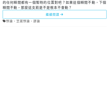
的任何瞬間都有一個暫時的位置對吧？如果這個瞬間不動，下個
瞬間不動，那麼這支箭是不是根本不會動？
繼續閱讀
悖論
、
芝諾悖論
、
謬論