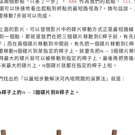
這兩個節點「只差了一步」。
AAA
作為我們的起點，
CCC
圖可以快速地看出起點到終點的最短路徑為7。換句話說，
要移動7步就可以完成。
上面的影片，可以發現影片中的碟片移動方式正是最短路線
到一個點，那就是我們在把三個碟片移動到C桿子前，有先
子；而在兩個碟片移動到中間前，有先把一個碟片移動到C桿
n
n
−
1
要移動
個碟片到某指定的桿子上，就要先把
個碟片移
時最大的碟片就可以被移動到指定的桿子上，最後再把旁邊
n
移來最大的碟片上，
個碟片就都在指定的桿子上啦。
們找出的「以最短步數解決河內塔問題的演算法」就是：
n
−
1
A桿子上的
個碟片到B桿子上。