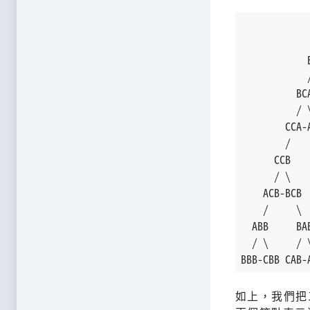
            
            
            
            
          BC
          / 
        CCA-
        /   
      CCB   
      / \   
    ACB-BCB 
    /     \ 
  ABB     BA
  / \     / 
BBB-CBB CAB-
如上，我們把