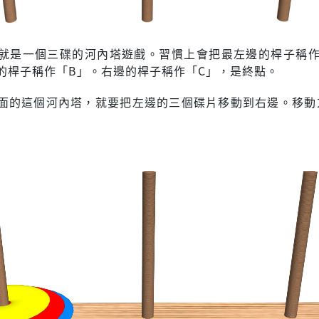
就是一個三碟的河內塔遊戲。習慣上會把最左邊的桿子稱作
的桿子稱作「B」。右邊的桿子稱作「C」，是終點。
面的這個河內塔，就要把左邊的三個碟片移動到右邊。移動