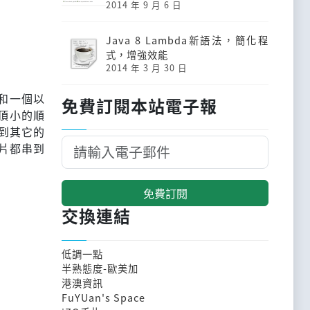
2014 年 9 月 6 日
Java 8 Lambda新語法，簡化程
式，增強效能
2014 年 3 月 30 日
)和一個以
免費訂閱本站電子報
大頂小的順
到其它的
片都串到
免費訂閱
交換連結
低調一點
半熟態度-歐美加
港澳資訊
FuYUan's Space