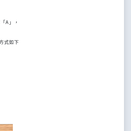
「A」，
方式如下