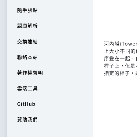
隨手張貼
題庫解析
交換連結
河內塔(Tow
上大小不同的
聯絡本站
序疊在一起，
桿子上，但是
著作權聲明
指定的桿子，
雲端工具
GitHub
贊助我們