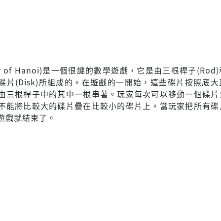
er of Hanoi)是一個很謎的數學遊戲，它是由三根桿子(Rod
碟片(Disk)所組成的。在遊戲的一開始，這些碟片按照底
由三根桿子中的其中一根串著。玩家每次可以移動一個碟片
不能將比較大的碟片疊在比較小的碟片上。當玩家把所有碟
遊戲就結束了。