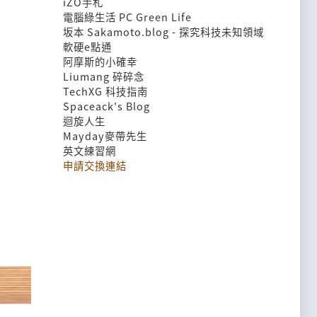
iZO手札
電腦綠生活 PC Green Life
坂本 Sakamoto.blog - 探究科技未知領域
軟硬e點通
阿摩斯的小確幸
Liumang 碎碎念
TechXG 科技指南
Spaceack's Blog
迴旋人生
Mayday麥帶先生
英文練習網
申請交換連結