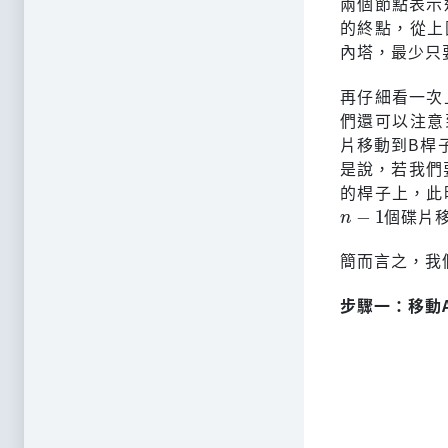
兩個節點表示
的終點，從上
內塔，最少只
再仔細看一次
們還可以注意
片移動到B桿
是說，若我們
的桿子上，此
n
−
1
個碟片
簡而言之，我
步驟一：移動