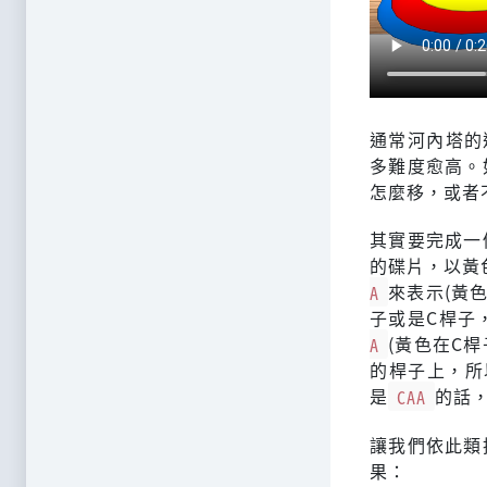
通常河內塔的
多難度愈高。
怎麼移，或者
其實要完成一
的碟片，以黃
A
來表示(黃
子或是C桿子
A
(黃色在C
的桿子上，所
是
CAA
的話
讓我們依此類
果：