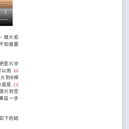
，碟片愈
不知道要
把影片中
可以用
AA
片到B桿
)或是
CA
碟片到空
果這一步
如下的結