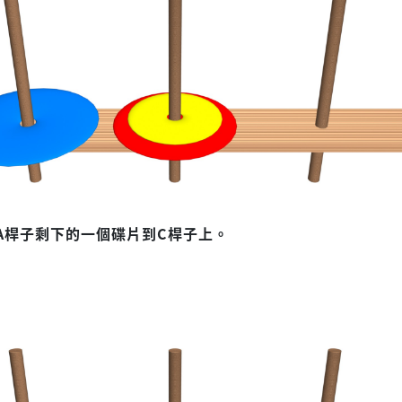
A桿子剩下的一個碟片到C桿子上。