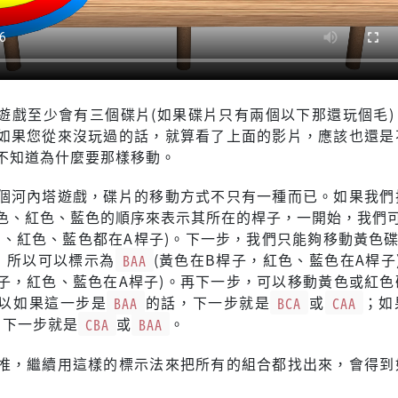
遊戲至少會有三個碟片(如果碟片只有兩個以下那還玩個毛)
如果您從來沒玩過的話，就算看了上面的影片，應該也還是
不知道為什麼要那樣移動。
個河內塔遊戲，碟片的移動方式不只有一種而已。如果我們
色、紅色、藍色的順序來表示其所在的桿子，一開始，我們
色、紅色、藍色都在A桿子)。下一步，我們只能夠移動黃色碟
，所以可以標示為
BAA
(黃色在B桿子，紅色、藍色在A桿子
桿子，紅色、藍色在A桿子)。再下一步，可以移動黃色或紅色
以如果這一步是
BAA
的話，下一步就是
BCA
或
CAA
；如
，下一步就是
CBA
或
BAA
。
推，繼續用這樣的標示法來把所有的組合都找出來，會得到