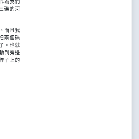
作為我們
三碟的河
。而且我
把兩個碟
子。也就
動到旁邊
桿子上的