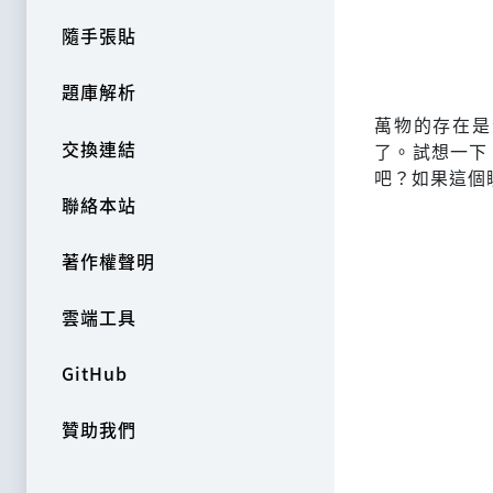
隨手張貼
題庫解析
萬物的存在是
交換連結
了。試想一下
吧？如果這個
聯絡本站
著作權聲明
雲端工具
GitHub
贊助我們