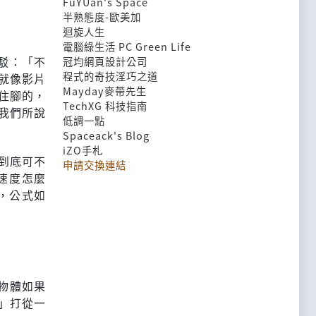
FuYUan's Space
半熟態度-歐美加
迴旋人生
電腦綠生活 PC Green Life
反駁：「不
冠均網頁設計公司
程式的奇技淫巧之道
就像影片
Mayday麥帶先生
住腳的，
TechXG 科技指南
我們所說
低調一點
Spaceack's Blog
iZO手札
到底可不
申請交換連結
速度怎麼
，公式如
物體如果
」打從一