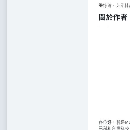
悖論
、
芝諾悖
關於作者
各位好，我是M
訊科和台灣科技