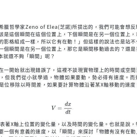
臘哲學家Zeno of Elea(芝諾)所提出的，我們可能會想
該是這個瞬間在這個位置上，下個瞬間是在另一個位置上，
的影格組成一樣，所以它有在動！」但這樣的說法也是站不
一個瞬間是在另一個位置上，那它是瞬間移動過去的？還是
本就還不夠「瞬間」呢？
在一開始就出現錯誤了，這裡不談現實物理上的時間或空間
，但我們從小就學過，物體如果要動，勢必得有速度。而
是位移除以時間差，如果要計算物體沿著某X軸移動的速度
V
=
d
x
d
t
表著X軸上位置的變化量，以及時間的變化量。也就是說，
要一個有意義的速度，以「瞬間」來探討「物體有沒有在動