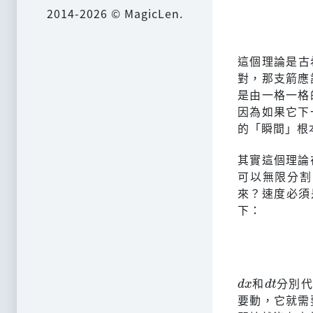
2014-2026 © MagicLen.
這個理論是古希
對，那支箭應
是由一格一格
因為如果它下
的「瞬間」根
其實這個理論
可以無限分割
來？速度必須
下：
d
x
d
t
和
分別代
要動，它就需