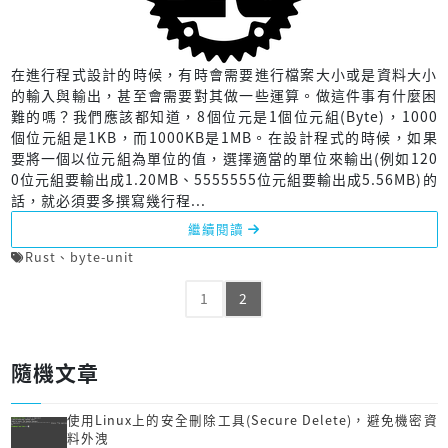
在進行程式設計的時候，有時會需要進行檔案大小或是資料大小
的輸入與輸出，甚至會需要對其做一些運算。做這件事有什麼困
難的嗎？我們應該都知道，8個位元是1個位元組(Byte)，1000
個位元組是1KB，而1000KB是1MB。在設計程式的時候，如果
要將一個以位元組為單位的值，選擇適當的單位來輸出(例如120
0位元組要輸出成1.20MB、5555555位元組要輸出成5.56MB)的
話，就必須要多撰寫幾行程...
繼續閱讀
Rust
、
byte-unit
1
2
隨機文章
使用Linux上的安全刪除工具(Secure Delete)，避免機密資
料外洩