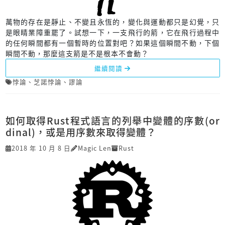
萬物的存在是靜止、不變且永恆的，變化與運動都只是幻覺，只
是眼睛業障重罷了。試想一下，一支飛行的箭，它在飛行過程中
的任何瞬間都有一個暫時的位置對吧？如果這個瞬間不動，下個
瞬間不動，那麼這支箭是不是根本不會動？
繼續閱讀
悖論
、
芝諾悖論
、
謬論
如何取得Rust程式語言的列舉中變體的序數(or
dinal)，或是用序數來取得變體？
2018 年 10 月 8 日
Magic Len
Rust