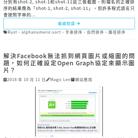
分別有shot-2, shot-1和shot-11這三張截圖，則檔名的正確排
序的結果應為「shot-1, shot-2, shot-11」，但許多程式語言只
會按照字串的...
繼續閱讀
Rust
、
alphanumeric-sort
、
字串排序
、
自然排序
、
路徑排序
解決Facebook無法抓到網頁圖片或縮圖的問
題，如何正確設定Open Graph協定來顯示圖
片？
2018 年 10 月 11 日
Magic Len
網站應用