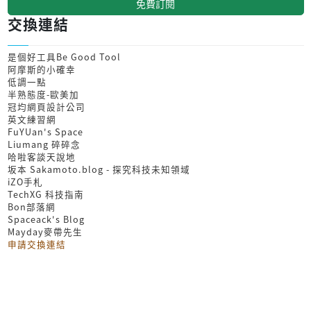
免費訂閱
交換連結
是個好工具Be Good Tool
阿摩斯的小確幸
低調一點
半熟態度-歐美加
冠均網頁設計公司
英文練習網
FuYUan's Space
Liumang 碎碎念
哈啦客談天說地
坂本 Sakamoto.blog - 探究科技未知領域
iZO手札
TechXG 科技指南
Bon部落網
Spaceack's Blog
Mayday麥帶先生
申請交換連結