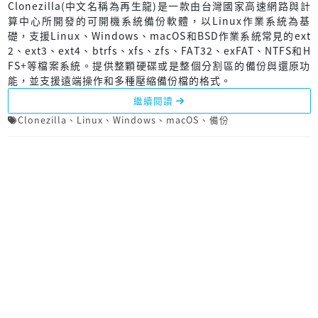
Clonezilla(中文名稱為再生龍)是一款由台灣國家高速網路與計
算中心所開發的可開機系統備份軟體，以Linux作業系統為基
礎，支援Linux、Windows、macOS和BSD作業系統常見的ext
2、ext3、ext4、btrfs、xfs、zfs、FAT32、exFAT、NTFS和H
FS+等檔案系統。提供整顆硬碟或是整個分割區的備份與還原功
能，並支援遠端操作和多種壓縮備份檔的格式。
繼續閱讀
Clonezilla
、
Linux
、
Windows
、
macOS
、
備份