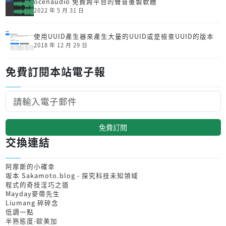
ocenaudio 免費跨平台的聲音後製軟體
2022 年 5 月 31 日
使用UUID產生器來產生大量的UUID或是檢查UUID的版本
2018 年 12 月 29 日
免費訂閱本站電子報
免費訂閱
交換連結
阿摩斯的小確幸
坂本 Sakamoto.blog - 探究科技未知領域
程式的奇技淫巧之道
Mayday麥帶先生
Liumang 碎碎念
低調一點
半熟態度-歐美加