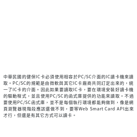
中華民國的健保IC卡必須使用相容於PC/SC介面的IC讀卡機來讀
取。PC/SC的規範是由微軟與其它IC卡廠商共同訂定出來的，統
一了IC卡的介面。因此如果要讀取IC卡，要在環境安裝好讀卡機
的驅動程式，並且使用PC/SC的函式庫提供的功能來讀取。不過
要使用PC/SC函式庫，並不是每個執行環境都能夠做到，像是網
頁瀏覽器現階段應該還做不到，要等Web Smart Card API出來
才行，但還是有其它方式可以讀卡。