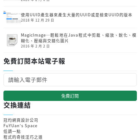
使用UUID產生器來產生大量的UUID或是檢查UUID的版本
2018 年 12 月 29 日
MagicImage─輕鬆地在Java程式中剪裁、縮放、銳化、模
糊化、壓縮與交錯化圖片
2016 年 2 月 2 日
免費訂閱本站電子報
免費訂閱
交換連結
冠均網頁設計公司
FuYUan's Space
低調一點
程式的奇技淫巧之道