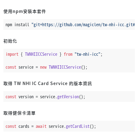
使用npm安裝本套件
npm install 
"git+https://github.com/magiclen/tw-nhi-icc.git#s
初始化
import
 { 
TWNHIICCService
 } 
from
"tw-nhi-icc"
;
const
 service = 
new
TWNHIICCService
();
取得 TW NHI IC Card Service 的版本資訊
const
 version = service.
getVersion
();
取得健保卡清單
const
 cards = 
await
 service.
getCardList
();