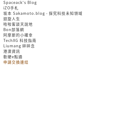
Spaceack's Blog
iZO手札
坂本 Sakamoto.blog - 探究科技未知領域
迴旋人生
哈啦客談天說地
Bon部落網
阿摩斯的小確幸
TechXG 科技指南
Liumang 碎碎念
港澳資訊
軟硬e點通
申請交換連結