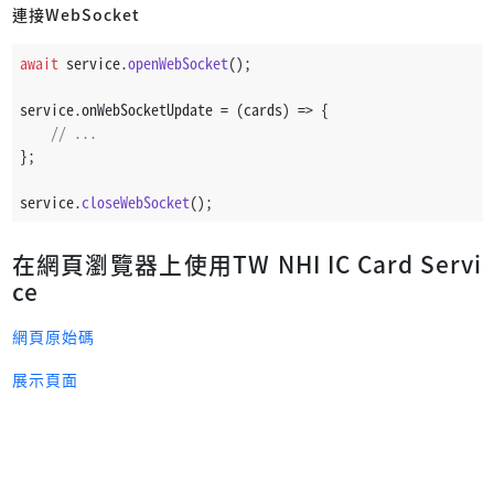
連接WebSocket
await
 service.
openWebSocket
();
service.
onWebSocketUpdate
 = 
(
cards
) =>
 {
// ...
};
service.
closeWebSocket
();
在網頁瀏覽器上使用TW NHI IC Card Servi
ce
網頁原始碼
展示頁面