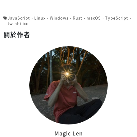
JavaScript
、
Linux
、
Windows
、
Rust
、
macOS
、
TypeScript
、
tw-nhi-icc
關於作者
Magic Len