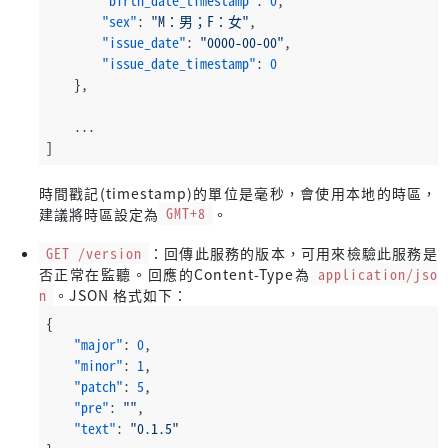
"sex"
:
"M：男；F：女"
,
"issue_date"
:
"0000-00-00"
,
"issue_date_timestamp"
:
0
}
,
    ...
]
時間戳記(timestamp)的單位是毫秒，會使用本地的時區，
建議將時區設定為
GMT+8
。
GET /version
：回傳此服務的版本，可用來檢驗此服務是
否正常在監聽。回應的Content-Type為
application/jso
n
。JSON 格式如下：
{
"major"
:
0
,
"minor"
:
1
,
"patch"
:
5
,
"pre"
:
""
,
"text"
:
"0.1.5"