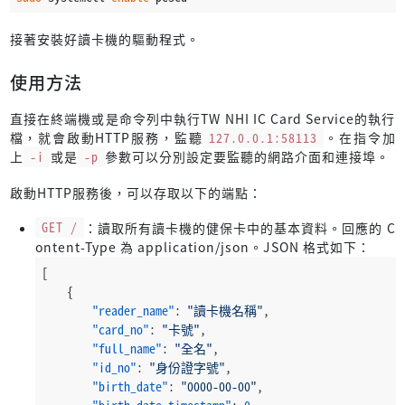
接著安裝好讀卡機的驅動程式。
使用方法
直接在終端機或是命令列中執行TW NHI IC Card Service的執行
檔，就會啟動HTTP服務，監聽
127.0.0.1:58113
。在指令加
上
-i
或是
-p
參數可以分別設定要監聽的網路介面和連接埠。
啟動HTTP服務後，可以存取以下的端點：
GET /
：讀取所有讀卡機的健保卡中的基本資料。回應的 C
ontent-Type 為 application/json。JSON 格式如下：
[
{
"reader_name"
:
"讀卡機名稱"
,
"card_no"
:
"卡號"
,
"full_name"
:
"全名"
,
"id_no"
:
"身份證字號"
,
"birth_date"
:
"0000-00-00"
,
"birth_date_timestamp"
:
0
,