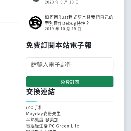
2020 年 9 月 10 日
如何用Rust程式語言替我們自己的
型別實作Debug特性？
2019 年 10 月 15 日
免費訂閱本站電子報
免費訂閱
交換連結
iZO手札
Mayday麥帶先生
半熟態度-歐美加
電腦綠生活 PC Green Life