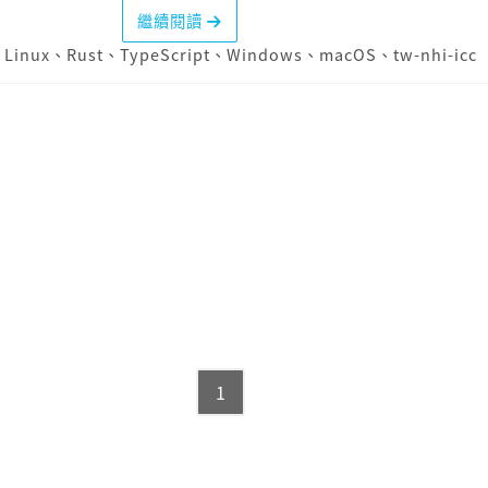
繼續閱讀
、
Linux
、
Rust
、
TypeScript
、
Windows
、
macOS
、
tw-nhi-icc
1