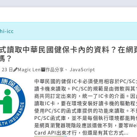
i-icc
式讀取中華民國健保卡內的資料？在網
嗎？
月 23 日
Magic Len
作品分享
、
JavaScript
中華民國的健保IC卡必須使用相容於PC/SC
讀卡機來讀取。PC/SC的規範是由微軟與其
商共同訂定出來的，統一了IC卡的介面。因
讀取IC卡，要在環境安裝好讀卡機的驅動程
使用PC/SC的函式庫提供的功能來讀取。
PC/SC函式庫，並不是每個執行環境都能
是網頁瀏覽器現階段應該還做不到，要等Web 
Card API出來才行，但還是有其它方式...