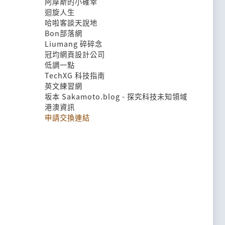
阿摩斯的小確幸
迴旋人生
哈啦客談天說地
Bon部落網
Liumang 碎碎念
冠均網頁設計公司
低調一點
TechXG 科技指南
英文練習網
坂本 Sakamoto.blog - 探究科技未知領域
港澳資訊
申請交換連結