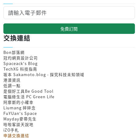
免費訂閱
交換連結
Bon部落網
冠均網頁設計公司
Spaceack's Blog
TechXG 科技指南
坂本 Sakamoto.blog - 探究科技未知領域
港澳資訊
低調一點
是個好工具Be Good Tool
電腦綠生活 PC Green Life
阿摩斯的小確幸
Liumang 碎碎念
FuYUan's Space
Mayday麥帶先生
哈啦客談天說地
iZO手札
申請交換連結