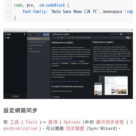
code
, pre, 
.cm-codeBlock
 {
font-family
: 
'Noto Sans Mono CJK TC'
, monospace 
!impo
}
設定網路同步
到
工具
(
Tools
)→
選項
(
Options
)中的
顯示同步狀態
(
S
ynchronization
)，可以開啟
同步精靈
(Sync Wizard)。