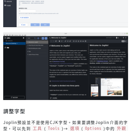
調整字型
Joplin預設並不是使用CJK字型。如果要調整Joplin介面的字
型，可以先到
工具
(
Tools
)→
選項
(
Options
)中的
外觀