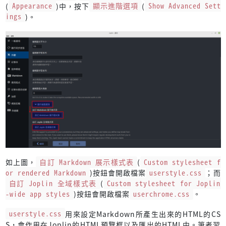
(
Appearance
)中，按下
顯示進階選項
(
Show Advanced Sett
ings
)。
如上圖，
自訂 Markdown 展示樣式表
(
Custom stylesheet f
or rendered Markdown
)按鈕會開啟檔案
userstyle.css
；而
自訂 Joplin 全域樣式表
(
Custom stylesheet for Joplin
-wide app styles
)按鈕會開啟檔案
userchrome.css
。
userstyle.css
用來設定Markdown所產生出來的HTML的CS
S，會作用在Joplin的HTML預覽框以及匯出的HTML中。筆者習