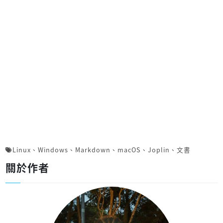
Linux
、
Windows
、
Markdown
、
macOS
、
Joplin
、
文書
關於作者