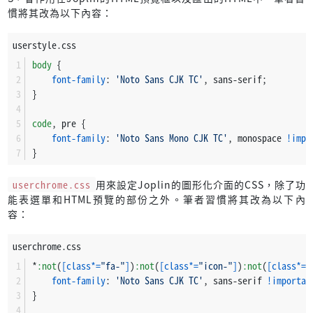
慣將其改為以下內容：
userstyle.css
body
 {
font-family
: 
'Noto Sans CJK TC'
, sans-serif;
}
code
, pre {
font-family
: 
'Noto Sans Mono CJK TC'
, monospace 
!impo
}
userchrome.css
用來設定Joplin的圖形化介面的CSS，除了功
能表選單和HTML預覽的部份之外。筆者習慣將其改為以下內
容：
userchrome.css
*
:not
(
[class*=
"fa-"
]
)
:not
(
[class*=
"icon-"
]
)
:not
(
[class*=
"
font-family
: 
'Noto Sans CJK TC'
, sans-serif 
!importan
}