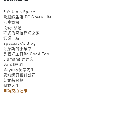
FuYUan's Space
電腦綠生活 PC Green Life
港澳資訊
軟硬e點通
程式的奇技淫巧之道
低調一點
Spaceack's Blog
阿摩斯的小確幸
是個好工具Be Good Tool
Liumang 碎碎念
Bon部落網
Mayday麥帶先生
冠均網頁設計公司
英文練習網
迴旋人生
申請交換連結