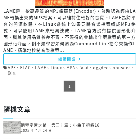
LAME是一款高品質的MP3編碼器(Encoder)，普遍認為經由LA
ME轉換出來的MP3檔案，可以維持住較好的音質。LAME為跨平
台的開源軟體，在Linux系統上如果要將音樂檔案轉成MP3格
式，可以使用LAME來輕易達成。LAME官方沒有提供圖形化介
面，與其使用品質參差不齊、不曉得的會輸出什麼檔案的第三方
圖形化介面，倒不如學習如何透過Command Line指令來操作L
AME，精準地控制音樂檔案...
繼續閱讀
APE
、
FLAC
、
LAME
、
Linux
、
MP3
、
faad
、
oggdec
、
opusdec
、
影音
1
隨機文章
鋼琴學習之路─第三十章：小曲子初級18
2025 年 7 月 24 日