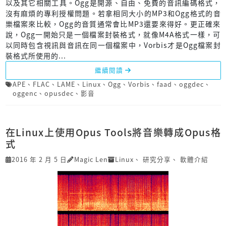
以及其它相關工具。Ogg是開源、自由、免費的音訊編碼格式，
沒有麻煩的專利授權問題。若拿相同大小的MP3和Ogg格式的音
樂檔案來比較，Ogg的音質通常會比MP3還要來得好。更正確來
說，Ogg一開始只是一個檔案封裝格式，就像M4A格式一樣，可
以同時包含視訊與音訊在同一個檔案中，Vorbis才是Ogg檔案封
裝格式所使用的...
繼續閱讀
APE
、
FLAC
、
LAME
、
Linux
、
Ogg
、
Vorbis
、
faad
、
oggdec
、
oggenc
、
opusdec
、
影音
在Linux上使用Opus Tools將音樂轉成Opus格
式
2016 年 2 月 5 日
Magic Len
Linux
、
研究分享
、
軟體介紹