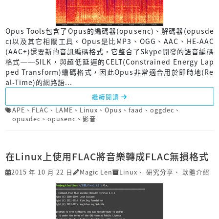
Opus Tools包含了Opus的編碼器(opusenc)、解碼器(opusde
c)以及其它相關工具。Opus是比MP3、OGG、AAC、HE-AAC
(AAC+)還要新的音訊編碼格式，它整合了Skype開發的語音編碼
格式──SILK，與超低延遲的CELT(Constrained Energy Lap
ped Transform)編碼格式，因此Opus非常適合用於即時地(Re
al-Time)的網路語...
繼續閱讀
APE
、
FLAC
、
LAME
、
Linux
、
Opus
、
faad
、
oggdec
、
opusdec
、
opusenc
、
影音
在Linux上使用FLAC將音樂轉成FLAC無損格式
2015 年 10 月 22 日
Magic Len
Linux
、
研究分享
、
軟體介紹