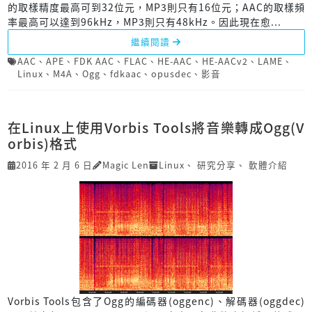
的取樣精度最高可到32位元，MP3則只有16位元；AAC的取樣頻
率最高可以達到96kHz，MP3則只有48kHz。因此現在愈...
繼續閱讀
AAC
、
APE
、
FDK AAC
、
FLAC
、
HE-AAC
、
HE-AACv2
、
LAME
、
Linux
、
M4A
、
Ogg
、
fdkaac
、
opusdec
、
影音
在Linux上使用Vorbis Tools將音樂轉成Ogg(V
orbis)格式
2016 年 2 月 6 日
Magic Len
Linux
、
研究分享
、
軟體介紹
Vorbis Tools包含了Ogg的編碼器(oggenc)、解碼器(oggdec)