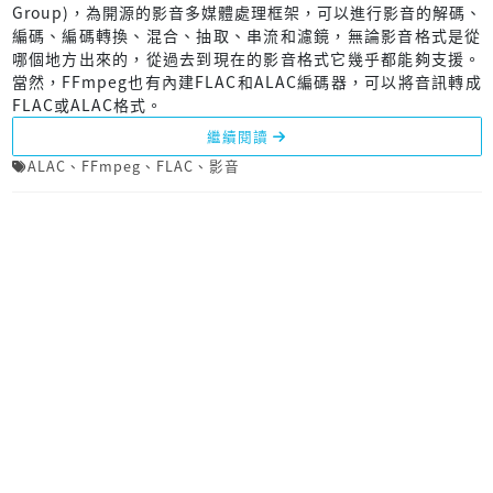
Group)，為開源的影音多媒體處理框架，可以進行影音的解碼、
編碼、編碼轉換、混合、抽取、串流和濾鏡，無論影音格式是從
哪個地方出來的，從過去到現在的影音格式它幾乎都能夠支援。
當然，FFmpeg也有內建FLAC和ALAC編碼器，可以將音訊轉成
FLAC或ALAC格式。
繼續閱讀
ALAC
、
FFmpeg
、
FLAC
、
影音