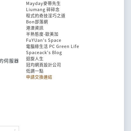
Mayday麥帶先生
Liumang 碎碎念
程式的奇技淫巧之道
Bon部落網
港澳資訊
半熟態度-歐美加
FuYUan's Space
電腦綠生活 PC Green Life
Spaceack's Blog
迴旋人生
維護的伺服器
冠均網頁設計公司
低調一點
申請交換連結