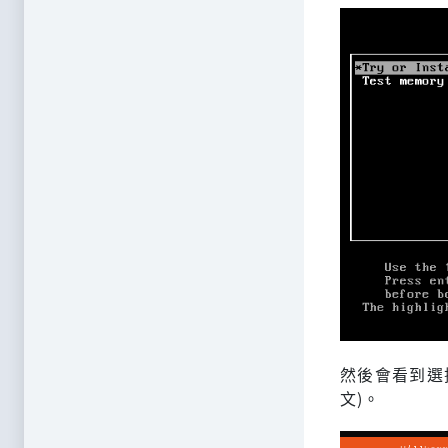
然後會看到選
文)。