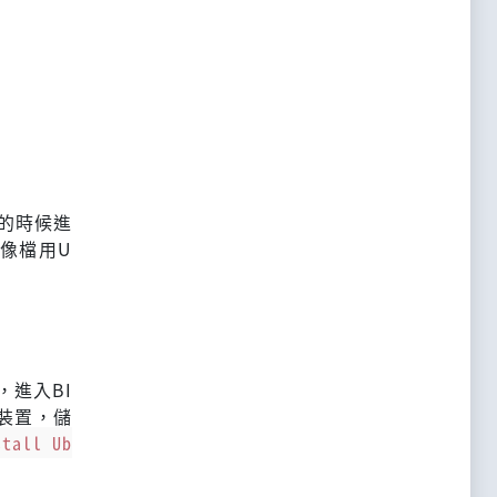
機的時候進
映像檔用U
，進入BI
在裝置，儲
stall Ub