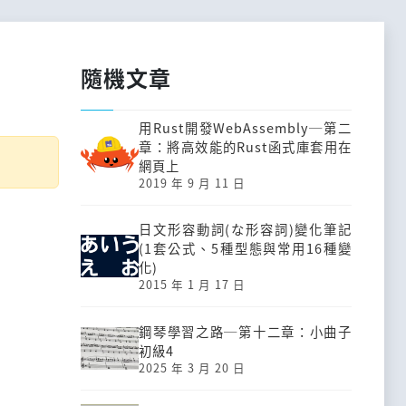
隨機文章
用Rust開發Web­Assembly─第二
章：將高效能的Rust函式庫套用在
網頁上
2019 年 9 月 11 日
日文形容動詞(な形容詞)變化筆記
(1套公式、5種型態與常用16種變
化)
2015 年 1 月 17 日
鋼琴學習之路─第十二章：小曲子
初級4
2025 年 3 月 20 日