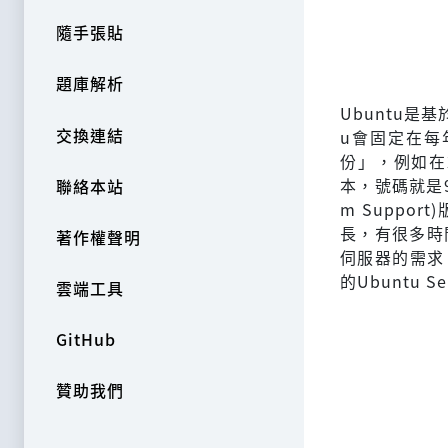
隨手張貼
題庫解析
Ubuntu是基
交換連結
u會固定在每
份」，例如在2
本，號碼就是9
聯絡本站
m Suppor
長，有很多時
著作權聲明
伺服器的需求
的Ubuntu S
雲端工具
GitHub
贊助我們