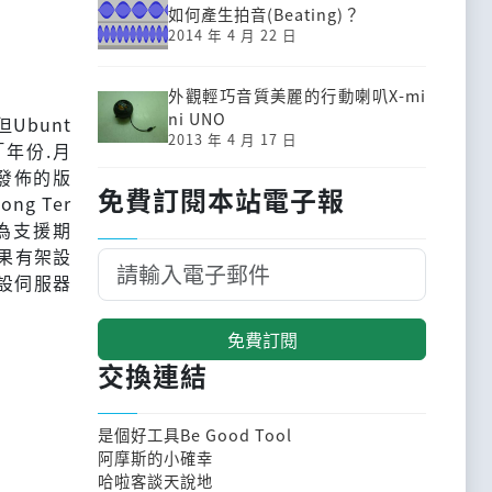
如何產生拍音(Beating)？
2014 年 4 月 22 日
外觀輕巧音質美麗的行動喇叭X-mi
ni UNO
但Ubunt
2013 年 4 月 17 日
年份.月
月發佈的版
免費訂閱本站電子報
g Ter
本因為支援期
果有架設
設伺服器
免費訂閱
交換連結
是個好工具Be Good Tool
阿摩斯的小確幸
哈啦客談天說地