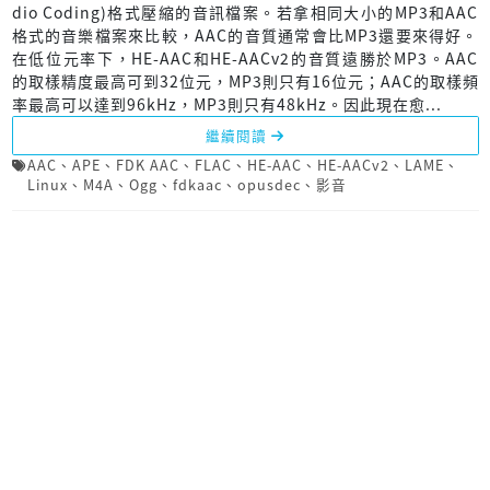
dio Coding)格式壓縮的音訊檔案。若拿相同大小的MP3和AAC
格式的音樂檔案來比較，AAC的音質通常會比MP3還要來得好。
在低位元率下，HE-AAC和HE-AACv2的音質遠勝於MP3。AAC
的取樣精度最高可到32位元，MP3則只有16位元；AAC的取樣頻
率最高可以達到96kHz，MP3則只有48kHz。因此現在愈...
繼續閱讀
AAC
、
APE
、
FDK AAC
、
FLAC
、
HE-AAC
、
HE-AACv2
、
LAME
、
Linux
、
M4A
、
Ogg
、
fdkaac
、
opusdec
、
影音