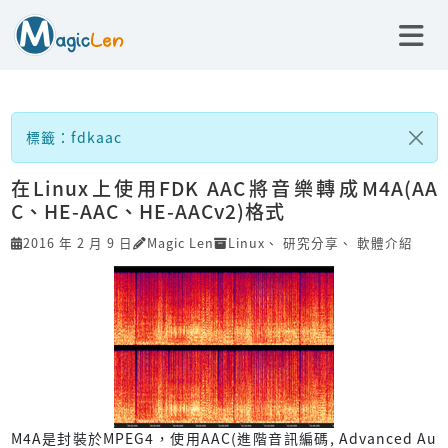
標籤：fdkaac
在Linux上使用FDK AAC將音樂轉成M4A(AA
C、HE-AAC、HE-AACv2)格式
2016 年 2 月 9 日
Magic Len
Linux
、
研究分享
、
軟體介紹
M4A是封裝於MPEG4，使用AAC(進階音訊編碼, Advanced Au