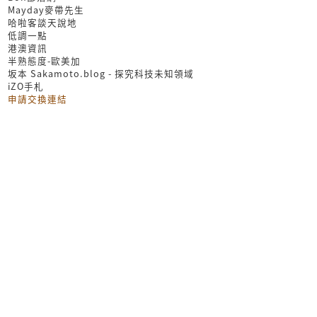
Mayday麥帶先生
哈啦客談天說地
低調一點
港澳資訊
半熟態度-歐美加
坂本 Sakamoto.blog - 探究科技未知領域
iZO手札
申請交換連結