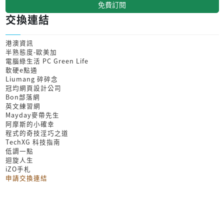
免費訂閱
交換連結
港澳資訊
半熟態度-歐美加
電腦綠生活 PC Green Life
軟硬e點通
Liumang 碎碎念
冠均網頁設計公司
Bon部落網
英文練習網
Mayday麥帶先生
阿摩斯的小確幸
程式的奇技淫巧之道
TechXG 科技指南
低調一點
迴旋人生
iZO手札
申請交換連結