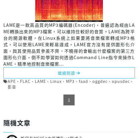
LAME是一款高品質的MP3編碼器(Encoder)，普遍認為經由LA
ME轉換出來的MP3檔案，可以維持住較好的音質。LAME為跨平
台的開源軟體，在Linux系統上如果要將音樂檔案轉成MP3格
式，可以使用LAME來輕易達成。LAME官方沒有提供圖形化介
面，與其使用品質參差不齊、不曉得的會輸出什麼檔案的第三方
圖形化介面，倒不如學習如何透過Command Line指令來操作L
AME，精準地控制音樂檔案...
繼續閱讀
APE
、
FLAC
、
LAME
、
Linux
、
MP3
、
faad
、
oggdec
、
opusdec
、
影音
1
隨機文章