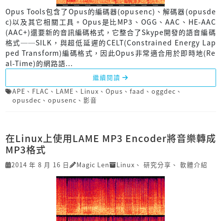
Opus Tools包含了Opus的編碼器(opusenc)、解碼器(opusde
c)以及其它相關工具。Opus是比MP3、OGG、AAC、HE-AAC
(AAC+)還要新的音訊編碼格式，它整合了Skype開發的語音編碼
格式──SILK，與超低延遲的CELT(Constrained Energy Lap
ped Transform)編碼格式，因此Opus非常適合用於即時地(Re
al-Time)的網路語...
繼續閱讀
APE
、
FLAC
、
LAME
、
Linux
、
Opus
、
faad
、
oggdec
、
opusdec
、
opusenc
、
影音
在Linux上使用LAME MP3 Encoder將音樂轉成
MP3格式
2014 年 8 月 16 日
Magic Len
Linux
、
研究分享
、
軟體介紹