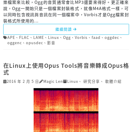
樂檔案來比較，Ogg的音質通常會比MP3還要來得好。更正確來
說，Ogg一開始只是一個檔案封裝格式，就像M4A格式一樣，可
以同時包含視訊與音訊在同一個檔案中，Vorbis才是Ogg檔案封
裝格式所使用的...
繼續閱讀
APE
、
FLAC
、
LAME
、
Linux
、
Ogg
、
Vorbis
、
faad
、
oggdec
、
oggenc
、
opusdec
、
影音
在Linux上使用Opus Tools將音樂轉成Opus格
式
2016 年 2 月 5 日
Magic Len
Linux
、
研究分享
、
軟體介紹