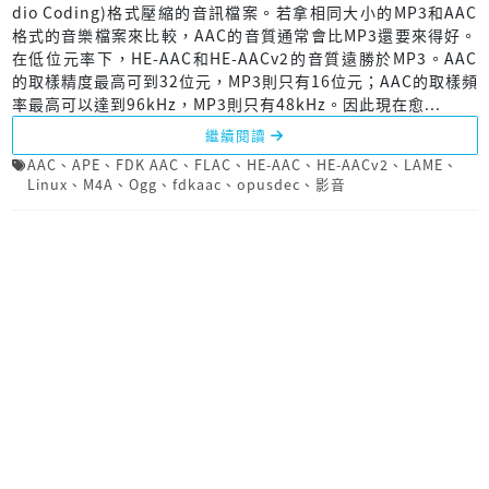
dio Coding)格式壓縮的音訊檔案。若拿相同大小的MP3和AAC
格式的音樂檔案來比較，AAC的音質通常會比MP3還要來得好。
在低位元率下，HE-AAC和HE-AACv2的音質遠勝於MP3。AAC
的取樣精度最高可到32位元，MP3則只有16位元；AAC的取樣頻
率最高可以達到96kHz，MP3則只有48kHz。因此現在愈...
繼續閱讀
AAC
、
APE
、
FDK AAC
、
FLAC
、
HE-AAC
、
HE-AACv2
、
LAME
、
Linux
、
M4A
、
Ogg
、
fdkaac
、
opusdec
、
影音