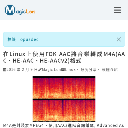
標籤：opusdec
在Linux上使用FDK AAC將音樂轉成M4A(AA
C、HE-AAC、HE-AACv2)格式
2016 年 2 月 9 日
Magic Len
Linux
、
研究分享
、
軟體介紹
M4A是封裝於MPEG4，使用AAC(進階音訊編碼, Advanced Au