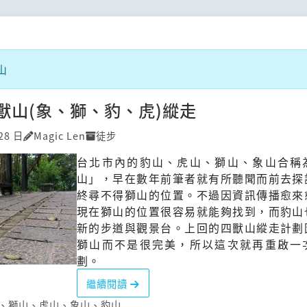
山
獸山(象、獅、豹、虎)縱走
28 日
Magic Len
徒步
台北市內的豹山、虎山、獅山、象山合稱
山」，早在數年前筆者就有所聽聞而前去探
終尋不得獅山的位置。不過因資訊傳播愈來
現在獅山的位置很容易就能夠找到，而豹山
新的步道與觀景台。上回的四獸山縱走計劃
獅山而不是很完美，所以這次就再重啟一
劃。
繼續閱讀
、
獅山
、
虎山
、
象山
、
豹山