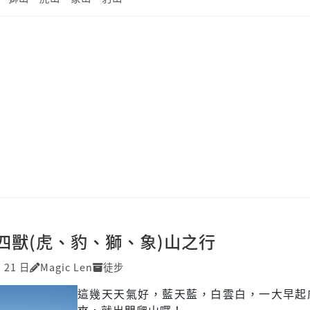
四獸(虎、豹、獅、象)山之行
月 21 日
Magic Len
徒步
這幾天天氣好，藍天藍，白雲白，一大早起