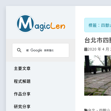
標籤：四獸
台北市四
2020 年 4 月 
主要文章
程式解題
作品分享
研究分享
台北
、
四獸山