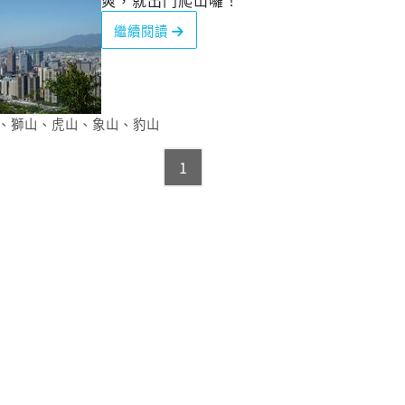
爽，就出門爬山囉！
繼續閱讀
、
獅山
、
虎山
、
象山
、
豹山
1