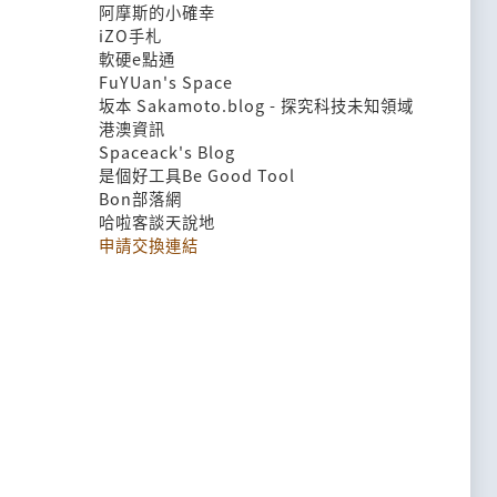
阿摩斯的小確幸
iZO手札
軟硬e點通
FuYUan's Space
坂本 Sakamoto.blog - 探究科技未知領域
港澳資訊
Spaceack's Blog
是個好工具Be Good Tool
Bon部落網
哈啦客談天說地
申請交換連結