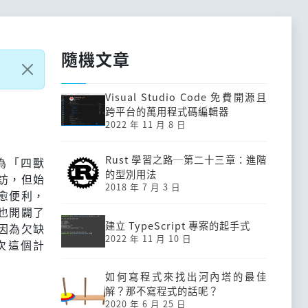
隨機文章
Visual Studio Code 免費開源且
跨平台的萬用程式碼編輯器
2022 年 11 月 8 日
Rust 學習之路─第二十三章：進階
為「四獸
的型別用法
訪，但始
2018 年 7 月 3 日
愈便利，
也開闢了
建立 TypeScript 專案的起手式
因為欠缺
2022 年 11 月 10 日
次這個計
如何寫程式來找出河內塔的最佳
解？那不寫程式的話呢？
2020 年 6 月 25 日