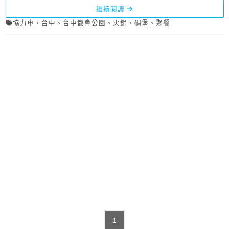
繼續閱讀
協力車
、
台中
、
台中都會公園
、
火鍋
、
碉堡
、
聚餐
1