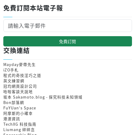
免費訂閱本站電子報
免費訂閱
交換連結
Mayday麥帶先生
iZO手札
程式的奇技淫巧之道
英文練習網
冠均網頁設計公司
哈啦客談天說地
坂本 Sakamoto.blog - 探究科技未知領域
Bon部落網
FuYUan's Space
阿摩斯的小確幸
港澳資訊
TechXG 科技指南
Liumang 碎碎念
Spaceack's Blog