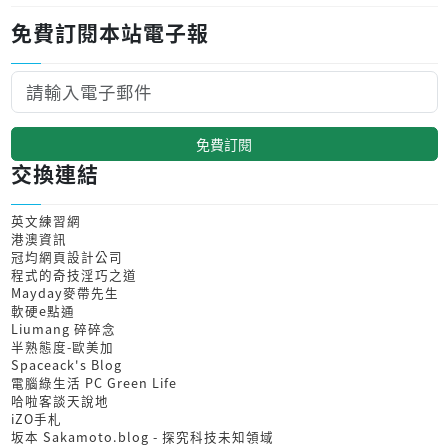
免費訂閱本站電子報
免費訂閱
交換連結
英文練習網
港澳資訊
冠均網頁設計公司
程式的奇技淫巧之道
Mayday麥帶先生
軟硬e點通
Liumang 碎碎念
半熟態度-歐美加
Spaceack's Blog
電腦綠生活 PC Green Life
哈啦客談天說地
iZO手札
坂本 Sakamoto.blog - 探究科技未知領域