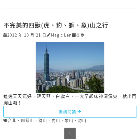
不完美的四獸(虎、豹、獅、象)山之行
2012 年 10 月 21 日
Magic Len
徒步
這幾天天氣好，藍天藍，白雲白，一大早起床神清氣爽，就出門
爬山囉！
繼續閱讀
台北
、
四獸山
、
獅山
、
虎山
、
象山
、
豹山
1