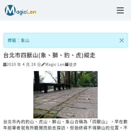
標籤：象山
台北市四獸山(象、獅、豹、虎)縱走
2020 年 4 月 28 日
Magic Len
徒步
台北市內的豹山、虎山、獅山、象山合稱為「四獸山」，早在數
年前筆者就有所聽聞而前去探訪，但始終尋不得獅山的位置。不