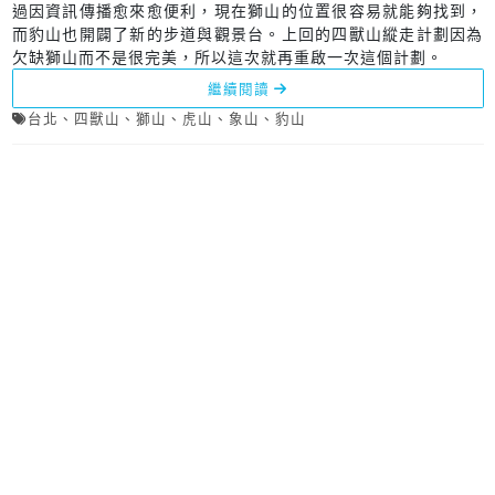
過因資訊傳播愈來愈便利，現在獅山的位置很容易就能夠找到，
而豹山也開闢了新的步道與觀景台。上回的四獸山縱走計劃因為
欠缺獅山而不是很完美，所以這次就再重啟一次這個計劃。
繼續閱讀
台北
、
四獸山
、
獅山
、
虎山
、
象山
、
豹山