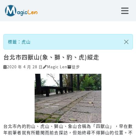
標籤：虎山
台北市四獸山(象、獅、豹、虎)縱走
2020 年 4 月 28 日
Magic Len
徒步
台北市內的豹山、虎山、獅山、象山合稱為「四獸山」，早在數
年前筆者就有所聽聞而前去探訪，但始終尋不得獅山的位置。不