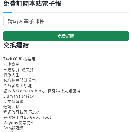
免費訂閱本站電子報
免費訂閱
交換連結
TechXG 科技指南
港澳資訊
半熟態度-歐美加
迴旋人生
冠均網頁設計公司
哈啦客談天說地
坂本 Sakamoto.blog - 探究科技未知領域
Liumang 碎碎念
英文練習網
低調一點
程式的奇技淫巧之道
是個好工具Be Good Tool
Mayday麥帶先生
Bon部落網