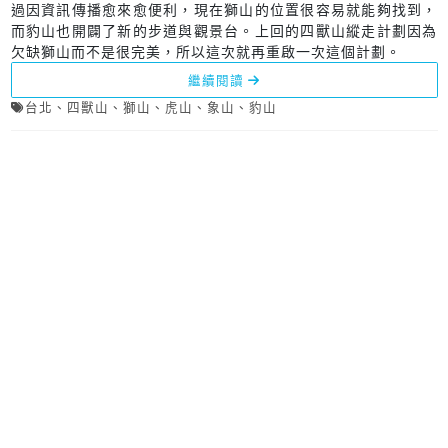
過因資訊傳播愈來愈便利，現在獅山的位置很容易就能夠找到，
而豹山也開闢了新的步道與觀景台。上回的四獸山縱走計劃因為
欠缺獅山而不是很完美，所以這次就再重啟一次這個計劃。
繼續閱讀
台北
、
四獸山
、
獅山
、
虎山
、
象山
、
豹山