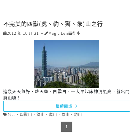
不完美的四獸(虎、豹、獅、象)山之行
2012 年 10 月 21 日
Magic Len
徒步
這幾天天氣好，藍天藍，白雲白，一大早起床神清氣爽，就出門
爬山囉！
繼續閱讀
台北
、
四獸山
、
獅山
、
虎山
、
象山
、
豹山
1