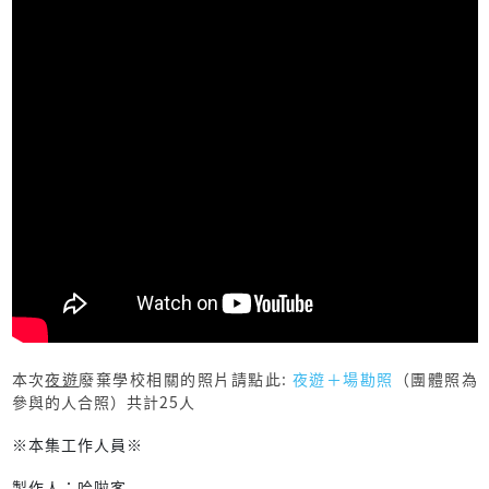
本次
夜遊
廢棄學校相關的照片請點此:
夜遊＋場勘照
（團體照為
參與的人合照）共計25人
※本集工作人員※
製作人：哈啦客