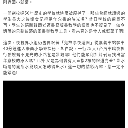
附近國小就讀。
一間創校達50年歷史的學校就這麼被廢掉了，那些曾經就讀過的
學生長大之後還會記得當年念書的時光嗎? 昔日學校的榮景不
再，學生的嬉鬧聲跟老師書寫版書教學的情景也不復見了，如今
遺落的只剩散落的圖書與教學工具，看來真的是令人感慨萬千啊!
這次，夜視界小組仍舊要跟著「鬼故事夜遊團」從嘉義車站驅車
40分鐘進入廢棄小學來探秘。坦白說，一行25人7台汽車暗夜裡
行駛蜿蜒不見光的小路甚是壯觀哪! 他們能順利抽絲剝繭找出當
年廢校的原因嗎? 此外 又是為何會有人直指2樓的燈還亮著? 斷水
斷電的廁所水龍頭又怎轉得出水? 這一切的精彩內容，您一定不
能錯過!