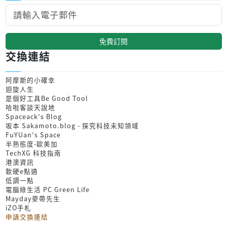
免費訂閱
交換連結
阿摩斯的小確幸
迴旋人生
是個好工具Be Good Tool
哈啦客談天說地
Spaceack's Blog
坂本 Sakamoto.blog - 探究科技未知領域
FuYUan's Space
半熟態度-歐美加
TechXG 科技指南
港澳資訊
軟硬e點通
低調一點
電腦綠生活 PC Green Life
Mayday麥帶先生
iZO手札
申請交換連結