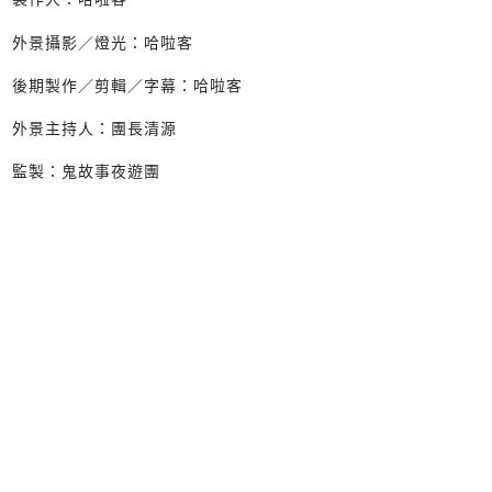
外景攝影／燈光：哈啦客
後期製作／剪輯／字幕：哈啦客
外景主持人：團長清源
監製：鬼故事夜遊團