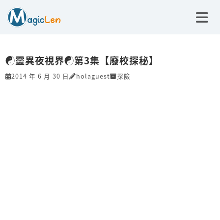
☯靈異夜視界☯第3集【廢校探秘】
2014 年 6 月 30 日
holaguest
探險