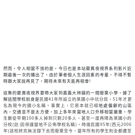
然而，令人相當不捨的是，今日也是本站靈異夜視界系列影片近
期最後一次的播出了，由於筆者個人生涯因素的考量，不得不暫
時跟大家說再見了，期待未來有天能再相會!
這集的靈異夜視界要帶大家到嘉義大林鎮的一間廢棄小學，據了
解這間學校前身是
民國41年所設立的某國小中坑分班，51年才
更
名為現今的國小名稱。事實上，它原本就已經
地處偏僻的山區
內，交通並不是太方便，加上多年來當地人口外移相當嚴重，
學
生數從早期100多人掉到只剩20多人，甚至一度再降為某國小的
分校(註:因保護當地不公佈學校名稱)，時值民國95年(西元2006
年)該校終究無法撐下去而廢棄至今，當年所有的學生則全都遷至