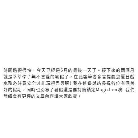
時間過得很快，今天已經是6月的最後一天了。接下來的兩個月
就是莘莘學子無不喜愛的暑假了，在此容筆者多言提醒您夏日戲
水務必注意安全才能玩得盡興喔! 我在這邊與站長祝各位有個美
好的假期，同時也別忘了暑假還是要持續鎖定MagicLen噢! 我們
陸續會有更棒的文章內容讓大家欣賞。