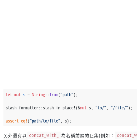
let
mut 
s
 = 
String
::
from
(
"path"
);
slash_formatter::slash_in_place!(&
mut
 s, 
"to/"
, 
"/file/"
);
assert_eq!
(
"path/to/file"
, s);
另外還有以
concat_with_
為名稱前綴的巨集(例如：
concat_w