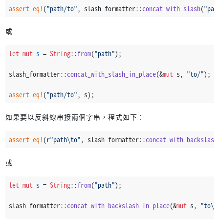
assert_eq!
(
"path/to"
, slash_formatter::
concat_with_slash
(
"pat
或
let
mut 
s
 = 
String
::
from
(
"path"
);
slash_formatter::
concat_with_slash_in_place
(&
mut
 s, 
"to/"
);
assert_eq!
(
"path/to"
, s);
如果要以反斜線串接兩個字串，程式如下：
assert_eq!
(
r"path\to"
, slash_formatter::
concat_with_backslash
或
let
mut 
s
 = 
String
::
from
(
"path"
);
slash_formatter::
concat_with_backslash_in_place
(&
mut
 s, 
"to\\