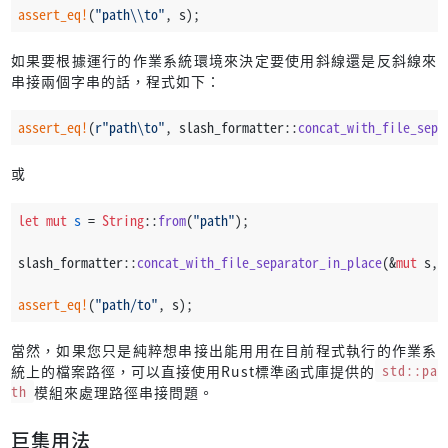
assert_eq!
(
"path\\to"
, s);
如果要根據運行的作業系統環境來決定要使用斜線還是反斜線來
串接兩個字串的話，程式如下：
assert_eq!
(
r"path\to"
, slash_formatter::
concat_with_file_sepa
或
let
mut 
s
 = 
String
::
from
(
"path"
);
slash_formatter::
concat_with_file_separator_in_place
(&
mut
 s, 
assert_eq!
(
"path/to"
, s);
當然，如果您只是純粹想串接出能用用在目前程式執行的作業系
統上的檔案路徑，可以直接使用Rust標準函式庫提供的
std::pa
th
模組來處理路徑串接問題。
巨集用法