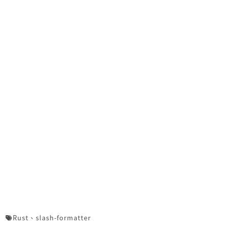
Rust
、
slash-formatter