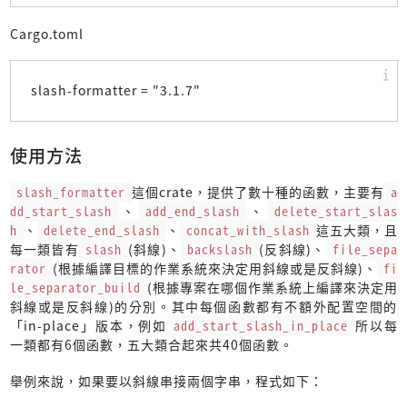
Cargo.toml
slash-formatter = "
3.1.7
"
使用方法
slash_formatter
這個crate，提供了數十種的函數，主要有
a
dd_start_slash
、
add_end_slash
、
delete_start_slas
h
、
delete_end_slash
、
concat_with_slash
這五大類，且
每一類皆有
slash
(斜線)、
backslash
(反斜線)、
file_sepa
rator
(根據編譯目標的作業系統來決定用斜線或是反斜線)、
fi
le_separator_build
(根據專案在哪個作業系統上編譯來決定用
斜線或是反斜線)的分別。其中每個函數都有不額外配置空間的
「in-place」版本，例如
add_start_slash_in_place
所以每
一類都有6個函數，五大類合起來共40個函數。
舉例來說，如果要以斜線串接兩個字串，程式如下：