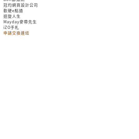
冠均網頁設計公司
軟硬e點通
迴旋人生
Mayday麥帶先生
iZO手札
申請交換連結