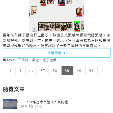
幾年前有陣子很流行三國殺，無論是桌遊紙牌還是電腦遊戲，走
到哪裡都可以看到一群人聚在一起玩。當時筆者認為三國殺是個
練習程式很好的題材，便嘗試寫了一款三國殺的單機遊戲。
繼續閱讀
Java
、
三國殺
、
桌遊
、
電子遊戲
1
...
37
38
39
40
41
隨機文章
ITE Linux維運專業管理人員認證
2016 年 3 月 20 日