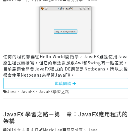
任何的程式都要從Hello World開始學，JavaFX雖是使用Java
原生程式碼撰寫，但它的用法還是跟Awt和Swing有一點差異。
目前最適合開發JavaFX程式的IDE應該是Netbeans，所以之後
都會使用Netbeans來學習JavaFX。
繼續閱讀
Java
、
JavaFX
、
JavaFX學習之路
JavaFX 學習之路－第一章：JavaFX應用程式的
架構
2014 年 4 月 4 日
Magic Len
研究分享
、
Java