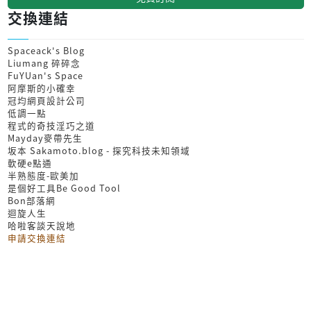
交換連結
Spaceack's Blog
Liumang 碎碎念
FuYUan's Space
阿摩斯的小確幸
冠均網頁設計公司
低調一點
程式的奇技淫巧之道
Mayday麥帶先生
坂本 Sakamoto.blog - 探究科技未知領域
軟硬e點通
半熟態度-歐美加
是個好工具Be Good Tool
Bon部落網
迴旋人生
哈啦客談天說地
申請交換連結