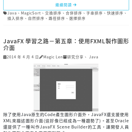
繼續閱讀
Java
、
MagicSort
、
交換排序
、
合併排序
、
字串排序
、
快速排序
、
插入排序
、
自然排序
、
路徑排序
、
選擇排序
JavaFX 學習之路－第五章：使用FXML製作圖形
介面
2014 年 4 月 4 日
Magic Len
研究分享
、
Java
除了使用Java原生的Code產生圖形介面外，JavaFX還支援使用
XML來描述圖形介面(這好像已經成為一種趨勢了)。甚至Oracle
還提供了一種叫作JavaFX Scene Builder的工具，讓開發人員