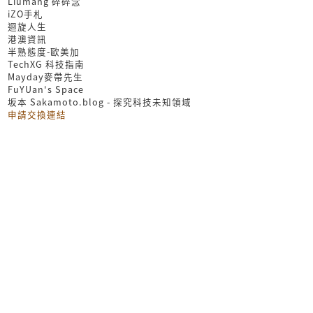
Liumang 碎碎念
iZO手札
迴旋人生
港澳資訊
半熟態度-歐美加
TechXG 科技指南
Mayday麥帶先生
FuYUan's Space
坂本 Sakamoto.blog - 探究科技未知領域
申請交換連結