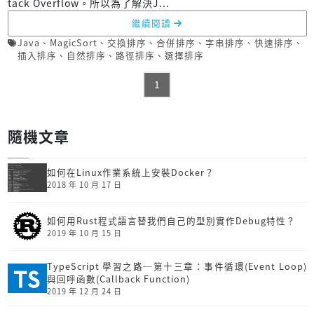
tack Overflow。所以為了解決J...
繼續閱讀
Java
、
MagicSort
、
交換排序
、
合併排序
、
字串排序
、
快速排序
、
插入排序
、
自然排序
、
路徑排序
、
選擇排序
1
隨機文章
如何在Linux作業系統上安裝Docker？
2018 年 10 月 17 日
如何用Rust程式語言替我們自己的型別實作Debug特性？
2019 年 10 月 15 日
TypeScript 學習之路─第十三章：事件循環(Event Loop)
與回呼函數(Callback Function)
2019 年 12 月 24 日