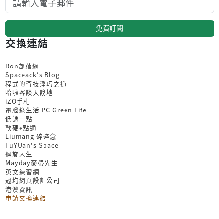
免費訂閱
交換連結
Bon部落網
Spaceack's Blog
程式的奇技淫巧之道
哈啦客談天說地
iZO手札
電腦綠生活 PC Green Life
低調一點
軟硬e點通
Liumang 碎碎念
FuYUan's Space
迴旋人生
Mayday麥帶先生
英文練習網
冠均網頁設計公司
港澳資訊
申請交換連結