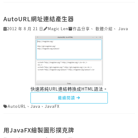
AutoURL網址連結產生器
2012 年 8 月 21 日
Magic Len
作品分享
、
軟體介紹
、
Java
快速將純URL連結轉換成HTML語法。
繼續閱讀
AutoURL
、
Java
、
JavaFX
用JavaFX繪製圖形撲克牌