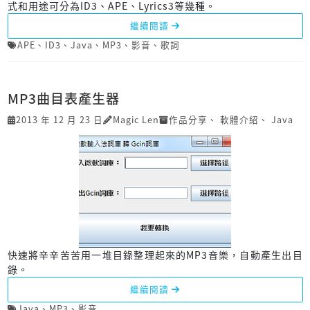
式和用途可分為ID3、APE、Lyrics3等幾種。
繼續閱讀
APE
、
ID3
、
Java
、
MP3
、
影音
、
歌詞
MP3曲目表產生器
2013 年 12 月 23 日
Magic Len
作品分享
、
軟體介紹
、
Java
快速將辛辛苦苦用一堆目錄整理起來的MP3音樂，自動產生出目
錄。
繼續閱讀
Java
、
MP3
、
影音