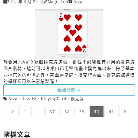
2012 年 3 月 29 日
Magic Len
Java
想要用JavaFX寫個撲克牌遊戲，卻找不到哪裡有好用的撲克牌
圖片素材，這時可以考慮自己用程式畫出撲克牌出來。除了基本
四種花色的A~K之外，甚至連鬼牌、撲克牌背面、撲克牌被選取
的模樣都可以任意繪製喔！
繼續閱讀
Java
、
JavaFX
、
PlayingCard
、
撲克牌
1
...
37
38
39
40
41
隨機文章