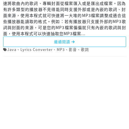
速將歌曲內的歌詞、專輯封面從檔案匯入或是匯出成檔案。因為
有許多類型的播放器不見得能同時支援外部或是內嵌的歌詞、封
面來源，使用本程式就可快速將一大堆的MP3檔案調整成適合這
些播放器能讀取的格式。例如：若有播放器只支援外部的MP3歌
詞與封面的來源，可是您的MP3檔案偏偏就只有內嵌的歌詞與封
面，使用本程式可以快速抽取您MP3檔案...
繼續閱讀
Java
、
Lyrics Converter
、
MP3
、
影音
、
歌詞