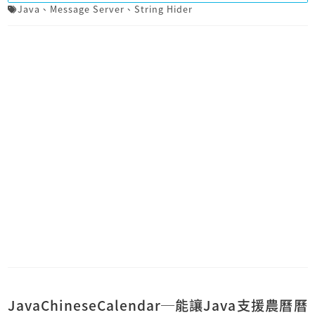
Java
、
Message Server
、
String Hider
JavaChineseCalendar─能讓Java支援農曆曆