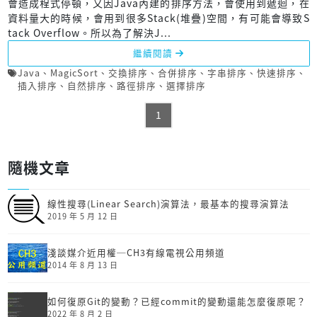
會造成程式停頓，又因Java內建的排序方法，會使用到遞迴，在
資料量大的時候，會用到很多Stack(堆疊)空間，有可能會導致S
tack Overflow。所以為了解決J...
繼續閱讀
Java
、
MagicSort
、
交換排序
、
合併排序
、
字串排序
、
快速排序
、
插入排序
、
自然排序
、
路徑排序
、
選擇排序
1
隨機文章
線性搜尋(Linear Search)演算法，最基本的搜尋演算法
2019 年 5 月 12 日
淺談媒介近用權─CH3有線電視公用頻道
2014 年 8 月 13 日
如何復原Git的變動？已經commit的變動還能怎麼復原呢？
2022 年 8 月 2 日