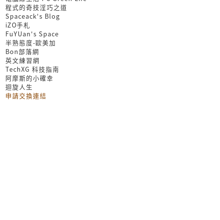
程式的奇技淫巧之道
Spaceack's Blog
iZO手札
FuYUan's Space
半熟態度-歐美加
Bon部落網
英文練習網
TechXG 科技指南
阿摩斯的小確幸
迴旋人生
申請交換連結