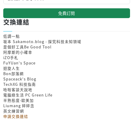
免費訂閱
交換連結
低調一點
坂本 Sakamoto.blog - 探究科技未知領域
是個好工具Be Good Tool
阿摩斯的小確幸
iZO手札
FuYUan's Space
迴旋人生
Bon部落網
Spaceack's Blog
TechXG 科技指南
哈啦客談天說地
電腦綠生活 PC Green Life
半熟態度-歐美加
Liumang 碎碎念
英文練習網
申請交換連結