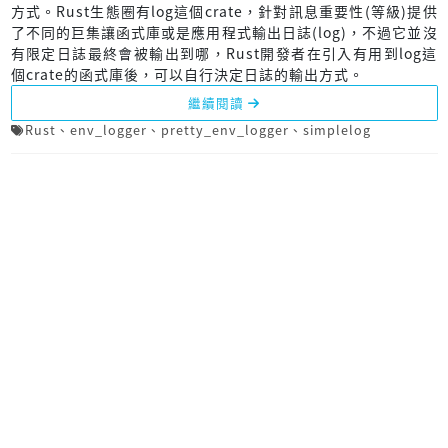
方式。Rust生態圈有log這個crate，針對訊息重要性(等級)提供
了不同的巨集讓函式庫或是應用程式輸出日誌(log)，不過它並沒
有限定日誌最終會被輸出到哪，Rust開發者在引入有用到log這
個crate的函式庫後，可以自行決定日誌的輸出方式。
繼續閱讀
Rust
、
env_logger
、
pretty_env_logger
、
simplelog