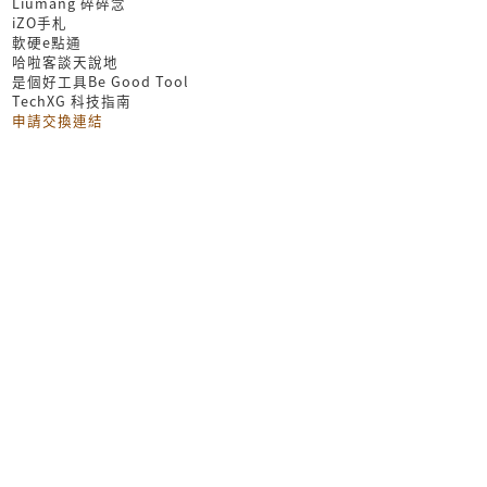
Liumang 碎碎念
iZO手札
軟硬e點通
哈啦客談天說地
是個好工具Be Good Tool
TechXG 科技指南
申請交換連結