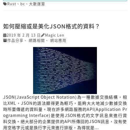
Rust
、
bc
、
大數運算
如何壓縮或是美化JSON格式的資料？
2019 年 2 月 13 日
Magic Len
作品分享
、
網路相關
、
網站應用
JSON(JavaScript Object Notation)為一種數據交換結構，相
比XML，JSON的語法顯得更為輕巧，能夠大大地減少數據交換
時所要傳遞的資料量。現在許多網路服務的API(Application Pr
ogramming Interface)是使用JSON格式的文字訊息來進行資
料交換。絕大部分的企業提供的API所傳回的JSON訊息，沒有使
用空格字元或是換行字元來進行排版，為得就是...