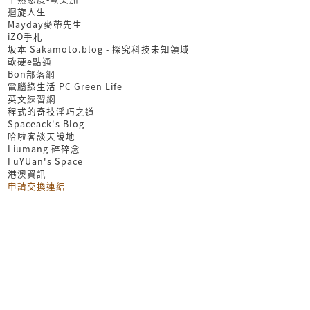
迴旋人生
Mayday麥帶先生
iZO手札
坂本 Sakamoto.blog - 探究科技未知領域
軟硬e點通
Bon部落網
電腦綠生活 PC Green Life
英文練習網
程式的奇技淫巧之道
Spaceack's Blog
哈啦客談天說地
Liumang 碎碎念
FuYUan's Space
港澳資訊
申請交換連結