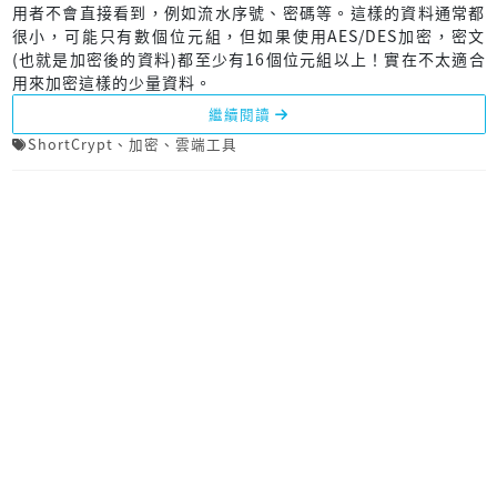
用者不會直接看到，例如流水序號、密碼等。這樣的資料通常都
很小，可能只有數個位元組，但如果使用AES/DES加密，密文
(也就是加密後的資料)都至少有16個位元組以上！實在不太適合
用來加密這樣的少量資料。
繼續閱讀
ShortCrypt
、
加密
、
雲端工具