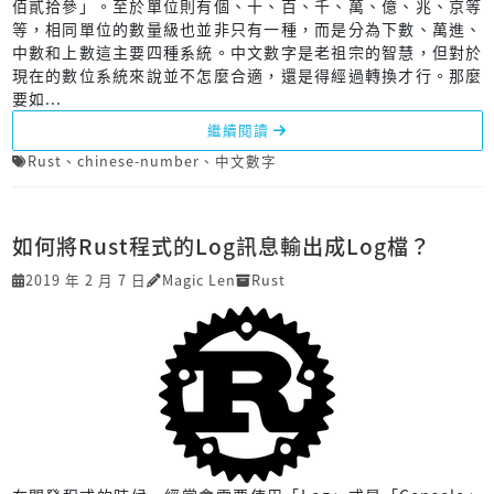
佰貳拾參」。至於單位則有個、十、百、千、萬、億、兆、京等
等，相同單位的數量級也並非只有一種，而是分為下數、萬進、
中數和上數這主要四種系統。中文數字是老祖宗的智慧，但對於
現在的數位系統來說並不怎麼合適，還是得經過轉換才行。那麼
要如...
繼續閱讀
Rust
、
chinese-number
、
中文數字
如何將Rust程式的Log訊息輸出成Log檔？
2019 年 2 月 7 日
Magic Len
Rust