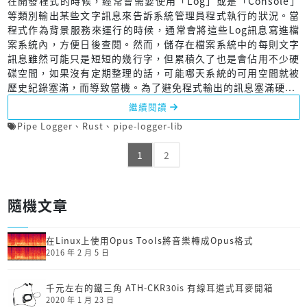
在開發程式的時候，經常會需要使用「Log」或是「Console」
等類別輸出某些文字訊息來告訴系統管理員程式執行的狀況。當
程式作為背景服務來運行的時候，通常會將這些Log訊息寫進檔
案系統內，方便日後查閱。然而，儲存在檔案系統中的每則文字
訊息雖然可能只是短短的幾行字，但累積久了也是會佔用不少硬
碟空間，如果沒有定期整理的話，可能哪天系統的可用空間就被
歷史紀錄塞滿，而導致當機。為了避免程式輸出的訊息塞滿硬...
繼續閱讀
Pipe Logger
、
Rust
、
pipe-logger-lib
1
2
隨機文章
在Linux上使用Opus Tools將音樂轉成Opus格式
2016 年 2 月 5 日
千元左右的鐵三角 ATH-CKR30is 有線耳道式耳麥開箱
2020 年 1 月 23 日