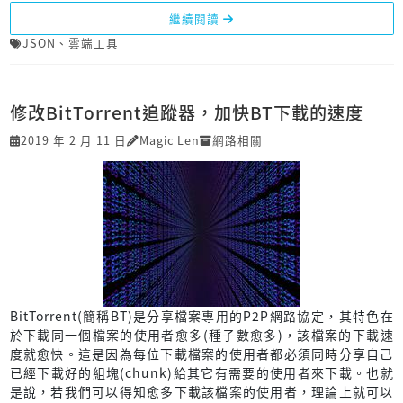
繼續閱讀
JSON
、
雲端工具
修改BitTorrent追蹤器，加快BT下載的速度
2019 年 2 月 11 日
Magic Len
網路相關
BitTorrent(簡稱BT)是分享檔案專用的P2P網路協定，其特色在
於下載同一個檔案的使用者愈多(種子數愈多)，該檔案的下載速
度就愈快。這是因為每位下載檔案的使用者都必須同時分享自己
已經下載好的組塊(chunk)給其它有需要的使用者來下載。也就
是說，若我們可以得知愈多下載該檔案的使用者，理論上就可以