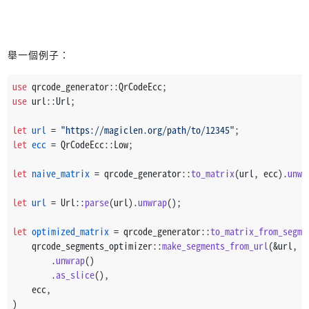
舉一個例子：
use
 qrcode_generator::QrCodeEcc;
use
 url::Url;
let
url
 = 
"https://magiclen.org/path/to/12345"
;
let
ecc
 = QrCodeEcc::Low;
let
naive_matrix
 = qrcode_generator::
to_matrix
(url, ecc).
unwr
let
url
 = Url::
parse
(url).
unwrap
();
let
optimized_matrix
 = qrcode_generator::
to_matrix_from_segme
    qrcode_segments_optimizer::
make_segments_from_url
(&url, e
        .
unwrap
()
        .
as_slice
(),
    ecc,
)