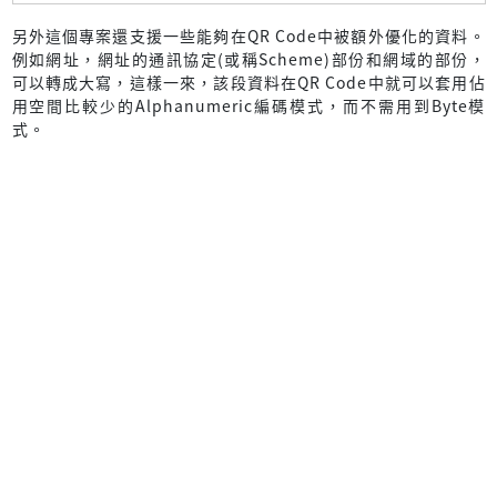
另外這個專案還支援一些能夠在QR Code中被額外優化的資料。
例如網址，網址的通訊協定(或稱Scheme)部份和網域的部份，
可以轉成大寫，這樣一來，該段資料在QR Code中就可以套用佔
用空間比較少的Alphanumeric編碼模式，而不需用到Byte模
式。