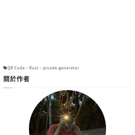
QR Code
、
Rust
、
qrcode-generator
關於作者