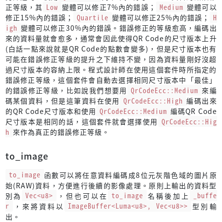
正等級，其
Low
變體可以修正7%內的錯誤；
Medium
變體可以
修正15%內的錯誤；
Quartile
變體可以修正25%內的錯誤；
H
igh
變體可以修正30%內的錯誤。錯誤修正的等級愈高，編碼出
來的資料量就會愈多，通常會因此使得QR Code的尺寸版本上升
(白話一點來說就是QR Code的點數會變多)，但是尺寸版本也有
可能在錯誤修正等級的提升之下維持不變，因為資料量剛好沒超
過尺寸版本的容納上限。程式設計師在使用這個套件時所指定的
錯誤修正等級，這個套件會自動去選擇相同尺寸版本中「最佳」
的錯誤修正等級，比如說我們想要用
QrCodeEcc::Medium
來編
碼某個資料，但是這筆資料在使用
QrCodeEcc::High
編碼出來
的QR Code尺寸版本和使用
QrCodeEcc::Medium
編碼QR Code
尺寸版本是相同的話，這個套件就會選擇使用
QrCodeEcc::Hig
h
來作為真正的錯誤修正等級。
to_image
to_image
函數可以將任意資料編碼成8位元灰階色域的圖片原
始(RAW)資料，方便進行後續的影像處理。原則上輸出的資料型
別為
Vec<u8>
，但也可以在
to_image
名稱後加上
_buffe
r
，來將資料以
ImageBuffer<Luma<u8>, Vec<u8>>
型別輸
出。