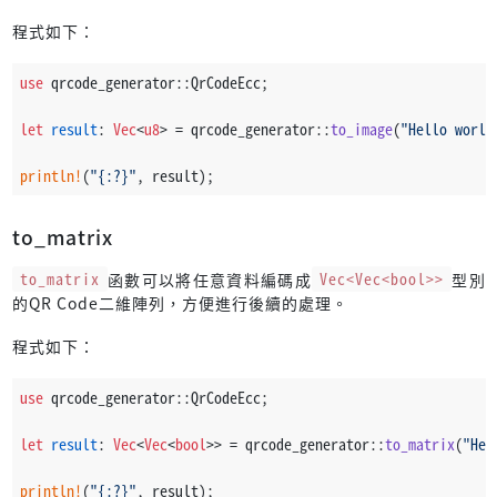
程式如下：
use
 qrcode_generator::QrCodeEcc;
let
result
: 
Vec
<
u8
> = qrcode_generator::
to_image
(
"Hello world
println!
(
"{:?}"
, result);
to_matrix
to_matrix
函數可以將任意資料編碼成
Vec<Vec<bool>>
型別
的QR Code二維陣列，方便進行後續的處理。
程式如下：
use
 qrcode_generator::QrCodeEcc;
let
result
: 
Vec
<
Vec
<
bool
>> = qrcode_generator::
to_matrix
(
"Hel
println!
(
"{:?}"
, result);