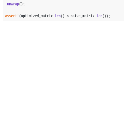
.
unwrap
();
assert!
(optimized_matrix.
len
() < naive_matrix.
len
());