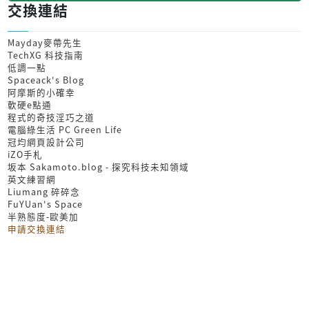
交換連結
Mayday麥帶先生
TechXG 科技指南
低調一點
Spaceack's Blog
阿摩斯的小確幸
軟硬e點通
程式的奇技淫巧之道
電腦綠生活 PC Green Life
冠均網頁設計公司
iZO手札
坂本 Sakamoto.blog - 探究科技未知領域
英文練習網
Liumang 碎碎念
FuYUan's Space
半熟態度-歐美加
申請交換連結