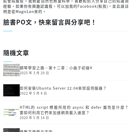
航警局服役。我熱愛自然也熱愛科學，喜歡和別人分享自己的知識與
經驗。如果你有興趣認識我，可以加我的
Facebook(點我)
，並且請註
明是從MagicLen來的。
臉書PO文，快來留言與分享吧！
隨機文章
鋼琴學習之路─第十二章：小曲子初級4
2025 年 3 月 20 日
如何安裝Ubuntu Server 22.04來架設伺服器？
2022 年 5 月 4 日
HTML的 script 標籤所用的 async 和 defer 屬性是什麼？
要如何利用它們來加速網頁載入速度？
2020 年 5 月 14 日
猜數字遊戲文字版