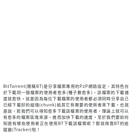
BitTorrent(簡稱BT)是分享檔案專用的P2P網路協定，其特色在
於下載同一個檔案的使用者愈多(種子數愈多)，該檔案的下載速
度就愈快。這是因為每位下載檔案的使用者都必須同時分享自己
已經下載好的組塊(chunk)給其它有需要的使用者來下載。也就
是說，若我們可以得知愈多下載該檔案的使用者，理論上就可以
有愈多的檔案區塊來源，進而加快下載的速度。至於我們要如何
知道有哪些使用者正在使用BT下載該檔案呢？那就得靠BT的追
蹤器(Tracker)啦！