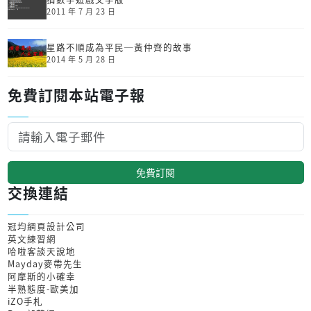
2011 年 7 月 23 日
星路不順成為平民─黃仲齊的故事
2014 年 5 月 28 日
免費訂閱本站電子報
免費訂閱
交換連結
冠均網頁設計公司
英文練習網
哈啦客談天說地
Mayday麥帶先生
阿摩斯的小確幸
半熟態度-歐美加
iZO手札