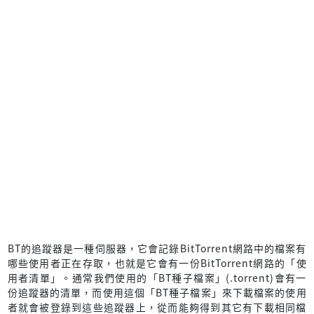
BT的追蹤器是一種伺服器，它會記錄BitTorrent網路中的檔案有
哪些使用者正在存取，也就是它會有一份BitTorrent網路的「使
用者清單」。通常我們使用的「BT種子檔案」(.torrent)會有一
份追蹤器的清單，而使用這個「BT種子檔案」來下載檔案的使用
者就會被登錄到這些追蹤器上，從而能夠得到其它有下載相同檔