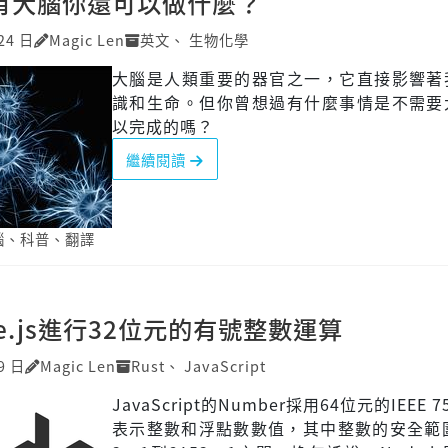
沒有大腦你還可以做什麼？
24 日
Magic Len
英文
、
生物化學
大腦是人類重要的器官之一，它直接影響著
識和生命。但你曾想過有什麼事情是不需要
以完成的嗎？
繼續閱讀
腦
、
科普
、
翻譯
e.js進行32位元的有號整數運算
9 日
Magic Len
Rust
、
JavaScript
JavaScript的Number採用64位元的IEEE 
表示整數和浮點數數值，其中整數的安全範圍