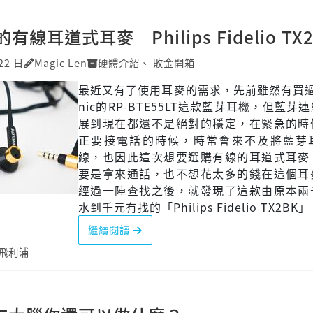
線耳道式耳麥─Philips Fidelio TX
22 日
Magic Len
硬體介紹
、
敗金開箱
最近又有了使用耳麥的需求，先前雖然有買過P
nic的RP-BTE55LT這款藍芽耳機，但藍芽
展到現在都還不是絕對的穩定，在緊急的時
正要接電話的時候，時常會來不及將藍芽
線，也因此這次想要選購有線的耳道式耳麥
要是拿來通話，也不想花太多的錢在這個耳
經過一陣查找之後，就發現了這款由原本兩
水到千元有找的「Philips Fidelio TX2BK
繼續閱讀
飛利浦