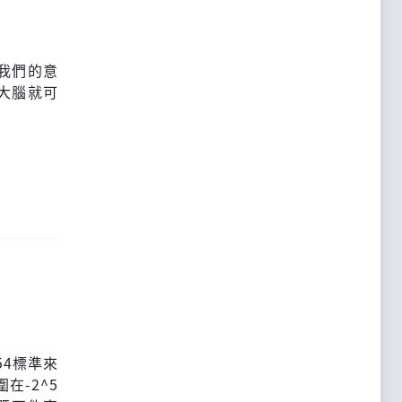
我們的意
大腦就可
754標準來
在-2^5