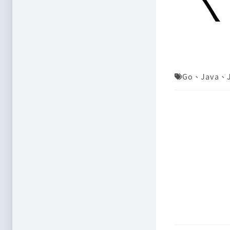
Go
、
Java
、