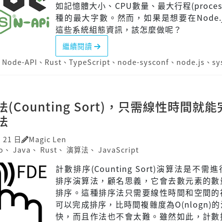
如記憶體大小、CPU數量、最大行程(proces
種的最大字數。然而，如果是想要在Node.
這些系統組態資訊，該怎麼做呢？
繼續閱讀
、
Node-API
、
Rust
、
TypeScript
、
node-sysconf
、
node.js
、
sy
(Counting Sort)，只需線性時間就
法
月 21 日
Magic Len
o
、
Java
、
Rust
、
演算法
、
JavaScript
計數排序(Counting Sort)演算法是不需
排序演算法，顧名思義，它會去數元素的數
排序。這種排序法只需要線性時間和空間的
可以完成排序，比時間複雜度為O(nlogn)
快，而且作法也不會太難。雖然如此，計數