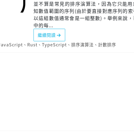
並不算是常見的排序演算法，因為它只能用
知數值範圍的序列(由於要直接對應序列的索
以這組數值通常會是一組整數)。舉例來說，
中的每...
繼續閱讀
JavaScript
、
Rust
、
TypeScript
、
排序演算法
、
計數排序