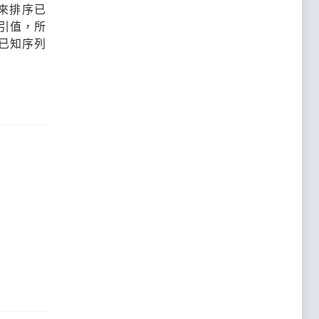
來排序已
引值，所
已知序列