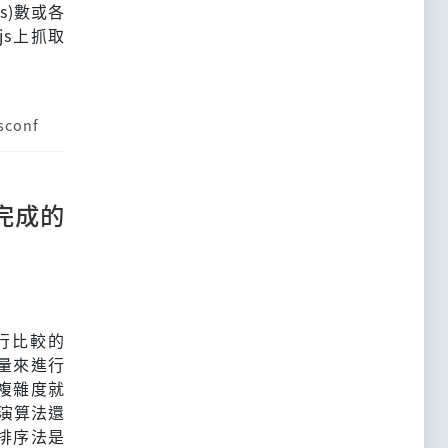
s)數或各
js上抓取
sconf
能完成的
進行比較的
量來進行
複雜度就
的演算法還
排序法是