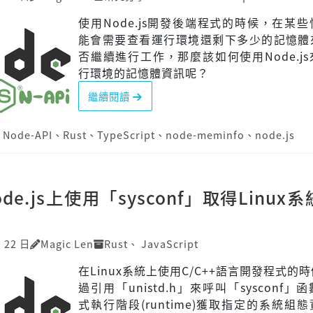
使用Node.js開發後端程式的時候，在某
能會需要查看運行環境還剩下多少的記憶體
否繼續進行工作，那麼該如何使用Node.j
行環境的記憶體資訊呢？
繼續閱讀
、
Node-API
、
Rust
、
TypeScript
、
node-meminfo
、
node.js
de.js上使用「sysconf」取得Linux
月 22 日
Magic Len
Rust
、
JavaScript
在Linux系統上使用C/C++語言開發程式的
過引用「unistd.h」來呼叫「sysconf」
式執行階段(runtime)獲取指定的系統組