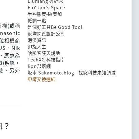
Liumang 碎碎念
FuYUan's Space
半熟態度-歐美加
低調一點
相機(或稱
是個好工具Be Good Tool
sonic
冠均網頁設計公司
數位相機商
港澳資訊
迴旋人生
US、Nik
哈啦客談天說地
」，原意為
TechXG 科技指南
3)系統，
Bon部落網
驗，另外
坂本 Sakamoto.blog - 探究科技未知領域
申請交換連結
訊？