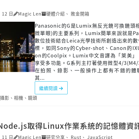
月 12 日
Magic Len
硬體介紹
、
敗金開箱
Panasonic的G是Lumix無反光鏡可換鏡頭
微單眼)的主要系列，Lumix簡單來說就是Pana
數位技術結合Leica光學技術所創造出來的
標，如同Sony的Cyber-shot、Canon的IX
on的Coolpix。Lumix中文音譯為「萊美
享受多功能。G系列主打著使用微型4/3(M4/
在拍照、錄影、一般操作上都有不錯的體
其...
繼續閱讀
攝影
、
相機
、
鏡頭
ode.js取得Linux作業系統的記憶體資
月 11 日
Magic Len
研究分享
、
Rust
、
JavaScript