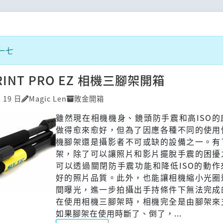
一七
PRINT PRO EZ 相機三腳架開箱
月 19 日
Magic Len
敗金開箱
雖然現在相機機身、鏡頭防手震和高ISO的
做得愈來愈好，但為了因應各種不同的使用
機腳架還是攝影者不可或缺的設備之一。有
架，除了可以讓照片和影片擺脫手震的困擾
可以透過關閉防手震功能和降低ISO的動作
好的照片品質。此外，也能讓相機縮小光圈
間曝光，進一步拍攝出手持條件下無法完成
在使用相機三腳架時，相機完全是由腳架來
如果腳架在使用時斷了、倒了，...