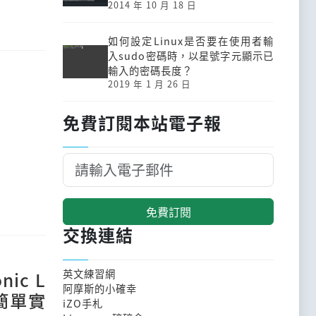
2014 年 10 月 18 日
如何設定Linux是否要在使用者輸
入sudo密碼時，以星號字元顯示已
輸入的密碼長度？
2019 年 1 月 26 日
免費訂閱本站電子報
免費訂閱
交換連結
英文練習網
nic L
阿摩斯的小確幸
與簡單實
iZO手札