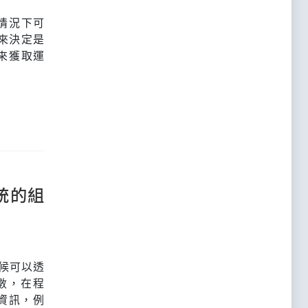
些情況下可
來決定是
s來獲取運
系統的組
時候可以透
函數，在程
態資訊，例