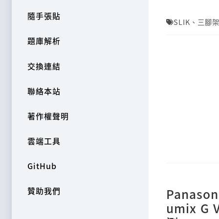
隨手張貼
SLIK
、
三腳
題庫解析
交換連結
聯絡本站
著作權聲明
雲端工具
GitHub
贊助我們
Panason
umix G