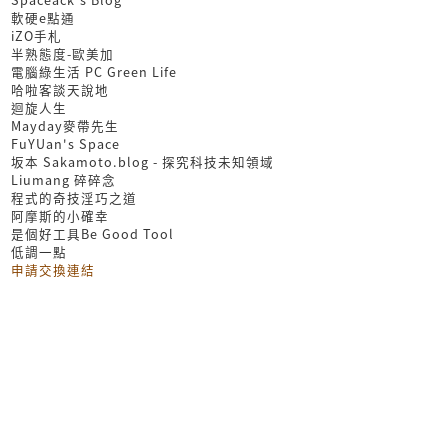
軟硬e點通
iZO手札
半熟態度-歐美加
電腦綠生活 PC Green Life
哈啦客談天說地
迴旋人生
Mayday麥帶先生
FuYUan's Space
坂本 Sakamoto.blog - 探究科技未知領域
Liumang 碎碎念
程式的奇技淫巧之道
阿摩斯的小確幸
是個好工具Be Good Tool
低調一點
申請交換連結