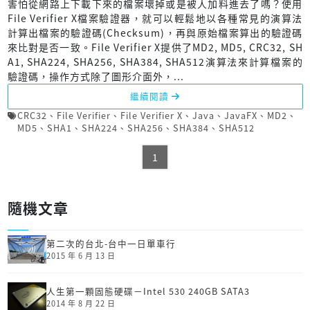
害怕從網路上下載下來的檔案壞掉或是被人加料進去了嗎？使用
File Verifier X檔案驗證器，就可以輕鬆地以各種常見的演算法
計算出檔案的驗證碼(Checksum)，再與原始檔案算出的驗證碼
來比對是否一致。File Verifier X提供了MD2, MD5, CRC32, SH
A1, SHA224, SHA256, SHA384, SHA512演算法來計算檔案的
驗證碼，操作方式除了圖形介面外，...
繼續閱讀
CRC32
、
File Verifier
、
File Verifier X
、
Java
、
JavaFX
、
MD2
、
MD5
、
SHA1
、
SHA224
、
SHA256
、
SHA384
、
SHA512
1
隨機文章
第二次的台北-台中一日單車行
2015 年 6 月 13 日
人生第一顆固態硬碟－Intel 530 240GB SATA3
2014 年 8 月 22 日