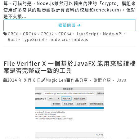
算。可惜的是，Node.js雖然可以藉由內建的「crypto」模組來
使用許多常見的雜湊函數計算資料的校驗和(checksum)，但就
是不支援...
繼續閱讀
CRC8
、
CRC16
、
CRC32
、
CRC64
、
JavaScript
、
Node-API
、
Rust
、
TypeScript
、
node-crc
、
node.js
File Verifier X 一個基於JavaFX 能用來驗證檔
案是否完整或一致的工具
2014 年 9 月 8 日
Magic Len
作品分享
、
軟體介紹
、
Java