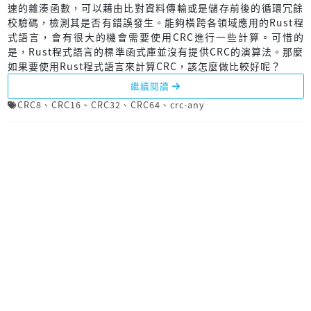
速的雜湊函數，可以藉由比對資料傳輸或是儲存前後的循環冗餘
校驗碼，檢測其是否有錯誤發生。能夠橫跨各領域應用的Rust程
式語言，會有很大的機會需要使用CRC進行一些計算。可惜的
是，Rust程式語言的標準函式庫並沒有提供CRC的演算法。那麼
如果要使用Rust程式語言來計算CRC，該怎麼做比較好呢？
繼續閱讀
CRC8
、
CRC16
、
CRC32
、
CRC64
、
crc-any