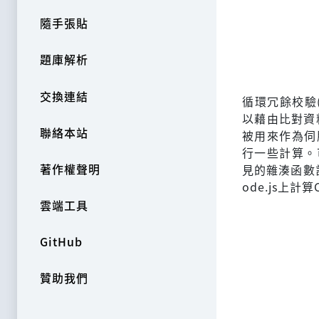
隨手張貼
題庫解析
交換連結
循環冗餘校驗(C
以藉由比對資
聯絡本站
被用來作為伺
行一些計算。可
著作權聲明
見的雜湊函數計
ode.js上
雲端工具
GitHub
贊助我們