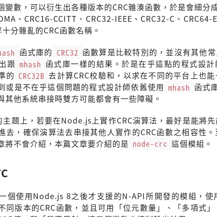
個變數，可以衍生出各種版本的CRC雜湊函數，於是會細分成C
DMA、CRC16-CCITT、CRC32-IEEE、CRC32-C、CRC64-
O等等十分雜亂的CRC函數名稱。
hash
函式庫的
CRC32
函數算是比較特別的，並沒有其他常見
出跟
mhash
函式庫一樣的結果。於是在乎這點的程式設計
準的
CRC32B
去計算CRC校驗和，以求在不同的平台上也能
到或是不在乎這個問題的程式設計師依舊使用
mhash
函式
與其他系統串接時雙方可能都會有一些障礙。
js的主題上，若要在Node.js上實作CRC演算法，最好是能將
進去，確保演算法去串接其他人實作的CRC函數之相容性。
章將不會介紹，本篇文章要介紹的是
node-crc
這個模組。
rc
一個使用Node.js 8之後才支援的N-API所開發的模組，使用
不同版本的CRC函數，並且可用「位元數量」、「多項式」