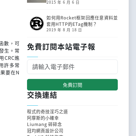
2015 年 6 月 6 日
如何用Rocket框架回應任意資料並
套用HTTP的ETag機制？
2019 年 8 月 18 日
雜湊函數，可
免費訂閱本站電子報
發生。常
用CRC進
用許多常
如果要在N
免費訂閱
交換連結
程式的奇技淫巧之道
阿摩斯的小確幸
Liumang 碎碎念
冠均網頁設計公司