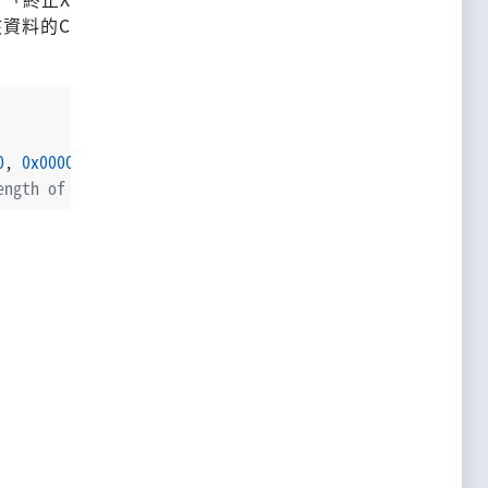
資料的C
0
, 
0x00000000
, 
0x00000000
, 
false
, 
Buffer
.
from
(
"hello"
, 
"
ength of bits, low bits of the initial value, high bits 