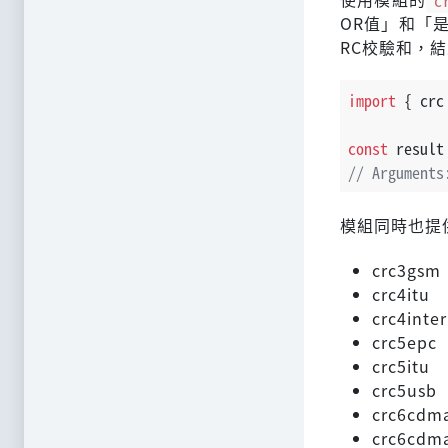
OR值」和「
RC校驗和，
import
 { crc
const
 result
// Arguments
模組同時也提
crc3gsm
crc4itu
crc4inte
crc5epc
crc5itu
crc5usb
crc6cdm
crc6cdm