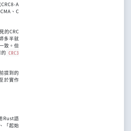
RC8-A
ECMA、C
的CRC
師多半就
一致。但
庫的
CRC3
先前提到的
至於實作
Rust語
、「起始