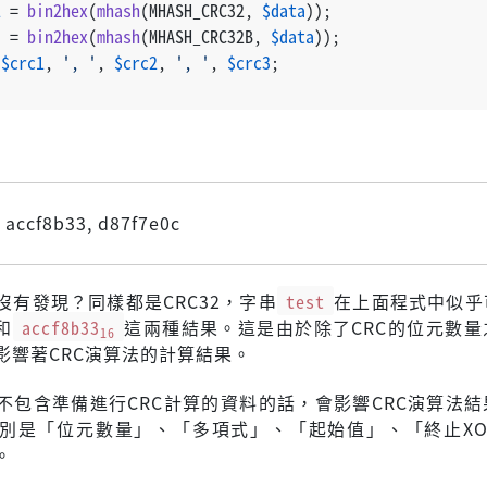
2
 = 
bin2hex
(
mhash
(MHASH_CRC32, 
$data
));
3
 = 
bin2hex
(
mhash
(MHASH_CRC32B, 
$data
));
$crc1
, 
', '
, 
$crc2
, 
', '
, 
$crc3
;
 accf8b33, d87f7e0c
沒有發現？同樣都是CRC32，字串
test
在上面程式中似乎
和
accf8b33
這兩種結果。這是由於除了CRC的位元數量
16
影響著CRC演算法的計算結果。
不包含準備進行CRC計算的資料的話，會影響CRC演算法結
別是「位元數量」、「多項式」、「起始值」、「終止XO
。