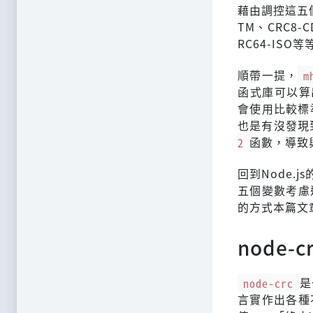
藉由調控這五
TM、CRC8-C
RC64-IS
順帶一提，
m
函式庫可以算
會使用比較標
也是有沒發現
2
函數，導致
回到Node.
五個變數考慮
的方式本篇文
node-c
node-crc
是
言實作出各種