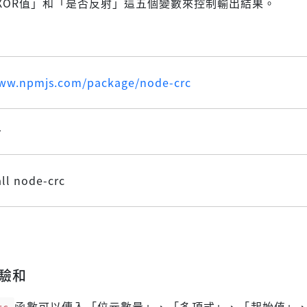
XOR值」和「是否反射」這五個變數來控制輸出結果。
www.npmjs.com/package/node-crc
令
ll node-crc
校驗和
rc
函數可以傳入「位元數量」、「多項式」、「起始值」、