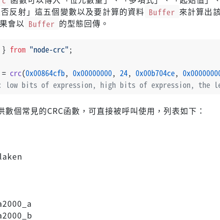
是否反射」這五個變數以及要計算的資料
Buffer
來計算出該
結果會以
Buffer
的型態回傳。
 } 
from
"node-crc"
;
 = 
crc
(
0x00864cfb
, 
0x00000000
, 
24
, 
0x00b704ce
, 
0x0000000
: low bits of expression, high bits of expression, the l
供數個常見的CRC函數，可直接被呼叫使用，列表如下：
rlaken
a2000_a
a2000_b