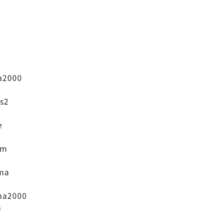
s
a2000
s2
e
im
ma
ma2000
m