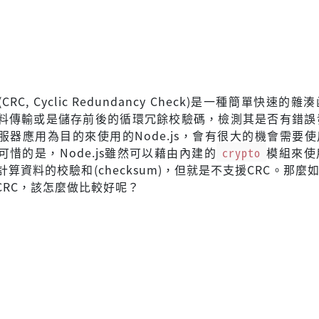
RC, Cyclic Redundancy Check)是一種簡單快速的
料傳輸或是儲存前後的循環冗餘校驗碼，檢測其是否有錯誤
服器應用為目的來使用的Node.js，會有很大的機會需要使
惜的是，Node.js雖然可以藉由內建的
crypto
模組來使
算資料的校驗和(checksum)，但就是不支援CRC。那麼
計算CRC，該怎麼做比較好呢？