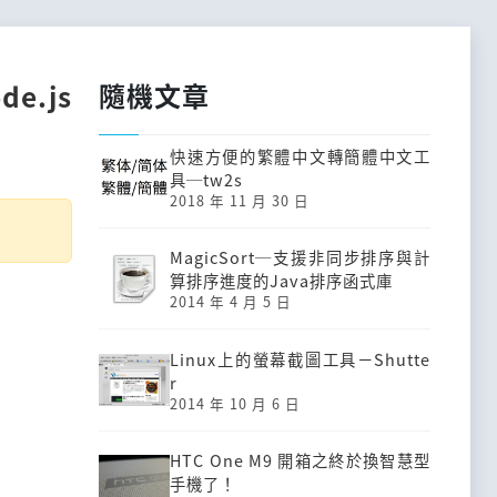
隨機文章
.js
快速方便的繁體中文轉簡體中文工
具─tw2s
2018 年 11 月 30 日
MagicSort─支援非同步排序與計
算排序進度的Java排序函式庫
2014 年 4 月 5 日
Linux上的螢幕截圖工具－Shutte
r
2014 年 10 月 6 日
HTC One M9 開箱之終於換智慧型
手機了！