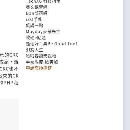
TechXG 科技指南
英文練習網
Bon部落網
iZO手札
低調一點
Mayday麥帶先生
軟硬e點通
是個好工具Be Good Tool
迴旋人生
的CRC
哈啦客談天說地
數愈高，雜
半熟態度-歐美加
申請交換連結
RC也不
來的CR
的PHP程