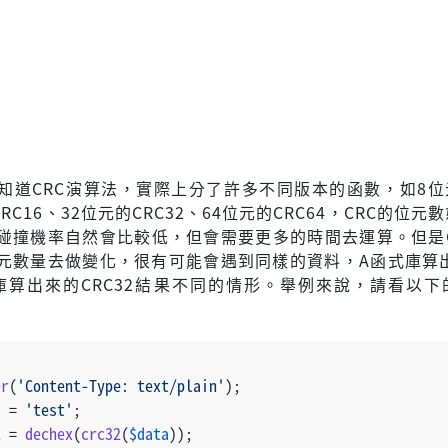
知道CRC演算法，實際上分了許多不同版本的函數，如8位元
CRC16、32位元的CRC32、64位元的CRC64，CRC的位元
碰撞機率自然會比較低，但會需要更多的時間去運算。但是C
元數量去做變化，很有可能會遇到同樣的資料，A函式庫算出
式庫算出來的CRC32結果不同的情形。舉例來說，請看以下
er
(
'Content-Type: text/plain'
);
a
 = 
'test'
;
1
 = 
dechex
(
crc32
(
$data
));