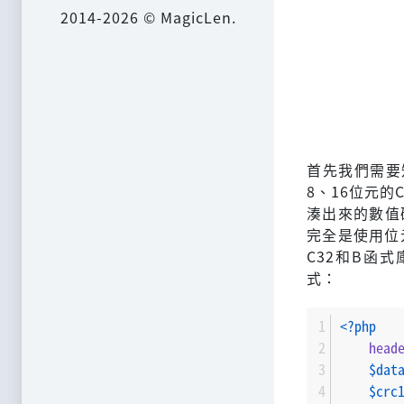
2014-2026 © MagicLen.
首先我們需要
8、16位元的
湊出來的數值
完全是使用位
C32和B函
式：
<?php
head
$dat
$crc