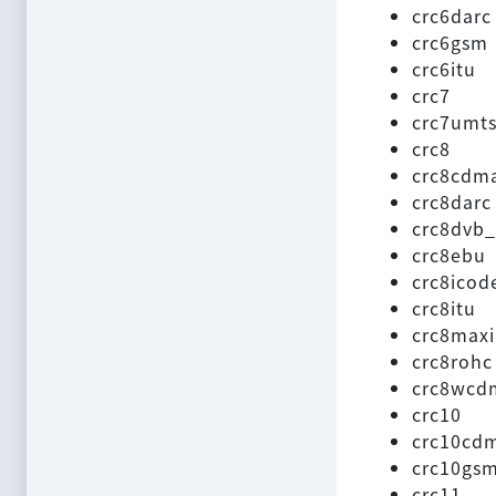
crc6darc
crc6gsm
crc6itu
crc7
crc7umt
crc8
crc8cdm
crc8darc
crc8dvb_
crc8ebu
crc8icod
crc8itu
crc8max
crc8rohc
crc8wcd
crc10
crc10cd
crc10gs
crc11