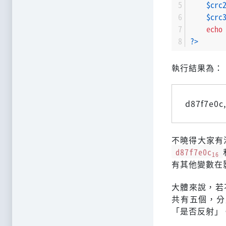
$crc
$crc
echo
?>
執行結果為：
d87f7e0c,
不曉得大家有
d87f7e0c
16
有其他變數在
大體來說，若
共有五個，分
「是否反射」