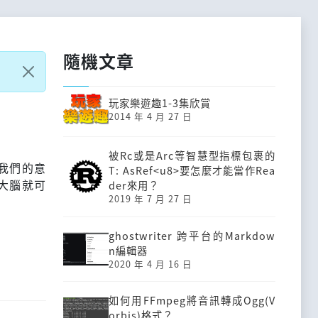
隨機文章
玩家樂遊趣1-3集欣賞
2014 年 4 月 27 日
被Rc或是Arc等智慧型指標包裹的
我們的意
T: AsRef<u8>要怎麼才能當作Rea
大腦就可
der來用？
2019 年 7 月 27 日
ghostwriter 跨平台的Markdow
n編輯器
2020 年 4 月 16 日
如何用FFmpeg將音訊轉成Ogg(V
orbis)格式？