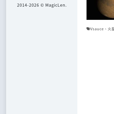
2014-2026 © MagicLen.
Vsauce
、
火