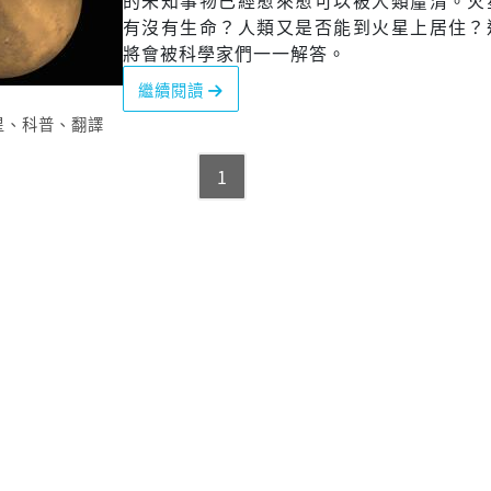
的未知事物已經愈來愈可以被人類釐清。火
有沒有生命？人類又是否能到火星上居住？
將會被科學家們一一解答。
繼續閱讀
星
、
科普
、
翻譯
1