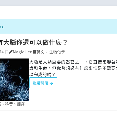
ce
沒有大腦你還可以做什麼？
24 日
Magic Len
英文
、
生物化學
大腦是人類重要的器官之一，它直接影響著
識和生命。但你曾想過有什麼事情是不需要
以完成的嗎？
繼續閱讀
腦
、
科普
、
翻譯