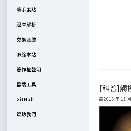
隨手張貼
題庫解析
交換連結
聯絡本站
著作權聲明
雲端工具
[科普]
2016 年 11 
GitHub
贊助我們