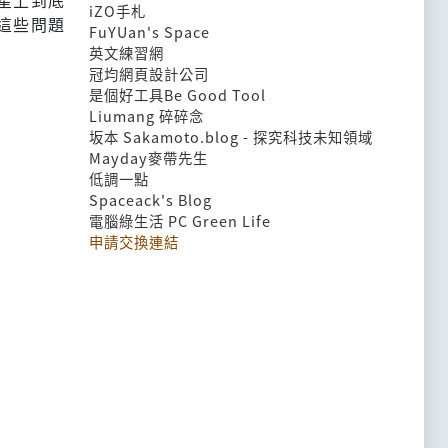
星上到底
iZO手札
這些問題
FuYUan's Space
英文練習網
冠均網頁設計公司
是個好工具Be Good Tool
Liumang 碎碎念
坂本 Sakamoto.blog - 探究科技未知領域
Mayday麥帶先生
低調一點
Spaceack's Blog
電腦綠生活 PC Green Life
申請交換連結