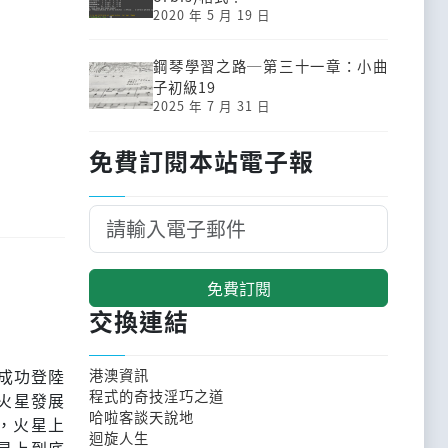
2020 年 5 月 19 日
鋼琴學習之路─第三十一章：小曲
子初級19
2025 年 7 月 31 日
免費訂閱本站電子報
免費訂閱
交換連結
類成功登陸
港澳資訊
程式的奇技淫巧之道
火星發展
哈啦客談天說地
，火星上
迴旋人生