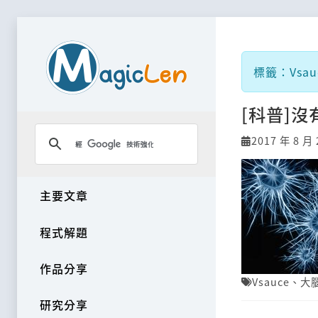
標籤：Vsau
[科普]
2017 年 8 月 
主要文章
程式解題
作品分享
Vsauce
、
大
研究分享