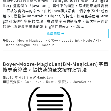
有學過Java的人應該會知道「StringBuilder」或是「StringBu
ffer」這兩個在「java.lang」套件下的類別，常被用來處理需要
一直被改變內容的字串。由於Java程式語言一個字串(String)有
著不可變物件(Immutable Object)的特性，如果直接使用Strin
g類別來進行字串的處理，在改變字串的過程中，每次字串內容
的變化將會產生出新的String物件來表示，也導...
繼續閱讀
Boyer-Moore-MagicLen
、
C/C++
、
JavaScript
、
Node-API
、
node-stringbuilder
、
node.js
Boyer-Moore-MagicLen(BM-MagicLen)字串
搜尋演算法，超快速的全文搜尋演算法
2016 年 4 月 9 日
Magic Len
研究分享
、
Go
、
Java
、
Rust
、
演算法
、
JavaScript