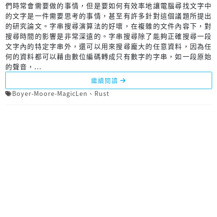
們時常會需要做的事情，但是要如何有效率地讓電腦尋找文字中
的文字是一件需要思考的事情，甚至有許多針對這個議題所提出
的研究論文。字串搜尋演算法的好壞，在複雜的文件內容下，對
搜尋時間的影響是非常深遠的。字串搜尋除了能夠正確搜尋一段
文字內的特定字串外，還可以用來搜尋龐大的任意資料，因為任
何的資料都可以藉由數位編碼轉成只有數字的字串，如一段原始
的聲音，...
繼續閱讀
Boyer-Moore-MagicLen
、
Rust