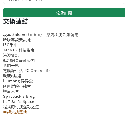
免費訂閱
交換連結
坂本 Sakamoto.blog - 探究科技未知領域
哈啦客談天說地
iZO手札
TechXG 科技指南
港澳資訊
冠均網頁設計公司
低調一點
電腦綠生活 PC Green Life
軟硬e點通
Liumang 碎碎念
阿摩斯的小確幸
迴旋人生
Spaceack's Blog
FuYUan's Space
程式的奇技淫巧之道
申請交換連結