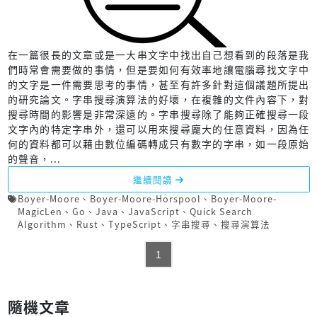
在一篇很長的文章或是一大串文字中找出自己想看到的段落是我
們時常會需要做的事情，但是要如何有效率地讓電腦尋找文字中
的文字是一件需要思考的事情，甚至有許多針對這個議題所提出
的研究論文。字串搜尋演算法的好壞，在複雜的文件內容下，對
搜尋時間的影響是非常深遠的。字串搜尋除了能夠正確搜尋一段
文字內的特定字串外，還可以用來搜尋龐大的任意資料，因為任
何的資料都可以藉由數位編碼轉成只有數字的字串，如一段原始
的聲音，...
繼續閱讀
Boyer-Moore
、
Boyer-Moore-Horspool
、
Boyer-Moore-
MagicLen
、
Go
、
Java
、
JavaScript
、
Quick Search
Algorithm
、
Rust
、
TypeScript
、
字串搜尋
、
搜尋演算法
1
隨機文章