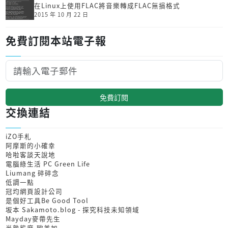
在Linux上使用FLAC將音樂轉成FLAC無損格式
2015 年 10 月 22 日
免費訂閱本站電子報
免費訂閱
交換連結
iZO手札
阿摩斯的小確幸
哈啦客談天說地
電腦綠生活 PC Green Life
Liumang 碎碎念
低調一點
冠均網頁設計公司
是個好工具Be Good Tool
坂本 Sakamoto.blog - 探究科技未知領域
Mayday麥帶先生
半熟態度-歐美加