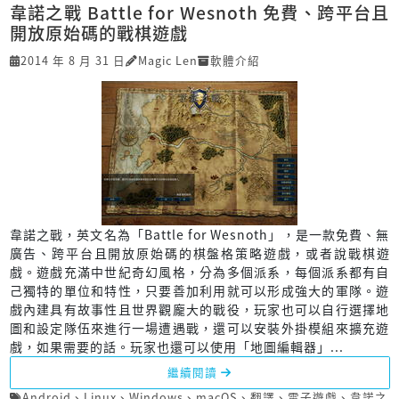
韋諾之戰 Battle for Wesnoth 免費、跨平台且
開放原始碼的戰棋遊戲
2014 年 8 月 31 日
Magic Len
軟體介紹
韋諾之戰，英文名為「Battle for Wesnoth」，是一款免費、無
廣告、跨平台且開放原始碼的棋盤格策略遊戲，或者說戰棋遊
戲。遊戲充滿中世紀奇幻風格，分為多個派系，每個派系都有自
己獨特的單位和特性，只要善加利用就可以形成強大的軍隊。遊
戲內建具有故事性且世界觀龐大的戰役，玩家也可以自行選擇地
圖和設定隊伍來進行一場遭遇戰，還可以安裝外掛模組來擴充遊
戲，如果需要的話。玩家也還可以使用「地圖編輯器」...
繼續閱讀
Android
、
Linux
、
Windows
、
macOS
、
翻譯
、
電子遊戲
、
韋諾之