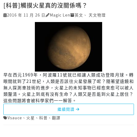
[科普]觸摸火星真的沒關係嗎？
2016 年 11 月 26 日
Magic Len
英文
、
天文物理
早在西元1969年，阿波羅11號就已經讓人類成功登陸月球。轉
眼間就到了21世紀，人類是否該往火星發展了呢？隨著望遠鏡和
無人探測車技術的進步，火星上的未知事物已經愈來愈可以被人
類釐清。火星上到底有沒有生命？人類又是否能到火星上居住？
這些問題將會被科學家們一一解答。
繼續閱讀
Vsauce
、
火星
、
科普
、
翻譯