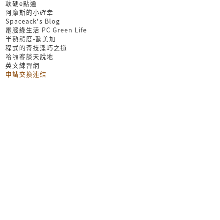
軟硬e點通
阿摩斯的小確幸
Spaceack's Blog
電腦綠生活 PC Green Life
半熟態度-歐美加
程式的奇技淫巧之道
哈啦客談天說地
英文練習網
申請交換連結