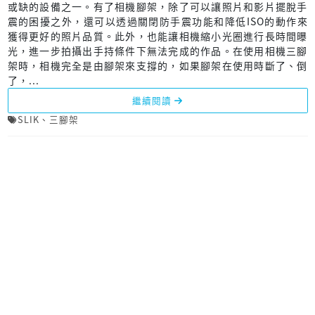
或缺的設備之一。有了相機腳架，除了可以讓照片和影片擺脫手
震的困擾之外，還可以透過關閉防手震功能和降低ISO的動作來
獲得更好的照片品質。此外，也能讓相機縮小光圈進行長時間曝
光，進一步拍攝出手持條件下無法完成的作品。在使用相機三腳
架時，相機完全是由腳架來支撐的，如果腳架在使用時斷了、倒
了，...
繼續閱讀
SLIK
、
三腳架