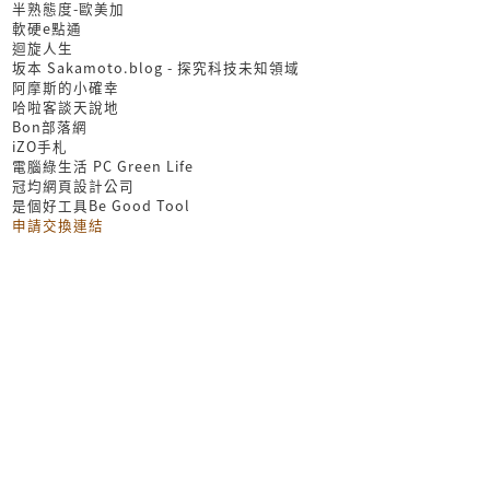
半熟態度-歐美加
軟硬e點通
迴旋人生
坂本 Sakamoto.blog - 探究科技未知領域
阿摩斯的小確幸
哈啦客談天說地
Bon部落網
iZO手札
電腦綠生活 PC Green Life
冠均網頁設計公司
是個好工具Be Good Tool
申請交換連結