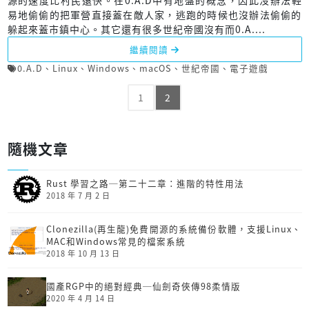
源的速度比村民還快。在0.A.D中有地盤的概念，因此沒辦法輕
易地偷偷的把軍營直接蓋在敵人家，逃跑的時候也沒辦法偷偷的
躲起來蓋市鎮中心。其它還有很多世紀帝國沒有而0.A....
繼續閱讀
0.A.D
、
Linux
、
Windows
、
macOS
、
世紀帝國
、
電子遊戲
1
2
隨機文章
Rust 學習之路─第二十二章：進階的特性用法
2018 年 7 月 2 日
Clonezilla(再生龍)免費開源的系統備份軟體，支援Linux、
MAC和Windows常見的檔案系統
2018 年 10 月 13 日
國產RGP中的絕對經典─仙劍奇俠傳98柔情版
2020 年 4 月 14 日