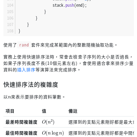
                stack.
push
(end);
            }
        }
    }
}
使用了
rand
套件來完成某範圍內的整數隨機抽取功能。
實務上使用快速排序法時，常會去檢查子序列的大小是否過長，
如果子序列長度不長(10個元素左右)，會使用適合拿來排序少量
資料的
插入排序
等演算法來完成排序。
快速排序法的複雜度
n
以
來表示要排序的資料筆數。
項目
值
備註
O
(
n
2
)
最差時間複雜度
選擇到的支點元素剛好都是最大
O
(
n
log
⁡
n
)
最佳時間複雜度
選擇到的支點元素剛好都是中間