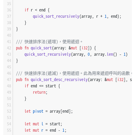
索引    0 |  1   2   3   4 |  5 |  6 |  7   8   9
數值    2 | 32  30  38   9 | 47 | 61 | 69  81  79
if
 r < end {
quick_sort_recursively
(array, r + 
1
, end);
       ○ | ●      ＞  ＜ | ○ | ○ | ○
    }
索引    0 |  1   2   3   4 |  5 |  6 |  7   8   9
}
數值    2 | 32  30   9  38 | 47 | 61 | 69  81  79
                    └─┘
/// 快速排序法(遞增)，使用遞迴。
pub
fn
quick_sort
(array: &
mut
 [
i32
]) {
       ○ | ●      ＜  ＞ | ○ | ○ | ○
quick_sort_recursively
(array, 
0
, array.
len
() - 
1
)
索引    0 |  1   2   3   4 |  5 |  6 |  7   8   9
}
數值    2 | 32  30   9  38 | 47 | 61 | 69  81  79
/// 快速排序法(遞減)，使用遞迴。此為用來遞迴呼叫的函數。
       ○ | ●      ＜  ＞ | ○ | ○ | ○
pub
fn
quick_sort_desc_recursively
(array: &
mut
 [
i32
], st
索引    0 |  1   2   3   4 |  5 |  6 |  7   8   9
if
 end <= start {
數值    2 |  9  30  32  38 | 47 | 61 | 69  81  79
return
;
            └───┘
    }
       ○ |         ○     | ○ | ○ | ○
let
pivot
 = array[end];
索引    0 |  1   2   3   4 |  5 |  6 |  7   8   9
數值    2 |  9  30  32  38 | 47 | 61 | 69  81  79
let
mut 
l
 = start;
let
mut 
r
 = end - 
1
;