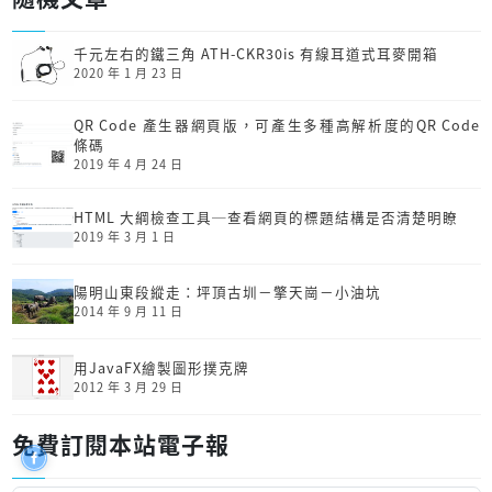
千元左右的鐵三角 ATH-CKR30is 有線耳道式耳麥開箱
2020 年 1 月 23 日
QR Code 產生器網頁版，可產生多種高解析度的QR Code
條碼
2019 年 4 月 24 日
HTML 大綱檢查工具─查看網頁的標題結構是否清楚明瞭
2019 年 3 月 1 日
陽明山東段縱走：坪頂古圳－擎天崗－小油坑
2014 年 9 月 11 日
用JavaFX繪製圖形撲克牌
2012 年 3 月 29 日
免費訂閱本站電子報