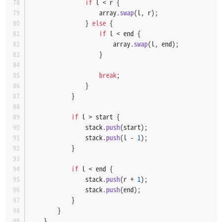
if
 l < r {
                    array.
swap
(l, r);
                } 
else
 {
if
 l < end {
                        array.
swap
(l, end);
                    }
break
;
                }
            }
if
 l > start {
                stack.
push
(start);
                stack.
push
(l - 
1
);
            }
if
 l < end {
                stack.
push
(r + 
1
);
                stack.
push
(end);
            }
        }
    }