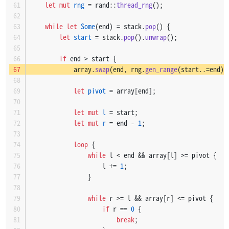
let
mut 
rng
 = rand::
thread_rng
();
while
let
Some
(end) = stack.
pop
() {
let
start
 = stack.
pop
().
unwrap
();
if
 end > start {
            array.
swap
(end, rng.
gen_range
(start..=end))
let
pivot
 = array[end];
let
mut 
l
 = start;
let
mut 
r
 = end - 
1
;
loop
 {
while
 l < end && array[l] >= pivot {
                    l += 
1
;
                }
while
 r >= l && array[r] <= pivot {
if
 r == 
0
 {
break
;