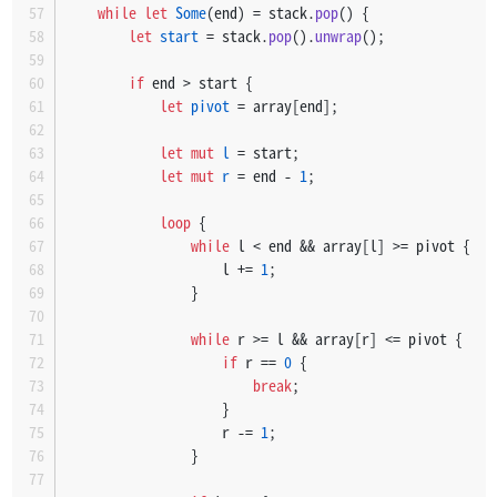
while
let
Some
(end) = stack.
pop
() {
let
start
 = stack.
pop
().
unwrap
();
if
 end > start {
let
pivot
 = array[end];
let
mut 
l
 = start;
let
mut 
r
 = end - 
1
;
loop
 {
while
 l < end && array[l] >= pivot {
                    l += 
1
;
                }
while
 r >= l && array[r] <= pivot {
if
 r == 
0
 {
break
;
                    }
                    r -= 
1
;
                }