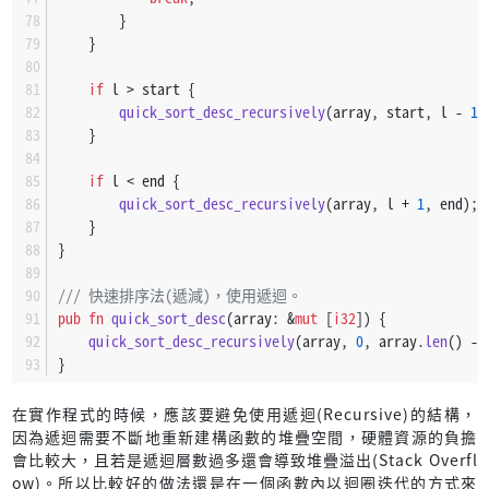
數值    2 |  9 | 30 | 32 | 38 | 47 | 61 | 69 | 81  79
        }
    }
       ○ | ○ | ○ | ○ | ○ | ○ | ○ | ○ | ●  ＜  ＞
索引    0 |  1 |  2 |  3 |  4 |  5 |  6 |  7 |  8   9
if
 l > start {
數值    2 |  9 | 30 | 32 | 38 | 47 | 61 | 69 | 79  81
quick_sort_desc_recursively
(array, start, l - 
1
)
                                               └─┘
    }
       ○ | ○ | ○ | ○ | ○ | ○ | ○ | ○ |     ○
if
 l < end {
索引    0 |  1 |  2 |  3 |  4 |  5 |  6 |  7 |  8   9
quick_sort_desc_recursively
(array, l + 
1
, end);
數值    2 |  9 | 30 | 32 | 38 | 47 | 61 | 69 | 79  81
    }
}
       ○ | ○ | ○ | ○ | ○ | ○ | ○ | ○ | ○ | ○
索引    0 |  1 |  2 |  3 |  4 |  5 |  6 |  7 |  8 |  9
/// 快速排序法(遞減)，使用遞迴。
數值    2 |  9 | 30 | 32 | 38 | 47 | 61 | 69 | 79 | 81
pub
fn
quick_sort_desc
(array: &
mut
 [
i32
]) {
quick_sort_desc_recursively
(array, 
0
, array.
len
() - 
}
在實作程式的時候，應該要避免使用遞迴(Recursive)的結構，
因為遞迴需要不斷地重新建構函數的堆疊空間，硬體資源的負擔
會比較大，且若是遞迴層數過多還會導致堆疊溢出(Stack Overfl
ow)。所以比較好的做法還是在一個函數內以迴圈迭代的方式來