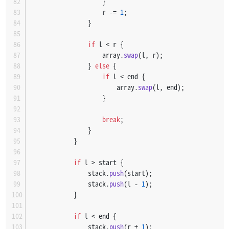
                    }
                    r -= 
1
;
                }
if
 l < r {
                    array.
swap
(l, r);
                } 
else
 {
if
 l < end {
                        array.
swap
(l, end);
                    }
break
;
                }
            }
if
 l > start {
                stack.
push
(start);
                stack.
push
(l - 
1
);
            }
if
 l < end {
                stack.
push
(r + 
1
);