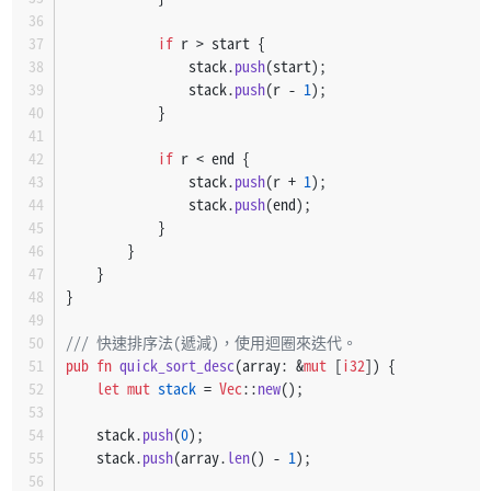
if
 r > start {
                stack.
push
(start);
                stack.
push
(r - 
1
);
            }
if
 r < end {
                stack.
push
(r + 
1
);
                stack.
push
(end);
            }
        }
    }
}
/// 快速排序法(遞減)，使用迴圈來迭代。
pub
fn
quick_sort_desc
(array: &
mut
 [
i32
]) {
let
mut 
stack
 = 
Vec
::
new
();
    stack.
push
(
0
);
    stack.
push
(array.
len
() - 
1
);