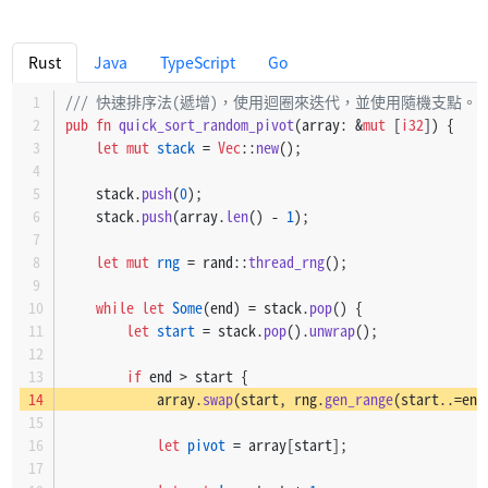
Rust
Java
TypeScript
Go
/// 快速排序法(遞增)，使用迴圈來迭代，並使用隨機支點。
pub
fn
quick_sort_random_pivot
(array: &
mut
 [
i32
]) {
let
mut 
stack
 = 
Vec
::
new
();
    stack.
push
(
0
);
    stack.
push
(array.
len
() - 
1
);
let
mut 
rng
 = rand::
thread_rng
();
while
let
Some
(end) = stack.
pop
() {
let
start
 = stack.
pop
().
unwrap
();
if
 end > start {
            array.
swap
(start, rng.
gen_range
(start..=end
let
pivot
 = array[start];