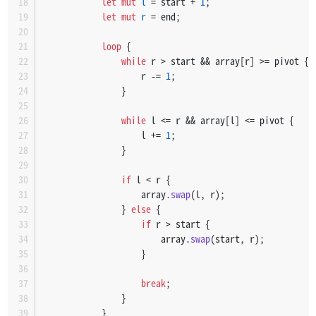
let
mut 
l
 = start + 
1
;
let
mut 
r
 = end;
loop
 {
while
 r > start && array[r] >= pivot {
                    r -= 
1
;
                }
while
 l <= r && array[l] <= pivot {
                    l += 
1
;
                }
if
 l < r {
                    array.
swap
(l, r);
                } 
else
 {
if
 r > start {
                        array.
swap
(start, r);
                    }
break
;
                }
            }