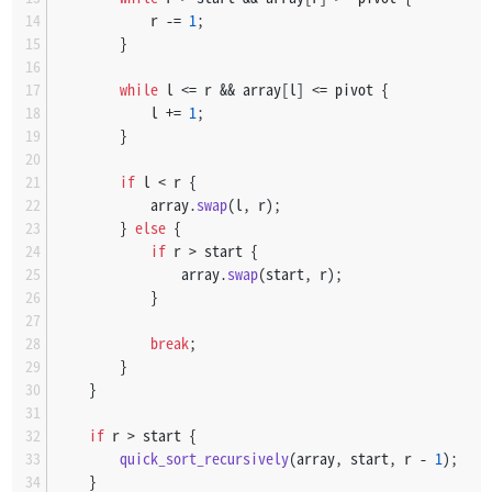
       ●                 | ○ | ○ | ○
            r -= 
1
;
索引    0   1   2   3   4 |  5 |  6 |  7   8   9
        }
數值    2  32  30  38   9 | 47 | 61 | 69  81  79
while
 l <= r && array[l] <= pivot {
       ＜                 | ○ | ○ | ○
            l += 
1
;
索引    0   1   2   3   4 |  5 |  6 |  7   8   9
        }
數值    2  32  30  38   9 | 47 | 61 | 69  81  79
if
 l < r {
       ○                 | ○ | ○ | ○
            array.
swap
(l, r);
索引    0   1   2   3   4 |  5 |  6 |  7   8   9
        } 
else
 {
數值    2  32  30  38   9 | 47 | 61 | 69  81  79
if
 r > start {
                array.
swap
(start, r);
       ○ | ●             | ○ | ○ | ○
            }
索引    0 |  1   2   3   4 |  5 |  6 |  7   8   9
數值    2 | 32  30  38   9 | 47 | 61 | 69  81  79
break
;
        }
       ○ | ●          ＜ | ○ | ○ | ○
    }
索引    0 |  1   2   3   4 |  5 |  6 |  7   8   9
數值    2 | 32  30  38   9 | 47 | 61 | 69  81  79
if
 r > start {
quick_sort_recursively
(array, start, r - 
1
);
       ○ | ●      ＞  ＜ | ○ | ○ | ○
    }