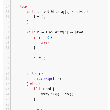
       ○ | ●     | ○     | ○ | ○ | ○
索引    0 |  1   2 |  3   4 |  5 |  6 |  7   8   9
loop
 {
數值    2 |  9  30 | 32  38 | 47 | 61 | 69  81  79
while
 l < end && array[l] >= pivot {
            l += 
1
;
       ○ | ＜     | ○     | ○ | ○ | ○
        }
索引    0 |  1   2 |  3   4 |  5 |  6 |  7   8   9
數值    2 |  9  30 | 32  38 | 47 | 61 | 69  81  79
while
 r >= l && array[r] <= pivot {
if
 r == 
0
 {
       ○ | ○     | ○     | ○ | ○ | ○
break
;
索引    0 |  1   2 |  3   4 |  5 |  6 |  7   8   9
            }
數值    2 |  9  30 | 32  38 | 47 | 61 | 69  81  79
            r -= 
1
;
       ○ | ○ | ○ | ○ | ○ | ○ | ○ | ○ | ●
        }
索引    0 |  1 |  2 |  3 |  4 |  5 |  6 |  7 |  8   9
數值    2 |  9 | 30 | 32 | 38 | 47 | 61 | 69 | 81  79
if
 l < r {
            array.
swap
(l, r);
       ○ | ○ | ○ | ○ | ○ | ○ | ○ | ○ | ●  ＜
        } 
else
 {
索引    0 |  1 |  2 |  3 |  4 |  5 |  6 |  7 |  8   9
if
 l < end {
數值    2 |  9 | 30 | 32 | 38 | 47 | 61 | 69 | 81  79
                array.
swap
(l, end);
            }
       ○ | ○ | ○ | ○ | ○ | ○ | ○ | ○ | ●  ＜  ＞
索引    0 |  1 |  2 |  3 |  4 |  5 |  6 |  7 |  8   9
break
;