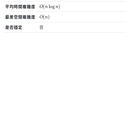
O
(
n
log
⁡
n
)
平均時間複雜度
O
(
n
)
最差空間複雜度
是否穩定
否