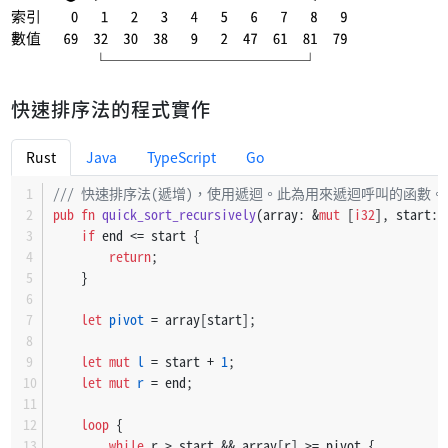
       ●                     | ○ | ○
索引    0   1   2   3   4   5 |  6 |  7   8   9
數值   47  32  30  38   9   2 | 61 | 69  81  79
快速排序法的程式實作
       ●                  ＜ | ○ | ○
索引    0   1   2   3   4   5 |  6 |  7   8   9
數值   47  32  30  38   9   2 | 61 | 69  81  79
Rust
Java
TypeScript
Go
       ●                  ＜  ＞ | ○ | ○
/// 快速排序法(遞增)，使用遞迴。此為用來遞迴呼叫的函數。
索引    0   1   2   3   4   5     |  6 |  7   8   9
pub
fn
quick_sort_recursively
(array: &
mut
 [
i32
], start: 
數值   47  32  30  38   9   2     | 61 | 69  81  79
if
 end <= start {
return
;
       ●                  ＜  ＞ | ○ | ○
    }
索引    0   1   2   3   4   5     |  6 |  7   8   9
數值    2  32  30  38   9  47     | 61 | 69  81  79
let
pivot
 = array[start];
       └─────────┘
let
mut 
l
 = start + 
1
;
                           ○ | ○ | ○
let
mut 
r
 = end;
索引    0   1   2   3   4   5 |  6 |  7   8   9
數值    2  32  30  38   9  47 | 61 | 69  81  79
loop
 {
while
 r > start && array[r] >= pivot {