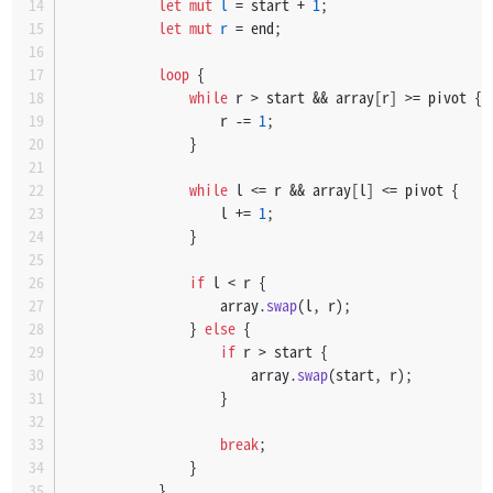
let
mut 
l
 = start + 
1
;
let
mut 
r
 = end;
loop
 {
while
 r > start && array[r] >= pivot {
                    r -= 
1
;
                }
while
 l <= r && array[l] <= pivot {
                    l += 
1
;
                }
if
 l < r {
                    array.
swap
(l, r);
                } 
else
 {
if
 r > start {
                        array.
swap
(start, r);
                    }
break
;
                }
            }