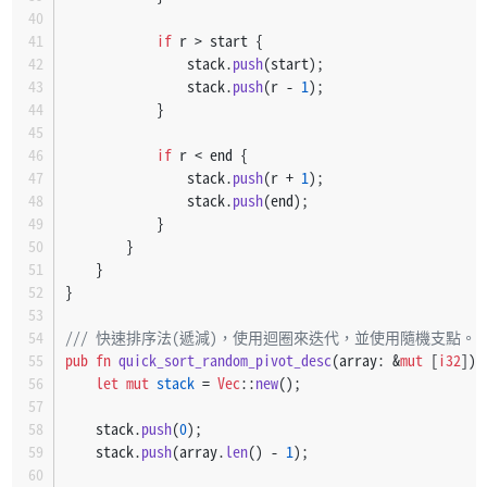
if
 r > start {
                stack.
push
(start);
                stack.
push
(r - 
1
);
            }
if
 r < end {
                stack.
push
(r + 
1
);
                stack.
push
(end);
            }
        }
    }
}
/// 快速排序法(遞減)，使用迴圈來迭代，並使用隨機支點。
pub
fn
quick_sort_random_pivot_desc
(array: &
mut
 [
i32
]) 
let
mut 
stack
 = 
Vec
::
new
();
    stack.
push
(
0
);
    stack.
push
(array.
len
() - 
1
);