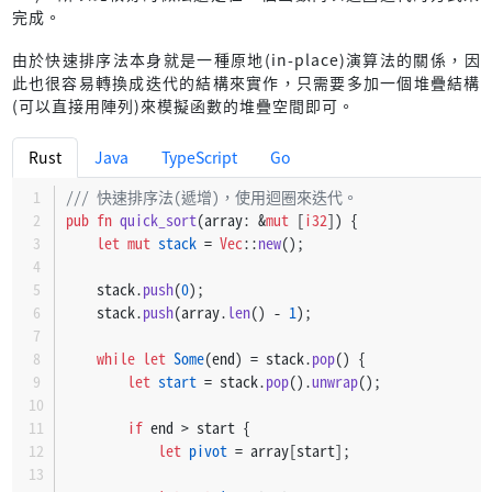
完成。
由於快速排序法本身就是一種原地(in-place)演算法的關係，因
此也很容易轉換成迭代的結構來實作，只需要多加一個堆疊結構
(可以直接用陣列)來模擬函數的堆疊空間即可。
Rust
Java
TypeScript
Go
/// 快速排序法(遞增)，使用迴圈來迭代。
pub
fn
quick_sort
(array: &
mut
 [
i32
]) {
let
mut 
stack
 = 
Vec
::
new
();
    stack.
push
(
0
);
    stack.
push
(array.
len
() - 
1
);
while
let
Some
(end) = stack.
pop
() {
let
start
 = stack.
pop
().
unwrap
();
if
 end > start {
let
pivot
 = array[start];