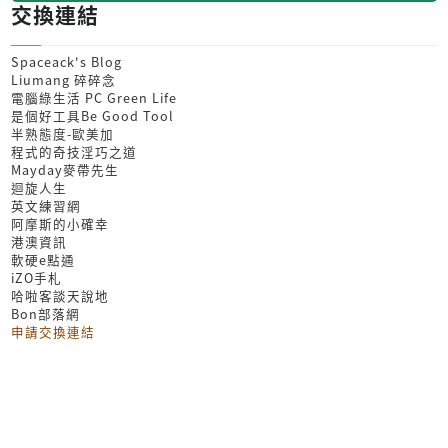
交換連結
Spaceack's Blog
Liumang 碎碎念
電腦綠生活 PC Green Life
是個好工具Be Good Tool
半熟態度-歐美加
程式的奇技淫巧之道
Mayday麥帶先生
迴旋人生
英文練習網
阿摩斯的小確幸
港澳資訊
軟硬e點通
iZO手札
哈啦客談天說地
Bon部落網
申請交換連結