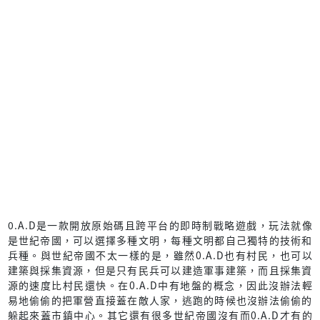
0.A.D是一款開放原始碼且跨平台的即時制戰略遊戲，玩法就像
是世紀帝國，可以選擇多種文明，每種文明都自己獨特的技術和
兵種。與世紀帝國不太一樣的是，雖然0.A.D也有村民，也可以
建築與採集資源，但是只有民兵可以建造軍事建築，而且採集資
源的速度比村民還快。在0.A.D中有地盤的概念，因此沒辦法輕
易地偷偷的把軍營直接蓋在敵人家，逃跑的時候也沒辦法偷偷的
躲起來蓋市鎮中心。其它還有很多世紀帝國沒有而0.A.D才有的