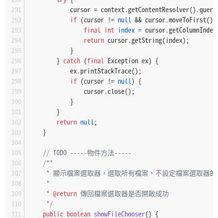
            cursor = context.getContentResolver().query
if
 (cursor != 
null
 && cursor.moveToFirst())
final
int
index
=
 cursor.getColumnIndex
return
 cursor.getString(index);
            }
        } 
catch
 (
final
 Exception ex) {
            ex.printStackTrace();
if
 (cursor != 
null
) {
                cursor.close();
            }
        }
return
null
;
    }
// TODO -----物件方法-----
/**
     * 顯示檔案選取器，選取所有檔案，不設定檔案選取
     *
     * 
@return
 傳回檔案選取器是否開啟成功
     */
public
boolean
showFileChooser
()
 {