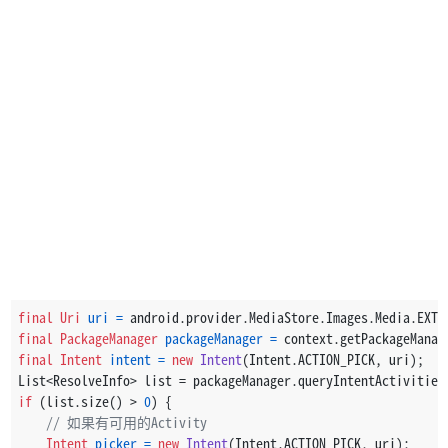
final
Uri
uri
=
 android.provider.MediaStore.Images.Media.EXTE
final
PackageManager
packageManager
=
 context.getPackageManag
final
Intent
intent
=
new
Intent
(Intent.ACTION_PICK, uri);
List<ResolveInfo> list = packageManager.queryIntentActivities
if
 (list.size() > 
0
) {
// 如果有可用的Activity
Intent
picker
=
new
Intent
(Intent.ACTION_PICK, uri);