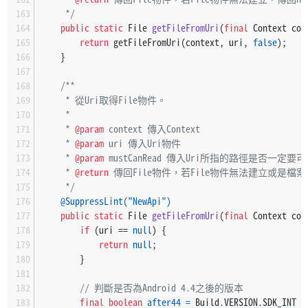
     */
public
static
 File 
getFileFromUri
(
final
 Context con
return
 getFileFromUri(context, uri, 
false
);
    }
/**
     * 從Uri取得File物件。
     *
     * 
@param
 context 傳入Context
     * 
@param
 uri 傳入Uri物件
     * 
@param
 mustCanRead 傳入Uri所指的路徑是否一定要
     * 
@return
 傳回File物件，若File物件無法建立或是檔案
     */
@SuppressLint("NewApi")
public
static
 File 
getFileFromUri
(
final
 Context con
if
 (uri == 
null
) {
return
null
;
        }
// 判斷是否為Android 4.4之後的版本
final
boolean
after44
=
 Build.VERSION.SDK_INT >