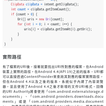
ClipData
clipData
=
 intent.getClipData();
int
count
=
 clipData.getItemCount();
if
 (count > 
0
) {
        Uri[] uris = 
new
Uri
[count];
for
 (
int
i
=
0
; i < count; i++) {
            uris[i] = clipData.getItemAt(i).getUri();
        }
    }
}
實際路徑
有了檔案的URI後，接著就要找出URI所對應的檔案，在Android
裝置上實際的路徑。在Android 4.4(API 19)之前的版本，URI都
可以直接透過ContentProvider來查詢其對應的檔案實際路徑，
但在Android 4.4以及之後的版本，系統似乎內建了內容瀏覽
器，並且使用了Android 4.4之後才新增的文件URI格式，回傳
的URI Authority將會使用「com.android.externalstorage.d
ocuments」、「com.android.providers.downloads.docu
ments」或是「com.android.providers.media.document