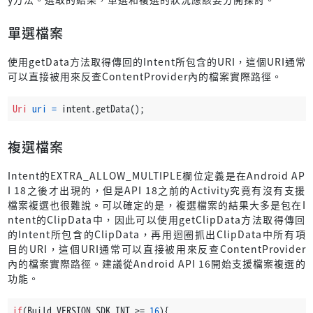
單選檔案
使用getData方法取得傳回的Intent所包含的URI，這個URI通常
可以直接被用來反查ContentProvider內的檔案實際路徑。
Uri
uri
=
 intent.getData();
複選檔案
Intent的EXTRA_ALLOW_MULTIPLE欄位定義是在Android AP
I 18之後才出現的，但是API 18之前的Activity究竟有沒有支援
檔案複選也很難說。可以確定的是，複選檔案的結果大多是包在I
ntent的ClipData中，因此可以使用getClipData方法取得傳回
的Intent所包含的ClipData，再用迴圈抓出ClipData中所有項
目的URI，這個URI通常可以直接被用來反查ContentProvider
內的檔案實際路徑。建議從Android API 16開始支援檔案複選的
功能。
if
(Build.VERSION.SDK_INT >= 
16
){